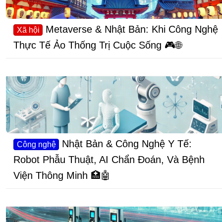
Metaverse & Nhật Bản: Khi Công Nghệ
Xã hội
Thực Tế Ảo Thống Trị Cuộc Sống 🎮🌐
Nhật Bản & Công Nghệ Y Tế:
Công nghệ
Robot Phẫu Thuật, AI Chẩn Đoán, Và Bệnh
Viện Thông Minh 🏥🤖