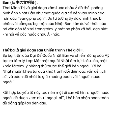
Bản (日本の文明論).
Thời Minh Trị và giai đoạn xâm lược châu Á đã thổi phồng
hình ảnh Nhật Bản như một quốc gia có nền văn minh cao
hơn các “vùng phụ cận”. Dù tư tưởng ấy đã chính thức bị
chôn vùi bằng sự bại trận của Nhật Bản, tàn dư vô thức của
nó vẫn còn tồn tại trong tâm lý một bộ phận xã hội, đặc biệt
khi nói về các nước châu Á khác.
Thứ ba là giai đoạn sau Chiến tranh Thế giới II.
Sự bại trận của Đại Đế Quốc Nhật Bản và chiếm đóng của Mỹ
tạo ra tâm lý kép: Một mặt người Nhật ôm tự ti sâu sắc, mặt
khác là tâm lý phòng thủ trước thế giới bên ngoài. Xã hội
Nhật muốn khép lại quá khứ, tránh đối diện các vấn đề lịch
sử; và cách dễ nhất là giữ khoảng cách với “người nước
ngoài”.
Kết hợp ba yếu tố này tạo nên một di sản vô hình: người nước
ngoài dễ được xem như “ngoại lai”, khó hòa nhập hoàn toàn
dù đóng góp lớn đến đâu.