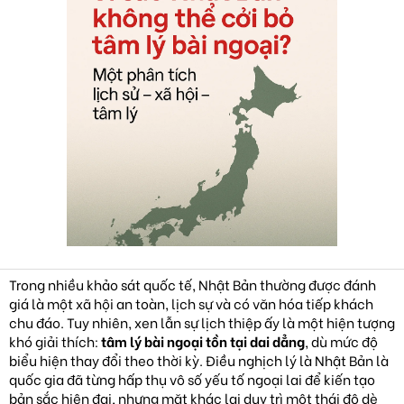
c
b
à
i
v
i
ế
t
Trong nhiều khảo sát quốc tế, Nhật Bản thường được đánh
giá là một xã hội an toàn, lịch sự và có văn hóa tiếp khách
chu đáo. Tuy nhiên, xen lẫn sự lịch thiệp ấy là một hiện tượng
khó giải thích:
tâm lý bài ngoại tồn tại dai dẳng
, dù mức độ
biểu hiện thay đổi theo thời kỳ. Điều nghịch lý là Nhật Bản là
quốc gia đã từng hấp thụ vô số yếu tố ngoại lai để kiến tạo
bản sắc hiện đại, nhưng mặt khác lại duy trì một thái độ dè