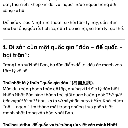
dặt, thậm chí khép kín đối với người nước ngoài trong đời
sống xã hội.
Để hiểu vì sao Nhật khó thoát ra khỏi tâm lý này, cần nhìn
vào ba tầng gốc rễ: lịch sử, cấu trúc xã hội, và tâm lý tập thể.
1. Di sản của một quốc gia “đảo – đế quốc –
bại trận”:
Trong lịch sử Nhật Bản, ba đặc điểm để lại dấu ấn mạnh vào
tâm lý xã hội.
Thứ nhất là ý thức “quốc gia đảo” (島国意識).
Mặc dù không hoàn toàn cô lập, nhưng vị trí địa lý đặc biệt
khiến Nhật Bản hình thành thế giới quan hướng nội: T
hế giới
bên ngoài là nơi khác, xa lạ và có phần nguy hiểm
. Khái niệm
“nội – ngoại” trở thành một trong những trục phân biệt
mạnh nhất trong văn hóa Nhật Bản.
Thứ hai là thời đế quốc và tư tưởng ưu việt văn minh Nhật