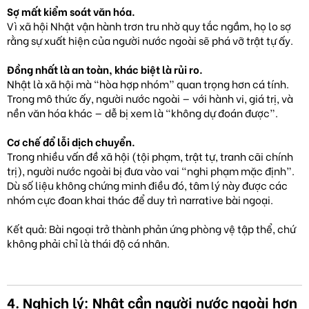
Sợ mất kiểm soát văn hóa.
Vì xã hội Nhật vận hành trơn tru nhờ quy tắc ngầm, họ lo sợ
rằng sự xuất hiện của người nước ngoài sẽ phá vỡ trật tự ấy.
Đồng nhất là an toàn, khác biệt là rủi ro.
Nhật là xã hội mà “hòa hợp nhóm” quan trọng hơn cá tính.
Trong mô thức ấy, người nước ngoài — với hành vi, giá trị, và
nền văn hóa khác — dễ bị xem là “không dự đoán được”.
Cơ chế đổ lỗi dịch chuyển.
Trong nhiều vấn đề xã hội (tội phạm, trật tự, tranh cãi chính
trị), người nước ngoài bị đưa vào vai “nghi phạm mặc định”.
Dù số liệu không chứng minh điều đó, tâm lý này được các
nhóm cực đoan khai thác để duy trì narrative bài ngoại.
Kết quả: Bài ngoại trở thành phản ứng phòng vệ tập thể, chứ
không phải chỉ là thái độ cá nhân.
4. Nghịch lý: Nhật cần người nước ngoài hơn