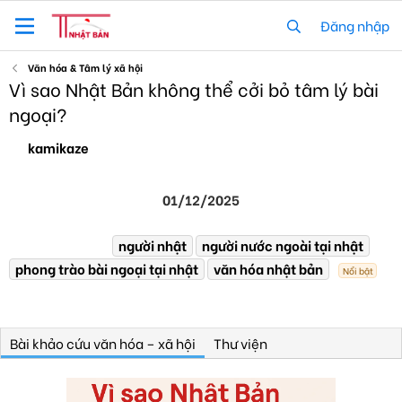
Đăng nhập
Văn hóa & Tâm lý xã hội
Vì sao Nhật Bản không thể cởi bỏ tâm lý bài
ngoại?
T
N
kamikaze
á
g
c
à
g
y
01/12/2025
i
x
ả
u
ấ
T
T
người nhật
người nước ngoài tại nhật
5 phút đọc
t
h
ừ
phong trào bài ngoại tại nhật
b
văn hóa nhật bản
Nổi bật
ờ
k
ả
i
h
Một phân tích ngắn gọn về lý do Nhật Bản khó thoát khỏi tâm lý bài
n
g
ó
ngoại, nhìn từ lịch sử, cấu trúc xã hội và tâm lý tập thể.
i
a
a
Bài khảo cứu văn hóa – xã hội
Thư viện
n
đ
ọ