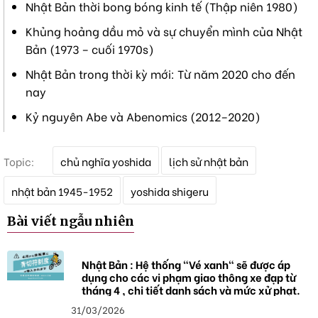
Nhật Bản thời bong bóng kinh tế (Thập niên 1980)
Khủng hoảng dầu mỏ và sự chuyển mình của Nhật
Bản (1973 – cuối 1970s)
Nhật Bản trong thời kỳ mới: Từ năm 2020 cho đến
nay
Kỷ nguyên Abe và Abenomics (2012–2020)
T
Topic:
chủ nghĩa yoshida
lịch sử nhật bản
ừ
k
nhật bản 1945-1952
yoshida shigeru
h
ó
Bài viết ngẫu nhiên
a
Nhật Bản : Hệ thống "Vé xanh" sẽ được áp
dụng cho các vi phạm giao thông xe đạp từ
tháng 4 , chi tiết danh sách và mức xử phạt.
31/03/2026