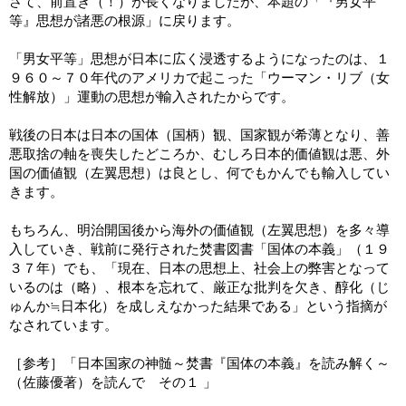
さて、前置き（！）が長くなりましたが、本題の「『男女平
等』思想が諸悪の根源」に戻ります。
「男女平等」思想が日本に広く浸透するようになったのは、１
９６０～７０年代のアメリカで起こった「ウーマン・リブ（女
性解放）」運動の思想が輸入されたからです。
戦後の日本は日本の国体（国柄）観、国家観が希薄となり、善
悪取捨の軸を喪失したどころか、むしろ日本的価値観は悪、外
国の価値観（左翼思想）は良とし、何でもかんでも輸入してい
きます。
もちろん、明治開国後から海外の価値観（左翼思想）を多々導
入していき、戦前に発行された焚書図書「国体の本義」（１９
３７年）でも、「現在、日本の思想上、社会上の弊害となって
いるのは（略）、根本を忘れて、厳正な批判を欠き、醇化（じ
ゅんか≒日本化）を成しえなかった結果である」という指摘が
なされています。
［参考］「日本国家の神髄～焚書『国体の本義』を読み解く～
（佐藤優著）を読んで その１ 」