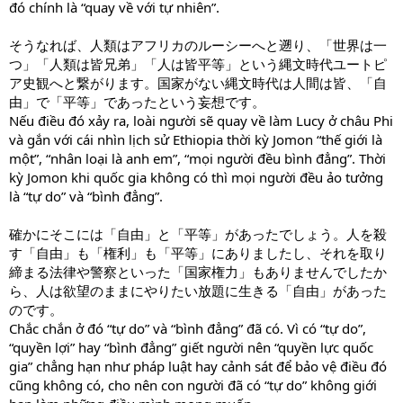
đó chính là “quay về với tự nhiên”.
そうなれば、人類はアフリカのルーシーへと遡り、「世界は一
つ」「人類は皆兄弟」「人は皆平等」という縄文時代ユートピ
ア史観へと繋がります。国家がない縄文時代は人間は皆、「自
由」で「平等」であったという妄想です。
Nếu điều đó xảy ra, loài người sẽ quay về làm Lucy ở châu Phi
và gắn với cái nhìn lịch sử Ethiopia thời kỳ Jomon “thế giới là
một”, “nhân loại là anh em”, “mọi người đều bình đẳng”. Thời
kỳ Jomon khi quốc gia không có thì mọi người đều ảo tưởng
là “tự do” và “bình đẳng”.
確かにそこには「自由」と「平等」があったでしょう。人を殺
す「自由」も「権利」も「平等」にありましたし、それを取り
締まる法律や警察といった「国家権力」もありませんでしたか
ら、人は欲望のままにやりたい放題に生きる「自由」があった
のです。
Chắc chắn ở đó “tự do” và “bình đẳng” đã có. Vì có “tự do”,
“quyền lợi” hay “bình đẳng” giết người nên “quyền lực quốc
gia” chẳng hạn như pháp luật hay cảnh sát để bảo vệ điều đó
cũng không có, cho nên con người đã có “tự do” không giới