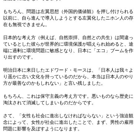
もちろん、問題は左翼思想（外国的価値観）を押し付けられる
以前に、自ら進んで導入しようとする左翼化したニホン人の存
在も無視できません。
日本的な考え方（例えば、自然崇拝、自然との共生）は間違っ
ているとした彼らが世界的に環境保護が唱えられ始めると、途
端に過剰に環境問題に敏感となり、日本に「エコ」ブームを作
り出すのです。
明治日本に来日したエドワード・モースは、「日本人は我々よ
り遥かに古い文化を持っているのだから、本当は日本人のやり
方が最善なのかもしれない」と言い残しました。
もちろん、これは保守主義の考え方です。悪いものなら歴史に
淘汰されて消滅してしまいものだからです。
さて、「女性も社会に進出しなければならない」という強迫観
念によって、女性が社会に進出したことで、まず、男性の雇用
問題に影響を及ぼすようになります。