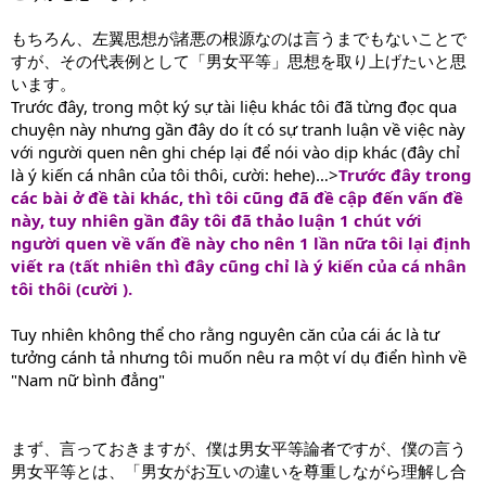
もちろん、左翼思想が諸悪の根源なのは言うまでもないことで
すが、その代表例として「男女平等」思想を取り上げたいと思
います。
Trước đây, trong một ký sự tài liệu khác tôi đã từng đọc qua
chuyện này nhưng gần đây do ít có sự tranh luận về việc này
với người quen nên ghi chép lại để nói vào dịp khác (đây chỉ
là ý kiến cá nhân của tôi thôi, cười: hehe)…>
Trước đây trong
các bài ở đề tài khác, thì tôi cũng đã đề cập đến vấn đề
này, tuy nhiên gần đây tôi đã thảo luận 1 chút với
người quen về vấn đề này cho nên 1 lần nữa tôi lại định
viết ra (tất nhiên thì đây cũng chỉ là ý kiến của cá nhân
tôi thôi (cười ).
Tuy nhiên không thể cho rằng nguyên căn của cái ác là tư
tưởng cánh tả nhưng tôi muốn nêu ra một ví dụ điển hình về
"Nam nữ bình đẳng"
まず、言っておきますが、僕は男女平等論者ですが、僕の言う
男女平等とは、「男女がお互いの違いを尊重しながら理解し合