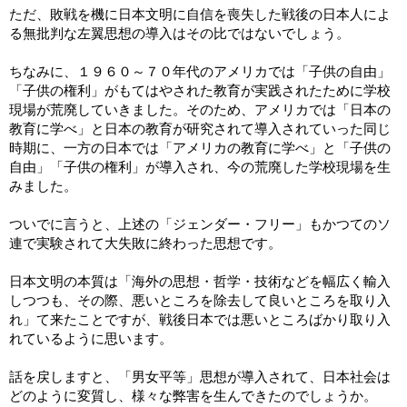
ただ、敗戦を機に日本文明に自信を喪失した戦後の日本人によ
る無批判な左翼思想の導入はその比ではないでしょう。
ちなみに、１９６０～７０年代のアメリカでは「子供の自由」
「子供の権利」がもてはやされた教育が実践されたために学校
現場が荒廃していきました。そのため、アメリカでは「日本の
教育に学べ」と日本の教育が研究されて導入されていった同じ
時期に、一方の日本では「アメリカの教育に学べ」と「子供の
自由」「子供の権利」が導入され、今の荒廃した学校現場を生
みました。
ついでに言うと、上述の「ジェンダー・フリー」もかつてのソ
連で実験されて大失敗に終わった思想です。
日本文明の本質は「海外の思想・哲学・技術などを幅広く輸入
しつつも、その際、悪いところを除去して良いところを取り入
れ」て来たことですが、戦後日本では悪いところばかり取り入
れているように思います。
話を戻しますと、「男女平等」思想が導入されて、日本社会は
どのように変質し、様々な弊害を生んできたのでしょうか。