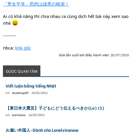
「男女平等」思想は諸悪の根源！
Ai có khả năng thì chia nhau ra cùng dịch hết bài này xem sao
nhé
---------
nbca:
link gốc
Sửa lần cuối bởi điều hành viên:
28/07/2010
ĐƯỢC QUAN TÂM
Viết luận bằng tiếng Nhật
bởi
diudang189
,
10/02/2011
【東日本大震災】子どもにどう伝えるべきか(Lo) (1)
bởi
kamikaze
,
26/07/2011
お雇い外国人-Dành cho Lonelyinsnow