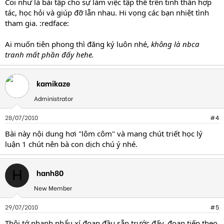
Coi như là bài tập cho sự làm việc tập thể trên tinh thần hợp
tác, học hỏi và giúp đỡ lẫn nhau. Hi vọng các bạn nhiệt tình
tham gia. :redface:
Ai muốn tiên phong thì đăng ký luôn nhé,
không là nbca
tranh mất phần đấy hehe.
kamikaze
Administrator
28/07/2010
#4
Bài này nội dung hơi "lôm côm" và mang chút triết học lý
luận 1 chút nên bà con dịch chú ý nhé.
hanh80
H
New Member
29/07/2010
#5
Thôi tớ nhanh nhẩu xí đoạn đầu sẵn trước đấy, đoạn tiếp theo