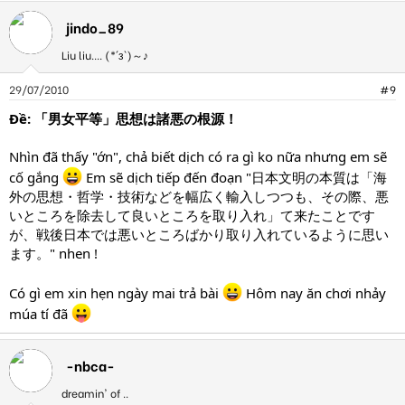
jindo_89
Liu liu.... (*´з`)～♪
29/07/2010
#9
Ðề: 「男女平等」思想は諸悪の根源！
Nhìn đã thấy "ớn", chả biết dịch có ra gì ko nữa nhưng em sẽ
cố gắng
Em sẽ dịch tiếp đến đoạn "日本文明の本質は「海
外の思想・哲学・技術などを幅広く輸入しつつも、その際、悪
いところを除去して良いところを取り入れ」て来たことです
が、戦後日本では悪いところばかり取り入れているように思い
ます。" nhen !
Có gì em xin hẹn ngày mai trả bài
Hôm nay ăn chơi nhảy
múa tí đã
-nbca-
dreamin' of ..