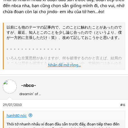
đến nbca nha, bạn cũng chọn sẵn giống mình đi, cho vui, nhớ
chừa đoạn còn lại cho jindo- em iêu của tớ hen...èo!
以前にも他のテーマの記事内で、このことに触れたことがあったので
すが、最近、知人とこのことを少し論じ合ったので（というより、僕
が一方的に主張しただけ：笑）、改めて記しておこうかと思います。
。。。。。。。。。。。。。。。
いろんな左翼思想がありますが、何を破壊するのかと言えば、結局の
ところは歴史を破壊するということです。いや、究極的にはあらゆる
Nhấn để mở rộng...
事象から人間を「自由」にして、一人一人の人間を「個」にするため
に歴史をも破壊するということです。
-nbca-
dreamin' of ..
29/07/2010
#6
hanh80 nói:
Thôi tớ nhanh nhẩu xí đoạn đầu sẵn trước đấy, đoạn tiếp theo đến