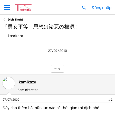
Đăng nhập
Dịch Thuật
「男女平等」思想は諸悪の根源！
T
N
kamikaze
h
g
r
à
e
y
27/07/2010
a
g
d
ử
s
i
t
•••
a
r
t
kamikaze
e
r
Administrator
27/07/2010
#1
Đây cho thêm bài nữa lúc nào có thời gian thì dịch nhé