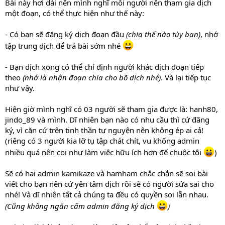
Bài này hơi dài nên mình nghĩ mỗi người nên tham gia dịch
một đoạn, có thể thực hiện như thế này:
- Có bạn sẽ đăng ký dịch đoạn đầu
(chia thế nào tùy bạn)
, nhớ
tập trung dịch để trả bài sớm nhé
- Bạn dịch xong có thể chỉ định người khác dịch đoạn tiếp
theo
(nhớ là nhận đoạn chia cho bõ dịch nhé)
. Và lại tiếp tục
như vậy.
Hiện giờ mình nghĩ có 03 người sẽ tham gia được là: hanh80,
jindo_89 và mình. Dĩ nhiên bạn nào có nhu cầu thì cứ đăng
ký, vì căn cứ trên tinh thần tự nguyện nên không ép ai cả!
(riêng có 3 người kia lỡ tụ tập chát chít, vu khống admin
nhiều quá nên coi như làm việc hữu ích hơn để chuộc tội
)
Sẽ có hai admin kamikaze và hamham chắc chắn sẽ soi bài
viết cho bạn nên cứ yên tâm dịch rồi sẽ có người sửa sai cho
nhé! Và dĩ nhiên tất cả chúng ta đều có quyền soi lẫn nhau.
(Cũng không ngăn cấm admin đăng ký dịch
)