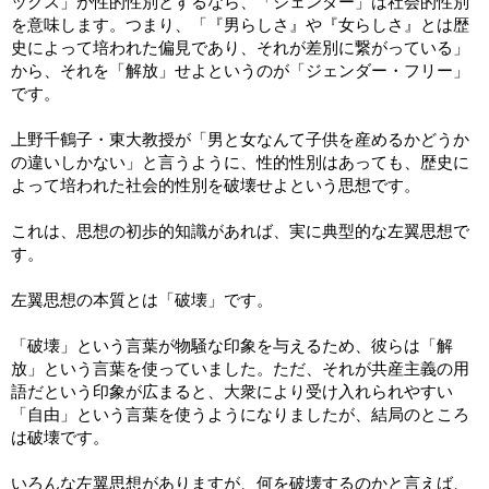
ックス」が性的性別とするなら、「ジェンダー」は社会的性別
を意味します。つまり、「『男らしさ』や『女らしさ』とは歴
史によって培われた偏見であり、それが差別に繋がっている」
から、それを「解放」せよというのが「ジェンダー・フリー」
です。
上野千鶴子・東大教授が「男と女なんて子供を産めるかどうか
の違いしかない」と言うように、性的性別はあっても、歴史に
よって培われた社会的性別を破壊せよという思想です。
これは、思想の初歩的知識があれば、実に典型的な左翼思想で
す。
左翼思想の本質とは「破壊」です。
「破壊」という言葉が物騒な印象を与えるため、彼らは「解
放」という言葉を使っていました。ただ、それが共産主義の用
語だという印象が広まると、大衆により受け入れられやすい
「自由」という言葉を使うようになりましたが、結局のところ
は破壊です。
いろんな左翼思想がありますが、何を破壊するのかと言えば、