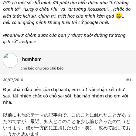
P/S: có một số chỗ mình đã phải tìm hiểu thêm như "tư tưởng
cánh tả", "Lucy ở châu Phi" và "tư tưởng Rousseau"... (chắc do
kiến thức lịch sử, chính trị, triết học của mình kém quá
),
nếu có ai giống mình không hiểu thì cứ google nhé!.
@hanh80: chôm được của bạn ý "được nuôi dưỡng từ trong
lịch sử" :redface:
hamham
chú béo chú béo chú béo
30/07/2010
#11
Đọc phần đầu tiên của chị hanh, em có 1 vài nhận xét như
sau, tất nhiên chắc có chỗ sai sót, bác nào nhòm cho em với
nha.
以前にも他のテーマの記事内で、このことに触れたことがあっ
たのですが、最近、知人とこのことを少し論じ合ったので（と
いうより、僕が一方的に主張しただけ：笑）、改めて記してお
こうかと思います。