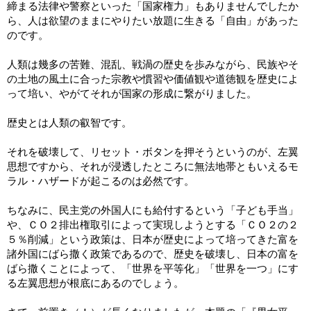
締まる法律や警察といった「国家権力」もありませんでしたか
ら、人は欲望のままにやりたい放題に生きる「自由」があった
のです。
人類は幾多の苦難、混乱、戦渦の歴史を歩みながら、民族やそ
の土地の風土に合った宗教や慣習や価値観や道徳観を歴史によ
って培い、やがてそれが国家の形成に繋がりました。
歴史とは人類の叡智です。
それを破壊して、リセット・ボタンを押そうというのが、左翼
思想ですから、それが浸透したところに無法地帯ともいえるモ
ラル・ハザードが起こるのは必然です。
ちなみに、民主党の外国人にも給付するという「子ども手当」
や、ＣＯ２排出権取引によって実現しようとする「ＣＯ２の２
５％削減」という政策は、日本が歴史によって培ってきた富を
諸外国にばら撒く政策であるので、歴史を破壊し、日本の富を
ばら撒くことによって、「世界を平等化」「世界を一つ」にす
る左翼思想が根底にあるのでしょう。