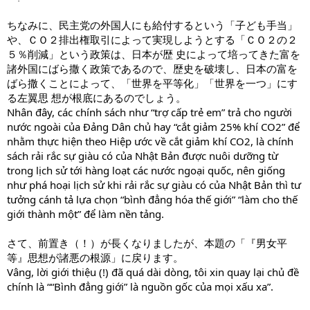
ちなみに、民主党の外国人にも給付するという「子ども手当」
や、ＣＯ２排出権取引によって実現しようとする「ＣＯ２の２
５％削減」という政策は、日本が歴 史によって培ってきた富を
諸外国にばら撒く政策であるので、歴史を破壊し、日本の富を
ばら撒くことによって、「世界を平等化」「世界を一つ」にす
る左翼思 想が根底にあるのでしょう。
Nhân đây, các chính sách như “trợ cấp trẻ em” trả cho người
nước ngoài của Đảng Dân chủ hay “cắt giảm 25% khí CO2” để
nhằm thực hiện theo Hiệp ước về cắt giảm khí CO2, là chính
sách rải rắc sự giàu có của Nhật Bản được nuôi dưỡng từ
trong lịch sử tới hàng loạt các nước ngoại quốc, nên giống
như phá hoại lịch sử khi rải rắc sự giàu có của Nhật Bản thì tư
tưởng cánh tả lựa chọn “bình đẳng hóa thế giới” “làm cho thế
giới thành một” để làm nền tảng.
さて、前置き（！）が長くなりましたが、本題の「『男女平
等』思想が諸悪の根源」に戻ります。
Vâng, lời giới thiệu (!) đã quá dài dòng, tôi xin quay lại chủ đề
chính là ““Bình đẳng giới” là nguồn gốc của mọi xấu xa”.