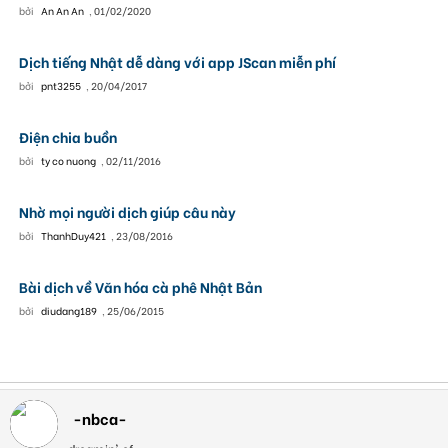
bởi
An An An
,
01/02/2020
Dịch tiếng Nhật dễ dàng với app JScan miễn phí
bởi
pnt3255
,
20/04/2017
Điện chia buồn
bởi
ty co nuong
,
02/11/2016
Nhờ mọi người dịch giúp câu này
bởi
ThanhDuy421
,
23/08/2016
Bài dịch về Văn hóa cà phê Nhật Bản
bởi
diudang189
,
25/06/2015
-nbca-