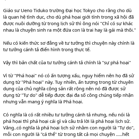
Giáo sư Ueno Tiduko trường Đại học Tokyo cho rằng cho dù
là quan hệ tình dục, cho dù phá họai giới tính trong xã hội đã
được nuôi dưỡng từ trong lịch sử thì ông nói "Chỉ có sự khác
nhau là chuyện sinh ra một đứa con là trai hay là gái mà thôi."
Nếu có kiến thức sơ đẳng về tư tưởng thì chuyện này chính là
tư tưởng cánh tả điển hình trong thực tế.
Vậy thì bản chất của tư tưởng cánh tả chính là "sự phá hoại"
Vì từ "Phá hoại" nó có ấn tượng xấu, nguy hiểm nên họ đã sử
dụng từ "Phá hoại" này. Tuy nhiên, ấn tượng trong từ chuyên
dụng của chủ nghĩa cộng sản rất rộng nên nó đã được sử
dụng từ "Tự do" dễ tiếp được đại đa số công chúng tiếp nhận
nhưng vẫn mang ý nghĩa là Phá hoại.
Có nghĩa là có rất nhiều tư tưởng cánh tả nhưng, nếu nói là
phá họai thì phá hoại cái gì và câu trả lời là phá hoại lịch sử.
Vâng..có nghĩa là phá hoại lịch sử nhằm con người là "Tự do",
mỗi con người là "cá thể" từ trong tất cả mọi chuyện .....hết