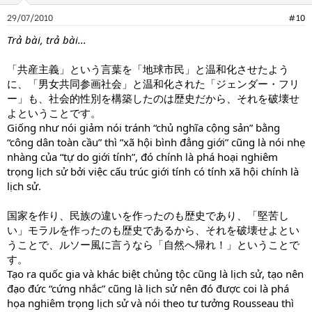
29/07/2010
#10
Trả bài, trả bài...
「共産主義」という言葉を「地球市民」と温和化させたよう
に、「男女共同参画社会」と温和化された「ジェンダー・フリ
ー」も、社会的性別を構築したのは歴史だから、それを破壊せ
よということです。
Giống như nói giảm nói tránh “chủ nghĩa cộng sản” bằng
“công dân toàn cầu” thì ”xã hội bình đẳng giới” cũng là nói nhẹ
nhàng của “tự do giới tính”, đó chính là phá hoại nghiêm
trọng lịch sử bởi việc cấu trúc giới tính có tính xã hội chính là
lịch sử.
国家を作り、民族の違いを作ったのも歴史であり、「堅苦し
い」モラルを作ったのも歴史であるから、それを破壊せよとい
うことで、ルソー風に言うなら「自然へ帰れ！」ということで
す。
Tạo ra quốc gia và khác biệt chủng tộc cũng là lịch sử, tạo nên
đạo đức “cứng nhắc” cũng là lịch sử nên đó được coi là phá
họa nghiêm trọng lịch sử và nói theo tư tưởng Rousseau thì