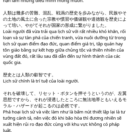
hạn làm những điều mình mong muốn.
人類は幾多の苦難、混乱、戦渦の歴史を歩みながら、民族やそ
の土地の風土に合った宗教や慣習や価値観や道徳観を歴史によ
って培い、やがてそれが国家の形成に繋がりました。
Loài người đã vừa trải qua lịch sử với rất nhiều khó khăn, rối
loạn và sự tàn phá của chiến tranh, vừa nuôi dưỡng từ trong
lịch sử quan điểm đạo đức, quan điểm giá trị, tập quán hay
tôn giáo bằng sự kết hợp giữa chủng tộc và thiên nhiên của
vùng đất đó, rất lâu sau đã dẫn đến sự hình thành của các
quốc gia.
歴史とは人類の叡智です。
Lịch sử chính là trí tuệ của loài người.
それを破壊して、リセット・ボタンを押そうというのが、左翼
思想ですから、それが浸透したところに無法地帯ともいえるモ
ラル・ハザードが起こるのは必然です。
Phá hoại lịch sử và việc làm như là bấm nút thiết lập lại là tư
tưởng cánh tả, nên việc đó khi bão hòa thì đương nhiên sẽ
xuất hiện rủi ro đạo đức cùng với khu vực không có pháp
luật.