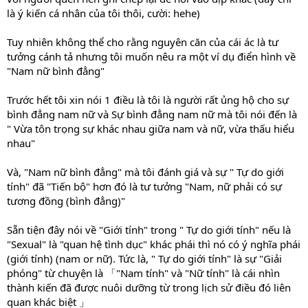
là ý kiến cá nhân của tôi thôi, cười: hehe)
Tuy nhiên không thể cho rằng nguyên căn của cái ác là tư
tưởng cánh tả nhưng tôi muốn nêu ra một ví dụ điển hình về
"Nam nữ bình đẳng"
Trước hết tôi xin nói 1 điều là tôi là người rất ủng hộ cho sự
bình đẳng nam nữ và Sự bình đẳng nam nữ mà tôi nói đến là
" Vừa tôn trọng sự khác nhau giữa nam và nữ, vừa thấu hiểu
nhau"
Và, "Nam nữ bình đẳng" mà tôi đánh giá và sự " Tự do giới
tính" đã "Tiến bộ" hơn đó là tư tưởng "Nam, nữ phải có sự
tương đồng (bình đẳng)"
Sẵn tiện đây nói về "Giới tính" trong " Tự do giới tính" nếu là
"Sexual" là "quan hệ tình dục" khác phái thì nó có ý nghĩa phái
(giới tính) (nam or nữ). Tức là, " Tự do giới tính" là sự "Giải
phóng" từ chuyện là 「"Nam tính" và "Nữ tính" là cái nhìn
thành kiến đã được nuôi dưỡng từ trong lịch sử điều đó liên
quan khác biệt 」