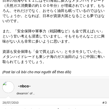
日本の領海やＥＥＺにはその海底に膨大なメタンハイドレード
（天然ガス消費量の約１００年分）が埋蔵されています。もち
ろん、それだけでなく、おそらく油田も眠っているのではない
でしょうか。となれば、日本が資源大国となることも夢ではな
いのです。
また、「安全保障や軍事力（戦闘機など）も金で買えばいい」
という甘い考えも浸透していますし、そもそもそんなことに興
味がない人も非常に多いように思います。
資源も安全保障も「金で買えばいい」とモタモタしていたら、
メタンハイドレードも東シナ海のガス油田のように中国に奪い
取られてしまうでしょう。
(Post lại cả bài cho mọi người dễ theo dõi)
-nbca-
dreamin' of ..
28/07/2010
#3