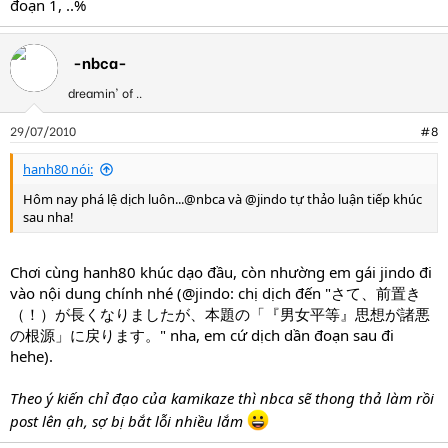
đoạn 1, ..%
-nbca-
dreamin' of ..
29/07/2010
#8
hanh80 nói:
Hôm nay phá lệ dịch luôn...@nbca và @jindo tự thảo luận tiếp khúc
sau nha!
Chơi cùng hanh80 khúc dạo đầu, còn nhường em gái jindo đi
vào nội dung chính nhé (@jindo: chị dịch đến "さて、前置き
（！）が長くなりましたが、本題の「『男女平等』思想が諸悪
の根源」に戻ります。" nha, em cứ dịch dần đoạn sau đi
hehe).
Theo ý kiến chỉ đạo của kamikaze thì nbca sẽ thong thả làm rồi
post lên ạh, sợ bị bắt lỗi nhiều lắm