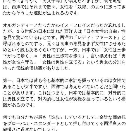
になってようやく「男女平等」が唱えられますが、裏を返せ
ば、西洋ではそれまで散々、女性を「奴隷」のように扱ってき
たからそうした運動が生まれるのです。
オルガンティーノだったかルイス・フロイスだったか忘れまし
たが、１６世紀の日本に訪れた西洋人は「日本女性の自由」性
を見て驚いているほどです。西洋の「レディ・ファースト」と
呼ばれるものですら、元々は食事の毒見をまず女性にさせるた
めという説もあるくらいですが、一方、日本では「女性は三歩
下がって歩く」＝「男性は三歩前を歩く」、言い換えれば「男
性が女性を守る」「女性は男性を立てる」という男女の分別を
持った伝統的価値観がありました。
第一、日本では昔も今も基本的に家計を握っているのは女性で
あることが大半ですが、西洋では考えられないことだと聞いた
ことがあります。これはつまり、日本では基本的に、対外的に
は男性を立てて、対内的には女性が実権を握っているという構
図があるのです。
何でも自分たちが最も「進歩」しているとして、余計な価値観
をグローバル・スタンダードとして押し付けてくる西洋白人の
傲慢さに過ぎないでしょう。