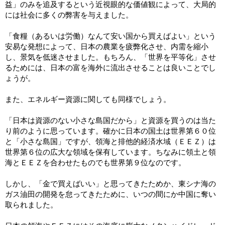
益」のみを追及するという近視眼的な価値観によって、大局的
には社会に多くの弊害を与えました。
「食糧（あるいは労働）なんて安い国から買えばよい」という
安易な発想によって、日本の農業を疲弊化させ、内需を縮小
し、景気を低迷させました。もちろん、「世界を平等化」させ
るためには、日本の富を海外に流出させることは良いことでし
ょうが。
また、エネルギー資源に関しても同様でしょう。
「日本は資源のない小さな島国だから」と資源を買うのは当た
り前のように思っています。確かに日本の国土は世界第６０位
と「小さな島国」ですが、領海と排他的経済水域（ＥＥＺ）は
世界第６位の広大な領域を保有しています。ちなみに領土と領
海とＥＥＺを合わせたものでも世界第９位なのです。
しかし、「金で買えばいい」と思ってきたためか、東シナ海の
ガス油田の開発を怠ってきたために、いつの間にか中国に奪い
取られました。