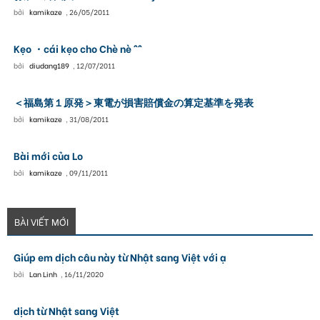
bởi
kamikaze
,
26/05/2011
Kẹo ・cái kẹo cho Chè nè ^^
bởi
diudang189
,
12/07/2011
＜福島第１原発＞東電が損害賠償金の算定基準を発表
bởi
kamikaze
,
31/08/2011
Bài mới của Lo
bởi
kamikaze
,
09/11/2011
BÀI VIẾT MỚI
Giúp em dịch câu này từ Nhật sang Việt với ạ
bởi
Lan Linh
,
16/11/2020
dịch từ Nhật sang Việt