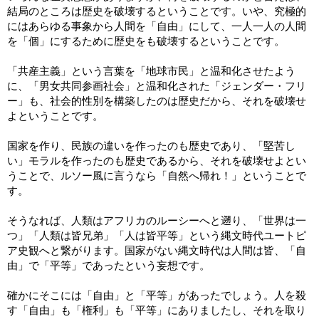
結局のところは歴史を破壊するということです。いや、究極的
にはあらゆる事象から人間を「自由」にして、一人一人の人間
を「個」にするために歴史をも破壊するということです。
「共産主義」という言葉を「地球市民」と温和化させたよう
に、「男女共同参画社会」と温和化された「ジェンダー・フリ
ー」も、社会的性別を構築したのは歴史だから、それを破壊せ
よということです。
国家を作り、民族の違いを作ったのも歴史であり、「堅苦し
い」モラルを作ったのも歴史であるから、それを破壊せよとい
うことで、ルソー風に言うなら「自然へ帰れ！」ということで
す。
そうなれば、人類はアフリカのルーシーへと遡り、「世界は一
つ」「人類は皆兄弟」「人は皆平等」という縄文時代ユートピ
ア史観へと繋がります。国家がない縄文時代は人間は皆、「自
由」で「平等」であったという妄想です。
確かにそこには「自由」と「平等」があったでしょう。人を殺
す「自由」も「権利」も「平等」にありましたし、それを取り