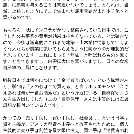
題」に影響を与えることは間違いないでしょう。となれば、当
然、上述したようにそこで生まれた雇用問題がまた少子化へと
繋がるのです。
もちろん、既にインフラがかなり整備されている日本では、こ
うした公共事業の費用対効果は小さくなっていることは確かな
ので、今後は漸進的にこれまで建築・土木業に従事していくよ
うな人たちが農業に就いてもらえるように向かうのが理想的だ
と思っています。これによって「無駄」と呼ばれるものを無く
すこともできますし、内需拡大にも繋がりますし、日本の食糧
自給率の上昇にもなります。
戦後日本では何かにつけて「金で買えばいい」という風潮があ
り、挙句は「人の心は金で買える」と言うホリエモンや「金さ
えあれば俺が一番お洒落だ」という身近にいる「自称保守」さ
んを生み出しました（この「自称保守」さんは本質的には左翼
思想が根付いている人です）。
かつての「売り手良し、買い手良し、社会良し」という日本型
資本主義が、アメリカ型資本主義へと改革されたために、個人
主義的に売り手は利益を最大限に考え、買い手は「消費者の利