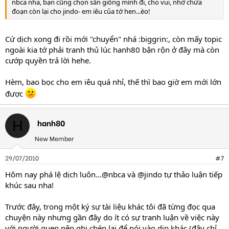
nbca nha, bạn cũng chọn sẵn giống mình đi, cho vui, nhớ chừa
đoạn còn lại cho jindo- em iêu của tớ hen...èo!
Cứ dịch xong đi rồi mới "chuyển" nhá :biggrin:, còn mấy topic
ngoài kia tớ phải tranh thủ lúc hanh80 bận rộn ở đây mà còn
cướp quyền trả lời hehe.
Hèm, bao bọc cho em iêu quá nhỉ, thế thì bao giờ em mới lớn
được
hanh80
H
New Member
29/07/2010
#7
Hôm nay phá lệ dịch luôn...@nbca và @jindo tự thảo luận tiếp
khúc sau nha!
Trước đây, trong một ký sự tài liệu khác tôi đã từng đọc qua
chuyện này nhưng gần đây do ít có sự tranh luận về việc này
với người quen nên ghi chép lại để nói vào dịp khác (đây chỉ