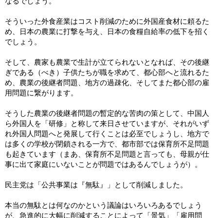
なるでしょう。
そういった外食産業はコスト削減のために外国産食材に頼るた
め、日本の農業に打撃を与え、日本の食糧自給率の低下を招く
でしょう。
そして、農家も農業で生計が立てられないとなれば、その後継
ぎである（べき）子供たちが職を求めて、都心部へと流れるた
め、農業の後継者問題、地方の過疎化、そしてまた都心部の雇
用問題に繋がります。
そうした農業の後継者問題の暫定的な苦肉の策として、中国人
ら外国人を「研修」と称して来日させていますが、それがいず
れ外国人問題へと発展して行くことは必至でしょうし、地方で
は多くの学校が閉鎖される一方で、都市部では保育所不足問題
も起きています（まあ、保育所不足問題と言っても、母親が仕
事に出て家庭にいないことが問題ではあるんでしょうが）。
民主党は「公共事業は『無駄』」として削減しました。
本当の無駄とは何なのかという議論はいろいろあるでしょう
が、急進的に大幅に削減することによって「景気」「雇用問