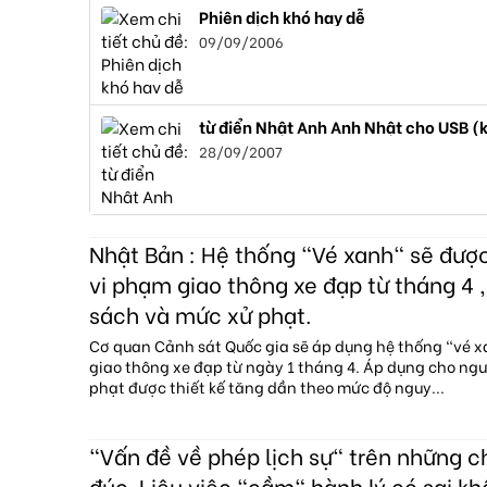
Phiên dịch khó hay dễ
09/09/2006
từ điển Nhật Anh Anh Nhật cho USB (
28/09/2007
Nhật Bản : Hệ thống "Vé xanh" sẽ đượ
vi phạm giao thông xe đạp từ tháng 4 ,
sách và mức xử phạt.
Cơ quan Cảnh sát Quốc gia sẽ áp dụng hệ thống "vé 
giao thông xe đạp từ ngày 1 tháng 4. Áp dụng cho ngườ
phạt được thiết kế tăng dần theo mức độ nguy...
"Vấn đề về phép lịch sự" trên những 
đúc. Liệu việc "cầm" hành lý có sai kh