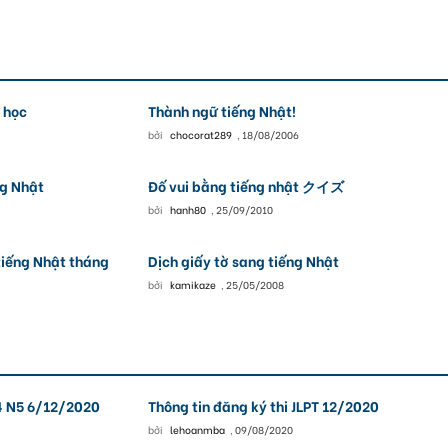
ó học
Thành ngữ tiếng Nhật!
bởi
chocorat289
,
18/08/2006
g Nhật
Đố vui bằng tiếng nhật クイズ
bởi
hanh80
,
25/09/2010
tiếng Nhật tháng
Dịch giấy tờ sang tiếng Nhật
bởi
kamikaze
,
25/05/2008
N4 N5 6/12/2020
Thông tin đăng ký thi JLPT 12/2020
bởi
lehoanmba
,
09/08/2020