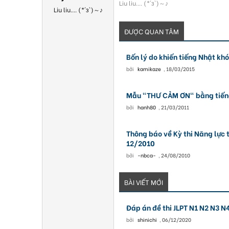
Liu liu.... (*´з`)～♪
Liu liu.... (*´з`)～♪
ĐƯỢC QUAN TÂM
Bốn lý do khiến tiếng Nhật kh
bởi
kamikaze
,
18/03/2015
Mẫu "THƯ CẢM ƠN" bằng tiến
bởi
hanh80
,
21/03/2011
Thông báo về Kỳ thi Năng lực 
12/2010
bởi
-nbca-
,
24/08/2010
BÀI VIẾT MỚI
Đáp án đề thi JLPT N1 N2 N3 
bởi
shinichi
,
06/12/2020