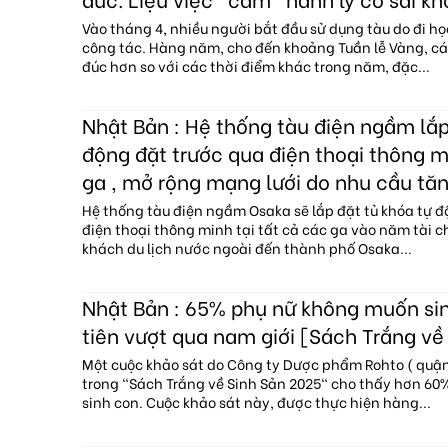
Vào tháng 4, nhiều người bắt đầu sử dụng tàu do đi họ
công tác. Hàng năm, cho đến khoảng Tuần lễ Vàng, c
đúc hơn so với các thời điểm khác trong năm, đặc...
Nhật Bản : Hệ thống tàu điện ngầm lắp
động đặt trước qua điện thoại thông mi
ga , mở rộng mạng lưới do nhu cầu tăn
Hệ thống tàu điện ngầm Osaka sẽ lắp đặt tủ khóa tự đ
điện thoại thông minh tại tất cả các ga vào năm tài c
khách du lịch nước ngoài đến thành phố Osaka...
Nhật Bản : 65% phụ nữ không muốn sin
tiên vượt qua nam giới [Sách Trắng về
Một cuộc khảo sát do Công ty Dược phẩm Rohto ( quận 
trong "Sách Trắng về Sinh Sản 2025" cho thấy hơn 6
sinh con. Cuộc khảo sát này, được thực hiện hàng...