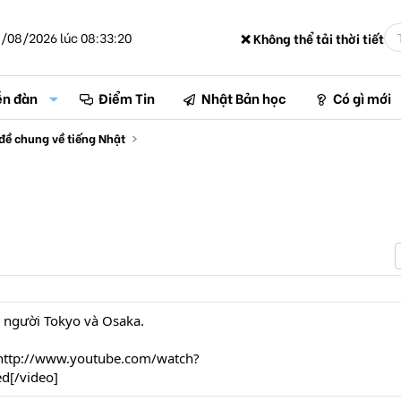
/08/2026 lúc 08:33:20
❌ Không thể tải thời tiết
ễn đàn
Điểm Tin
Nhật Bản học
Có gì mới
đề chung về tiếng Nhật
a người Tokyo và Osaka.
http://www.youtube.com/watch?
d[/video]