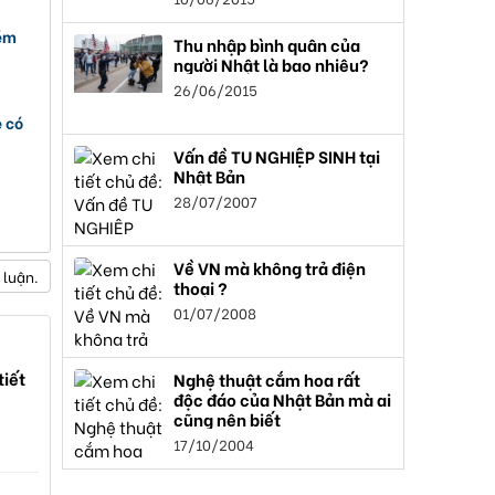
kém
Thu nhập bình quân của
người Nhật là bao nhiêu?
26/06/2015
e có
Vấn đề TU NGHIỆP SINH tại
Nhật Bản
28/07/2007
Về VN mà không trả điện
 luận.
thoại ?
01/07/2008
tiết
Nghệ thuật cắm hoa rất
độc đáo của Nhật Bản mà ai
cũng nên biết
17/10/2004