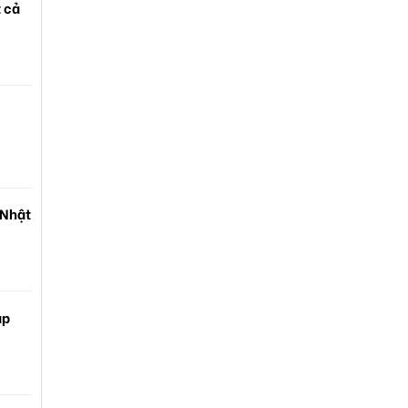
t cả
 Nhật
ạp