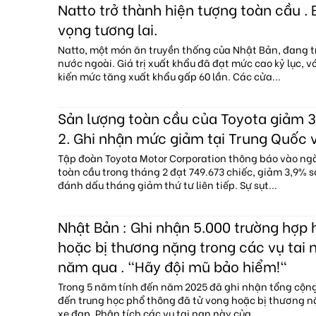
Natto trở thành hiện tượng toàn cầu . 
vọng tương lai.
Natto, một món ăn truyền thống của Nhật Bản, đang tr
nước ngoài. Giá trị xuất khẩu đã đạt mức cao kỷ lục, 
kiến mức tăng xuất khẩu gấp 60 lần. Các cửa...
Sản lượng toàn cầu của Toyota giảm 3
2. Ghi nhận mức giảm tại Trung Quốc 
Tập đoàn Toyota Motor Corporation thông báo vào ng
toàn cầu trong tháng 2 đạt 749.673 chiếc, giảm 3,9% s
đánh dấu tháng giảm thứ tư liên tiếp. Sự sụt...
Nhật Bản : Ghi nhận 5.000 trường hợp 
hoặc bị thương nặng trong các vụ tai 
năm qua . "Hãy đội mũ bảo hiểm!"
Trong 5 năm tính đến năm 2025 đã ghi nhận tổng cộng 
đến trung học phổ thông đã tử vong hoặc bị thương n
xe đạp. Phân tích các vụ tai nạn này của...