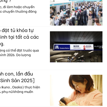
c, đi làm hoặc chuyển
ác chuyến thường đông
 đặt tủ khóa tự
nh tại tất cả các
g.
ộng có thể đặt trước qua
hính 2026. Do lượng
h con, lần đầu
 Sinh Sản 2025]
Ikuno , Osaka) thực hiện
0% phụ nữ không muốn