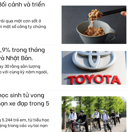
Bối cảnh và triển
ải qua một cơn sốt ở
với một số công ty chứng
,9% trong tháng
và Nhật Bản.
ày 30 rằng sản lượng
o với cùng kỳ năm ngoái,
học sinh tử vong
nạn xe đạp trong 5
5.244 trẻ em, từ tiểu học
ặng trong các vụ tai nạn