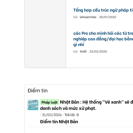
Tổng hơp cấu trúc ngữ pháp t
bởi
lehoanmba
,
30/07/2020
các Pro cho mình hỏi các từ tr
nghiệp cao đẳng/đại học bằng
gì nhỉ
bởi
thiết
,
02/02/2020
Điểm tin
Nhật Bản : Hệ thống "Vé xanh" sẽ đ
Pháp luật
danh sách và mức xử phạt.
31/03/2026
Trả lời: 0
Điểm tin Nhật Bản