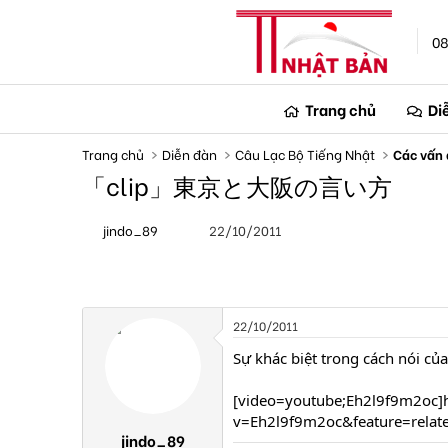
08
Trang chủ
Di
Trang chủ
Diễn đàn
Câu Lạc Bộ Tiếng Nhật
Các vấn 
「clip」東京と大阪の言い方
T
N
jindo_89
22/10/2011
h
g
r
à
e
y
a
g
d
ử
s
i
22/10/2011
t
a
Sự khác biệt trong cách nói củ
r
t
[video=youtube;Eh2l9f9m2oc]
e
v=Eh2l9f9m2oc&feature=relate
r
jindo_89