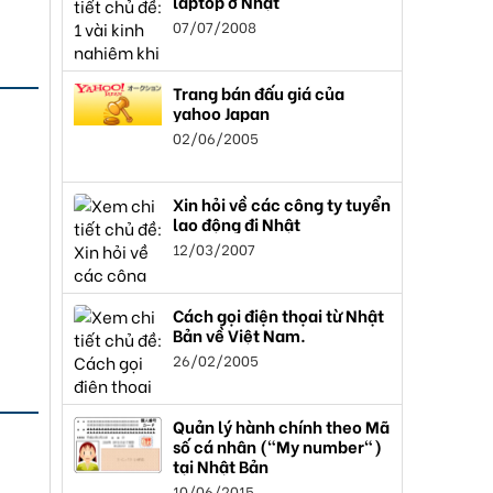
laptop ở Nhật
07/07/2008
Trang bán đấu giá của
yahoo Japan
02/06/2005
Xin hỏi về các công ty tuyển
lao động đi Nhật
12/03/2007
Cách gọi điện thọai từ Nhật
Bản về Việt Nam.
26/02/2005
Quản lý hành chính theo Mã
số cá nhân ("My number")
tại Nhật Bản
10/06/2015