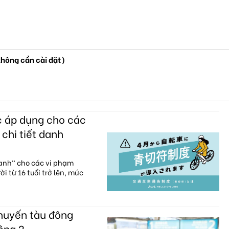
không cần cài đặt)
c áp dụng cho các
 chi tiết danh
xanh" cho các vi phạm
i từ 16 tuổi trở lên, mức
chuyến tàu đông
ông ?