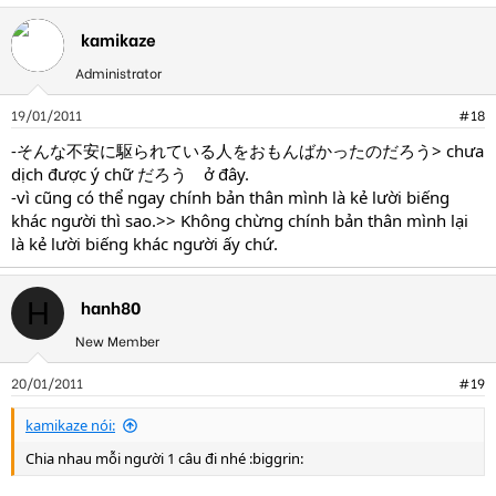
kamikaze
Administrator
19/01/2011
#18
-そんな不安に駆られている人をおもんばかったのだろう> chưa
dịch được ý chữ だろう ở đây.
-vì cũng có thể ngay chính bản thân mình là kẻ lười biếng
khác người thì sao.>> Không chừng chính bản thân mình lại
là kẻ lười biếng khác người ấy chứ.
hanh80
H
New Member
20/01/2011
#19
kamikaze nói:
Chia nhau mỗi người 1 câu đi nhé :biggrin: