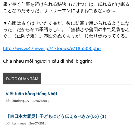
康で長く仕事を続けられる秘訣（ひけつ）は、眠れるだけ眠る
ことなのだそうだ。サラリーマンにはまねできないが…
▼布団は古くはぜいたく品だ。後に防寒で用いられるようにな
った。だから冬の季語らしい。「無精さや蒲団の中で足袋をぬ
ぐ」（正岡子規）。布団のぬくもりが、じわり伝わってくる。
http://www.47news.jp/47topics/e/185503.php
Chia nhau mỗi người 1 câu đi nhé :biggrin:
ĐƯỢC QUAN TÂM
Viết luận bằng tiếng Nhật
bởi
diudang189
,
10/02/2011
【東日本大震災】子どもにどう伝えるべきか(Lo) (1)
bởi
kamikaze
,
26/07/2011