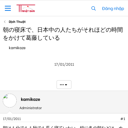
Đăng nhập
Dịch Thuật
朝の寝床で、日本中の人たちがそれほどの時間
をかけて葛藤している
T
N
kamikaze
h
g
r
à
e
y
17/01/2011
a
g
d
ử
s
i
t
•••
a
r
t
kamikaze
e
r
Administrator
17/01/2011
#1
朝は１分でも１秒でも長く寝ていたい。特に冬の朝などは。ぬ