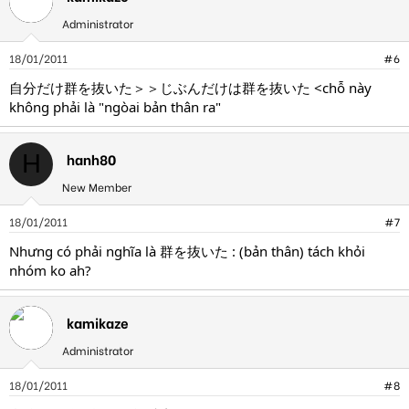
Administrator
18/01/2011
#6
自分だけ群を抜いた＞＞じぶんだけは群を抜いた <chỗ này
không phải là "ngòai bản thân ra"
hanh80
H
New Member
18/01/2011
#7
Nhưng có phải nghĩa là 群を抜いた : (bản thân) tách khỏi
nhóm ko ah?
kamikaze
Administrator
18/01/2011
#8