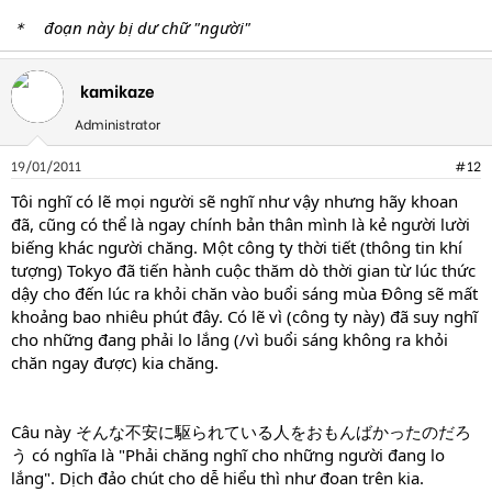
＊ đoạn này bị dư chữ "người"
kamikaze
Administrator
19/01/2011
#12
Tôi nghĩ có lẽ mọi người sẽ nghĩ như vậy nhưng hãy khoan
đã, cũng có thể là ngay chính bản thân mình là kẻ người lười
biếng khác người chăng. Một công ty thời tiết (thông tin khí
tượng) Tokyo đã tiến hành cuộc thăm dò thời gian từ lúc thức
dậy cho đến lúc ra khỏi chăn vào buổi sáng mùa Đông sẽ mất
khoảng bao nhiêu phút đây. Có lẽ vì (công ty này) đã suy nghĩ
cho những đang phải lo lắng (/vì buổi sáng không ra khỏi
chăn ngay được) kia chăng.
Câu này そんな不安に駆られている人をおもんばかったのだろ
う có nghĩa là "Phải chăng nghĩ cho những người đang lo
lắng". Dịch đảo chút cho dễ hiểu thì như đoan trên kia.