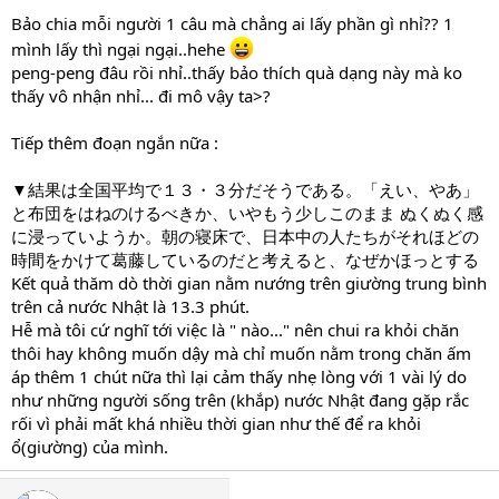
Bảo chia mỗi người 1 câu mà chẳng ai lấy phần gì nhỉ?? 1
mình lấy thì ngại ngại..hehe
peng-peng đâu rồi nhỉ..thấy bảo thích quà dạng này mà ko
thấy vô nhận nhỉ... đi mô vậy ta>?
Tiếp thêm đoạn ngắn nữa :
▼結果は全国平均で１３・３分だそうである。「えい、やあ」
と布団をはねのけるべきか、いやもう少しこのまま ぬくぬく感
に浸っていようか。朝の寝床で、日本中の人たちがそれほどの
時間をかけて葛藤しているのだと考えると、なぜかほっとする
Kết quả thăm dò thời gian nằm nướng trên giường trung bình
trên cả nước Nhật là 13.3 phút.
Hễ mà tôi cứ nghĩ tới việc là " nào..." nên chui ra khỏi chăn
thôi hay không muốn dậy mà chỉ muốn nằm trong chăn ấm
áp thêm 1 chút nữa thì lại cảm thấy nhẹ lòng với 1 vài lý do
như những người sống trên (khắp) nước Nhật đang gặp rắc
rối vì phải mất khá nhiều thời gian như thế để ra khỏi
ổ(giường) của mình.