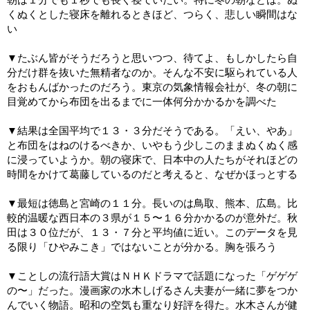
くぬくとした寝床を離れるときほど、つらく、悲しい瞬間はな
い
▼たぶん皆がそうだろうと思いつつ、待てよ、もしかしたら自
分だけ群を抜いた無精者なのか。そんな不安に駆られている人
をおもんばかったのだろう。東京の気象情報会社が、冬の朝に
目覚めてから布団を出るまでに一体何分かかるかを調べた
▼結果は全国平均で１３・３分だそうである。「えい、やあ」
と布団をはねのけるべきか、いやもう少しこのままぬくぬく感
に浸っていようか。朝の寝床で、日本中の人たちがそれほどの
時間をかけて葛藤しているのだと考えると、なぜかほっとする
▼最短は徳島と宮崎の１１分。長いのは鳥取、熊本、広島。比
較的温暖な西日本の３県が１５〜１６分かかるのが意外だ。秋
田は３０位だが、１３・７分と平均値に近い。このデータを見
る限り「ひやみこき」ではないことが分かる。胸を張ろう
▼ことしの流行語大賞はＮＨＫドラマで話題になった「ゲゲゲ
の〜」だった。漫画家の水木しげるさん夫妻が一緒に夢をつか
んでいく物語。昭和の空気も重なり好評を得た。水木さんが健