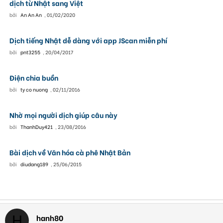
dịch từ Nhật sang Việt
bởi
An An An
,
01/02/2020
Dịch tiếng Nhật dễ dàng với app JScan miễn phí
bởi
pnt3255
,
20/04/2017
Điện chia buồn
bởi
ty co nuong
,
02/11/2016
Nhờ mọi người dịch giúp câu này
bởi
ThanhDuy421
,
23/08/2016
Bài dịch về Văn hóa cà phê Nhật Bản
bởi
diudang189
,
25/06/2015
hanh80
H