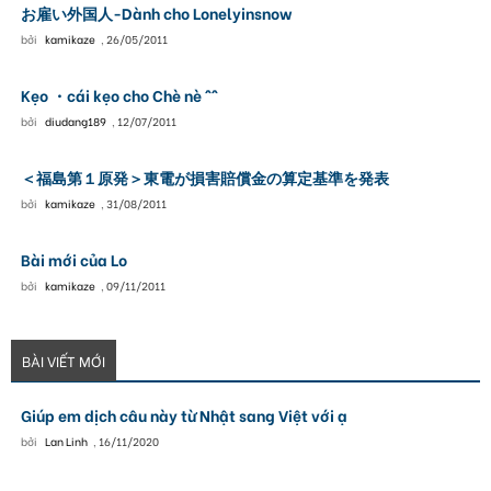
お雇い外国人-Dành cho Lonelyinsnow
bởi
kamikaze
,
26/05/2011
Kẹo ・cái kẹo cho Chè nè ^^
bởi
diudang189
,
12/07/2011
＜福島第１原発＞東電が損害賠償金の算定基準を発表
bởi
kamikaze
,
31/08/2011
Bài mới của Lo
bởi
kamikaze
,
09/11/2011
BÀI VIẾT MỚI
Giúp em dịch câu này từ Nhật sang Việt với ạ
bởi
Lan Linh
,
16/11/2020