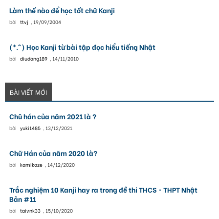
Làm thế nào để học tốt chữ Kanji
bởi
ttvj
,
19/09/2004
(*.^) Học Kanji từ bài tập đọc hiểu tiếng Nhật
bởi
diudang189
,
14/11/2010
BÀI VIẾT MỚI
Chũ hán của năm 2021 là ?
bởi
yuki1485
,
13/12/2021
Chữ Hán của năm 2020 là?
bởi
kamikaze
,
14/12/2020
Trắc nghiệm 10 Kanji hay ra trong đề thi THCS・THPT Nhật
Bản #11
bởi
taivnk33
,
15/10/2020