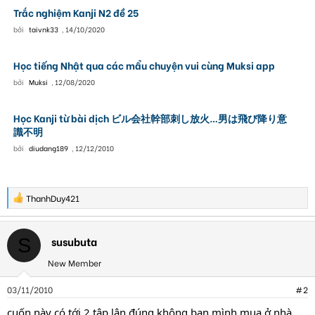
Trắc nghiệm Kanji N2 đề 25
bởi
taivnk33
,
14/10/2020
Học tiếng Nhật qua các mẩu chuyện vui cùng Muksi app
bởi
Muksi
,
12/08/2020
Học Kanji từ bài dịch ビル会社幹部刺し放火…男は飛び降り意
識不明
bởi
diudang189
,
12/12/2010
R
ThanhDuy421
e
a
c
susubuta
S
t
i
New Member
o
n
s
03/11/2010
#2
:
cuốn này có tới 2 tập lận đúng không bạn.mình mua ở nhà