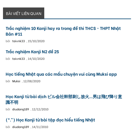
BÀI VIẾT LIÊN QUAN
Trắc nghiệm 10 Kanji hay ra trong đề thi THCS・THPT Nhật
Bản #11
bởi
taivnk33
,
15/10/2020
Trắc nghiệm Kanji N2 đề 25
bởi
taivnk33
,
14/10/2020
Học tiếng Nhật qua các mẩu chuyện vui cùng Muksi app
bởi
Muksi
,
12/08/2020
Học Kanji từ bài dịch ビル会社幹部刺し放火…男は飛び降り意
識不明
bởi
diudang189
,
12/12/2010
(*.^) Học Kanji từ bài tập đọc hiểu tiếng Nhật
bởi
diudang189
,
14/11/2010