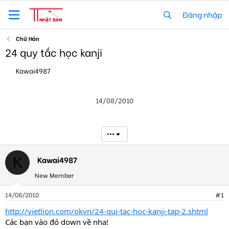
Đăng nhập
Chữ Hán
24 quy tắc học kanji
T
N
Kawai4987
h
g
r
à
e
y
14/08/2010
a
g
d
ử
s
i
t
•••
a
r
t
Kawai4987
K
e
New Member
r
14/08/2010
#1
http://vietlion.com/okvn/24-qui-tac-hoc-kanji-tap-2.shtml
Các bạn vào đó down về nha!