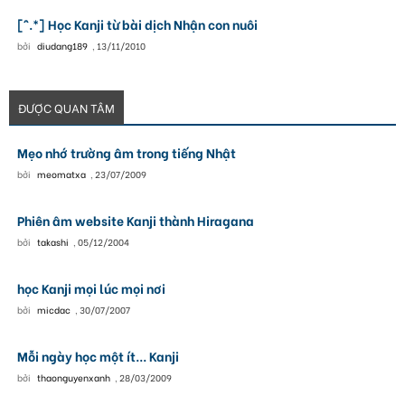
[^.*] Học Kanji từ bài dịch Nhận con nuôi
bởi
diudang189
,
13/11/2010
ĐƯỢC QUAN TÂM
Mẹo nhớ trường âm trong tiếng Nhật
bởi
meomatxa
,
23/07/2009
Phiên âm website Kanji thành Hiragana
bởi
takashi
,
05/12/2004
học Kanji mọi lúc mọi nơi
bởi
micdac
,
30/07/2007
Mỗi ngày học một ít... Kanji
bởi
thaonguyenxanh
,
28/03/2009