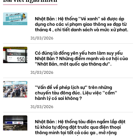
h
ó
a
Nhật Bản : Hệ thống "Vé xanh" sẽ được áp
dụng cho các vi phạm giao thông xe đạp từ
tháng 4 , chi tiết danh sách và mức xử phạt.
31/03/2026
Có đúng là đồng yên yếu hơn làm suy yếu
Nhật Bản ? Những điểm mạnh và cơ hội của
"Nhật Bản, một quốc gia thặng dư".
31/03/2026
"Vấn đề về phép lịch sự" trên những
chuyến tàu đông đúc. Liệu việc "cầm"
hành lý có sai không ?
31/03/2026
Nhật Bản : Hệ thống tàu điện ngầm lắp đặt
tủ khóa tự động đặt trước qua điện thoại
thông minh tại tất cả các ga , mở rộng