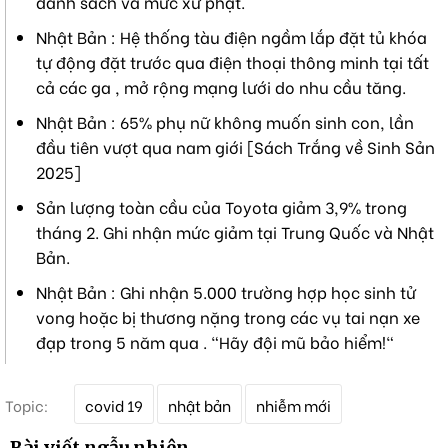
danh sách và mức xử phạt.
Nhật Bản : Hệ thống tàu điện ngầm lắp đặt tủ khóa
tự động đặt trước qua điện thoại thông minh tại tất
cả các ga , mở rộng mạng lưới do nhu cầu tăng.
Nhật Bản : 65% phụ nữ không muốn sinh con, lần
đầu tiên vượt qua nam giới [Sách Trắng về Sinh Sản
2025]
Sản lượng toàn cầu của Toyota giảm 3,9% trong
tháng 2. Ghi nhận mức giảm tại Trung Quốc và Nhật
Bản.
Nhật Bản : Ghi nhận 5.000 trường hợp học sinh tử
vong hoặc bị thương nặng trong các vụ tai nạn xe
đạp trong 5 năm qua . "Hãy đội mũ bảo hiểm!"
T
Topic:
covid 19
nhật bản
nhiễm mới
ừ
k
Bài viết ngẫu nhiên