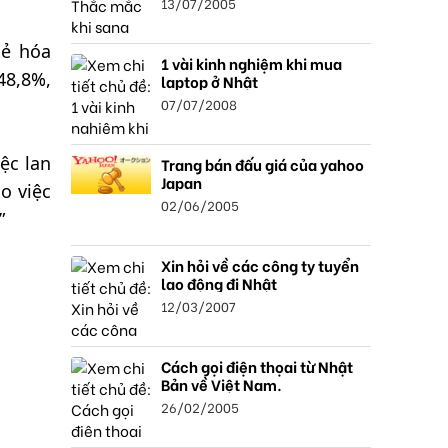
13/07/2005
sẻ hóa
1 vài kinh nghiệm khi mua
48,8%,
laptop ở Nhật
07/07/2008
ệc lan
Trang bán đấu giá của yahoo
Japan
o việc
02/06/2005
”
Xin hỏi về các công ty tuyển
lao động đi Nhật
12/03/2007
Cách gọi điện thọai từ Nhật
Bản về Việt Nam.
26/02/2005