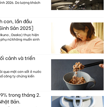
hính 2026. Do lượng khách
h con, lần đầu
 Sinh Sản 2025]
Ikuno , Osaka) thực hiện
% phụ nữ không muốn sinh
ối cảnh và triển
ải qua một cơn sốt ở nước
 số công ty chứng kiến
9% trong tháng 2.
Nhật Bản.