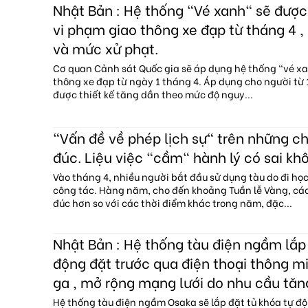
Nhật Bản : Hệ thống "Vé xanh" sẽ đượ
vi phạm giao thông xe đạp từ tháng 4 , 
và mức xử phạt.
Cơ quan Cảnh sát Quốc gia sẽ áp dụng hệ thống "vé x
thông xe đạp từ ngày 1 tháng 4. Áp dụng cho người từ 1
được thiết kế tăng dần theo mức độ nguy...
"Vấn đề về phép lịch sự" trên những c
đúc. Liệu việc "cầm" hành lý có sai kh
Vào tháng 4, nhiều người bắt đầu sử dụng tàu do đi họ
công tác. Hàng năm, cho đến khoảng Tuần lễ Vàng, c
đúc hơn so với các thời điểm khác trong năm, đặc...
Nhật Bản : Hệ thống tàu điện ngầm lắp 
động đặt trước qua điện thoại thông mi
ga , mở rộng mạng lưới do nhu cầu tăn
Hệ thống tàu điện ngầm Osaka sẽ lắp đặt tủ khóa tự độ