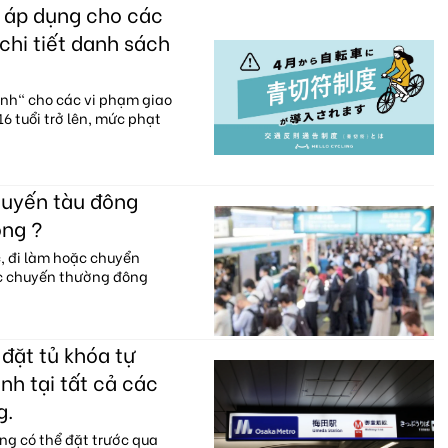
c áp dụng cho các
chi tiết danh sách
anh" cho các vi phạm giao
6 tuổi trở lên, mức phạt
huyến tàu đông
ông ?
c, đi làm hoặc chuyển
ác chuyến thường đông
đặt tủ khóa tự
nh tại tất cả các
g.
ng có thể đặt trước qua