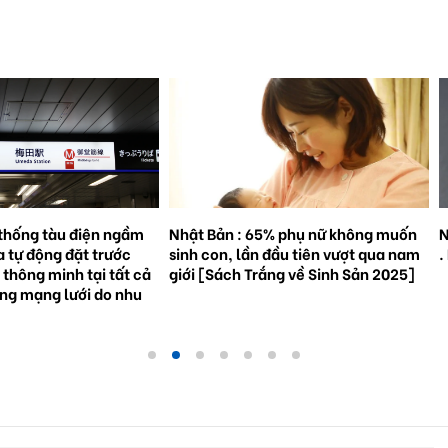
% phụ nữ không muốn
Natto trở thành hiện tượng toàn cầu
S
đầu tiên vượt qua nam
. Bối cảnh và triển vọng tương lai.
3
ắng về Sinh Sản 2025]
g