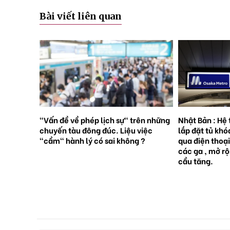
Bài viết liên quan
rên những
Nhật Bản : Hệ thống tàu điện ngầm
Nhật Bản : 65
việc
lắp đặt tủ khóa tự động đặt trước
sinh con, lần 
 ?
qua điện thoại thông minh tại tất cả
giới [Sách Tr
các ga , mở rộng mạng lưới do nhu
cầu tăng.