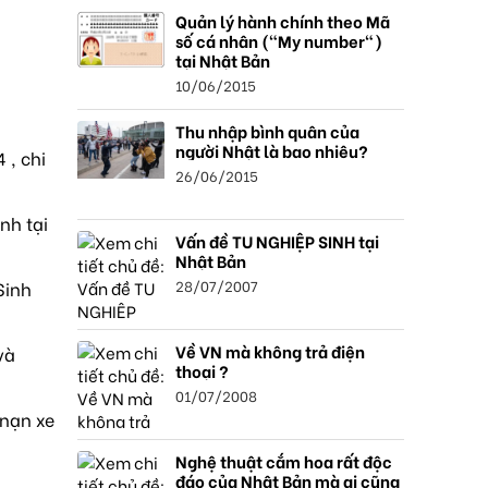
Quản lý hành chính theo Mã
số cá nhân ("My number")
tại Nhật Bản
10/06/2015
Thu nhập bình quân của
người Nhật là bao nhiêu?
 , chi
26/06/2015
nh tại
Vấn đề TU NGHIỆP SINH tại
Nhật Bản
28/07/2007
Sinh
Về VN mà không trả điện
và
thoại ?
01/07/2008
 nạn xe
Nghệ thuật cắm hoa rất độc
đáo của Nhật Bản mà ai cũng