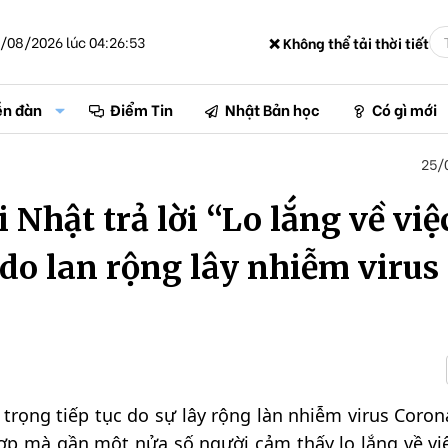
/08/2026 lúc 04:26:53
❌ Không thể tải thời tiết
ễn đàn
Điểm Tin
Nhật Bản học
Có gì mới
25/
Nhật trả lời “Lo lắng về việ
do lan rộng lây nhiễm virus
 trọng tiếp tục do sự lây rộng làn nhiễm virus Coron
ợp mà gần một nửa số người cảm thấy lo lắng về vi