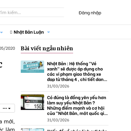
Đăng nhập
Nhật Bản Luận
05/2020
Bài viết ngẫu nhiên
c
Nhật Bản : Hệ thống "Vé
xanh" sẽ được áp dụng cho
các vi phạm giao thông xe
đạp từ tháng 4 , chi tiết danh
sách và mức xử phạt.
31/03/2026
Có đúng là đồng yên yếu hơn
làm suy yếu Nhật Bản ?
Những điểm mạnh và cơ hội
•••
của "Nhật Bản, một quốc gia
thặng dư".
31/03/2026
a mới,
ệc làm