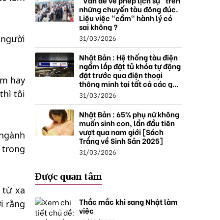
"Vấn đề về phép lịch sự" trên
những chuyến tàu đông đúc.
Liệu việc "cầm" hành lý có
sai không ?
31/03/2026
 người
Nhật Bản : Hệ thống tàu điện
ngầm lắp đặt tủ khóa tự động
đặt trước qua điện thoại
ễm hay
thông minh tại tất cả các ga ,
mở rộng mạng lưới do nhu
thì tôi
31/03/2026
cầu tăng.
Nhật Bản : 65% phụ nữ không
muốn sinh con, lần đầu tiên
vượt qua nam giới [Sách
,ngành
Trắng về Sinh Sản 2025]
 trong
31/03/2026
Được quan tâm
 từ xa
Thắc mắc khi sang Nhật làm
i rằng
việc