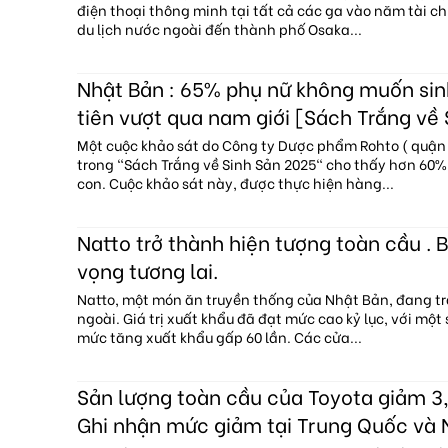
điện thoại thông minh tại tất cả các ga vào năm tài c
du lịch nước ngoài đến thành phố Osaka...
Nhật Bản : 65% phụ nữ không muốn sin
tiên vượt qua nam giới [Sách Trắng về
Một cuộc khảo sát do Công ty Dược phẩm Rohto ( quận 
trong "Sách Trắng về Sinh Sản 2025" cho thấy hơn 60
con. Cuộc khảo sát này, được thực hiện hàng...
Natto trở thành hiện tượng toàn cầu . B
vọng tương lai.
Natto, một món ăn truyền thống của Nhật Bản, đang tr
ngoài. Giá trị xuất khẩu đã đạt mức cao kỷ lục, với một
mức tăng xuất khẩu gấp 60 lần. Các cửa...
Sản lượng toàn cầu của Toyota giảm 3,
Ghi nhận mức giảm tại Trung Quốc và 