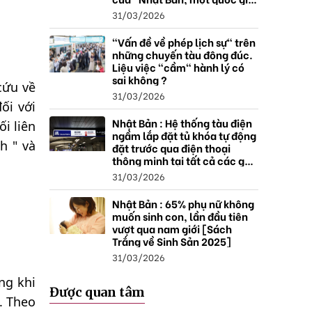
thặng dư".
31/03/2026
"Vấn đề về phép lịch sự" trên
những chuyến tàu đông đúc.
Liệu việc "cầm" hành lý có
sai không ?
cứu về
31/03/2026
ối với
Nhật Bản : Hệ thống tàu điện
i liên
ngầm lắp đặt tủ khóa tự động
h " và
đặt trước qua điện thoại
thông minh tại tất cả các ga ,
mở rộng mạng lưới do nhu
31/03/2026
cầu tăng.
Nhật Bản : 65% phụ nữ không
muốn sinh con, lần đầu tiên
vượt qua nam giới [Sách
Trắng về Sinh Sản 2025]
31/03/2026
ong khi
Được quan tâm
. Theo