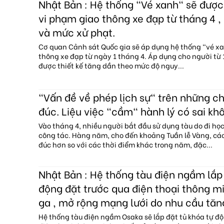
Nhật Bản : Hệ thống "Vé xanh" sẽ đượ
vi phạm giao thông xe đạp từ tháng 4 , 
và mức xử phạt.
Cơ quan Cảnh sát Quốc gia sẽ áp dụng hệ thống "vé x
thông xe đạp từ ngày 1 tháng 4. Áp dụng cho người từ 1
được thiết kế tăng dần theo mức độ nguy...
"Vấn đề về phép lịch sự" trên những c
đúc. Liệu việc "cầm" hành lý có sai kh
Vào tháng 4, nhiều người bắt đầu sử dụng tàu do đi họ
công tác. Hàng năm, cho đến khoảng Tuần lễ Vàng, c
đúc hơn so với các thời điểm khác trong năm, đặc...
Nhật Bản : Hệ thống tàu điện ngầm lắp 
động đặt trước qua điện thoại thông mi
ga , mở rộng mạng lưới do nhu cầu tăn
Hệ thống tàu điện ngầm Osaka sẽ lắp đặt tủ khóa tự độ