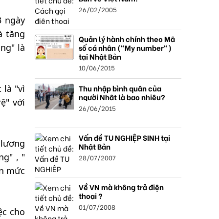
26/02/2005
3 ngày
à tăng
Quản lý hành chính theo Mã
ng" là
số cá nhân ("My number")
tại Nhật Bản
10/06/2015
Thu nhập bình quân của
 là "vì
người Nhật là bao nhiêu?
ệ" với
26/06/2015
Vấn đề TU NGHIỆP SINH tại
 lương
Nhật Bản
g" , "
28/07/2007
ến mức
Về VN mà không trả điện
thoại ?
01/07/2008
ệc cho