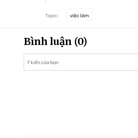
T
Topic:
việc làm
ừ
k
h
ó
Bình luận (0)
a
Ý kiến của bạn