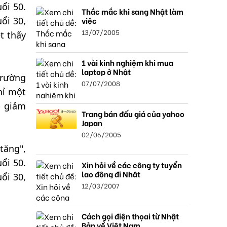
ổi 50.
Thắc mắc khi sang Nhật làm
việc
ổi 30,
13/07/2005
t thấy
1 vài kinh nghiệm khi mua
laptop ở Nhật
trường
07/07/2008
hỉ một
p giảm
Trang bán đấu giá của yahoo
Japan
02/06/2005
tăng",
ổi 50.
Xin hỏi về các công ty tuyển
lao động đi Nhật
ổi 30,
12/03/2007
Cách gọi điện thọai từ Nhật
Bản về Việt Nam.