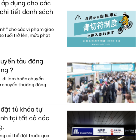
c áp dụng cho các
chi tiết danh sách
anh" cho các vi phạm giao
6 tuổi trở lên, mức phạt
huyến tàu đông
ông ?
c, đi làm hoặc chuyển
ác chuyến thường đông
đặt tủ khóa tự
nh tại tất cả các
g.
ng có thể đặt trước qua