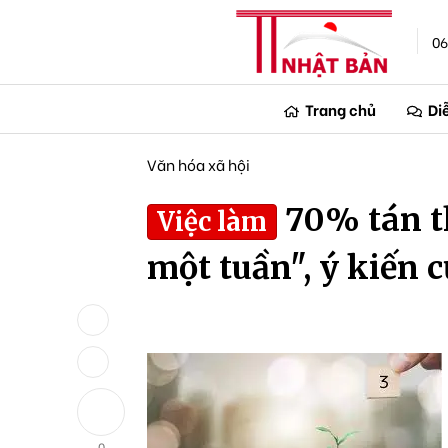
06
Trang chủ
Di
Văn hóa xã hội
70% tán t
Việc làm
một tuần", ý kiến c
0