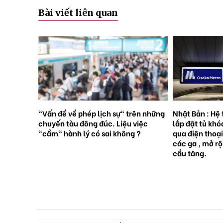
Bài viết liên quan
rên những
Nhật Bản : Hệ thống tàu điện ngầm
Nhật Bản : 65
việc
lắp đặt tủ khóa tự động đặt trước
sinh con, lần 
 ?
qua điện thoại thông minh tại tất cả
giới [Sách Tr
các ga , mở rộng mạng lưới do nhu
cầu tăng.