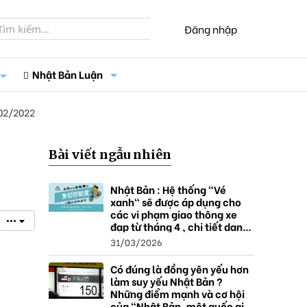
Đăng nhập
Nhật Bản Luận
02/2022
Bài viết ngẫu nhiên
Nhật Bản : Hệ thống "Vé
xanh" sẽ được áp dụng cho
các vi phạm giao thông xe
•••
đạp từ tháng 4 , chi tiết danh
sách và mức xử phạt.
31/03/2026
Có đúng là đồng yên yếu hơn
làm suy yếu Nhật Bản ?
Những điểm mạnh và cơ hội
của "Nhật Bản, một quốc gia