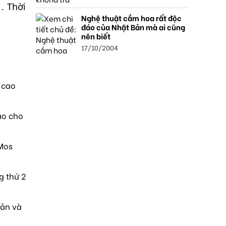
. Thời
Nghệ thuật cắm hoa rất độc
đáo của Nhật Bản mà ai cũng
nên biết
17/10/2004
 cao
ao cho
 Mos
g thứ 2
sản và