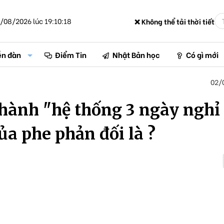
/08/2026 lúc 19:10:18
❌ Không thể tải thời tiết
ễn đàn
Điểm Tin
Nhật Bản học
Có gì mới
02/
hành "hệ thống 3 ngày nghỉ
ủa phe phản đối là ?