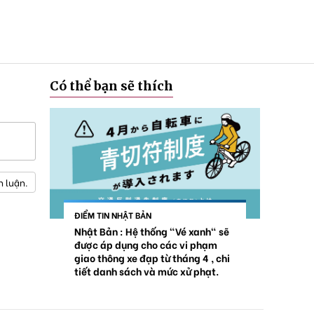
Có thể bạn sẽ thích
h luận.
ĐIỂM TIN NHẬT BẢN
Nhật Bản : Hệ thống "Vé xanh" sẽ
được áp dụng cho các vi phạm
giao thông xe đạp từ tháng 4 , chi
tiết danh sách và mức xử phạt.