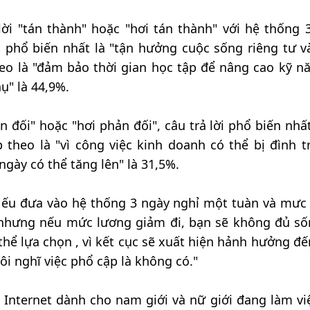
ời "tán thành" hoặc "hơi tán thành" với hệ thống 
ời phổ biến nhất là "tận hưởng cuộc sống riêng tư v
theo là "đảm bảo thời gian học tập để nâng cao kỹ nă
ụ" là 44,9%.
n đối" hoặc "hơi phản đối", câu trả lời phổ biến nhất
 theo là "vì công việc kinh doanh có thể bị đình tr
ngày có thể tăng lên" là 31,5%.
Nếu đưa vào hệ thống 3 ngày nghỉ một tuàn và mưc
 nhưng nếu mức lương giảm đi, bạn sẽ không đủ sốn
thể lựa chọn , vì kết cục sẽ xuất hiện hảnh hưởng đ
ôi nghĩ việc phổ cập là không có."
 Internet dành cho nam giới và nữ giới đang làm vi