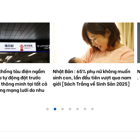
% phụ nữ không muốn
Natto trở thành hiện tượng toàn cầu
S
đầu tiên vượt qua nam
. Bối cảnh và triển vọng tương lai.
3
ắng về Sinh Sản 2025]
g