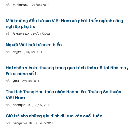
bởi
telekom8x
,
24/04/2012
Môi trường đầu tư của Việt Nam và phát triển ngành công
nghiệp phụ trợ
bởi
fernando14
,
19/04/2012
Người Việt bơi từ ao ra biển
bởi
nhjp91
,
14/12/2011
Hai nhân viên bị thương trong quá trình tháo dỡ tại Nhà máy
Fukushima số 1
bởi
yara
,
29/10/2011
Thư tịch Trung Hoa thừa nhận Hoàng Sa, Trường Sa thuộc
Việt Nam
bởi
hoangsa134
,
03/07/2011
Giữ trẻ cho những gia đình đi làm vào cuối tuần
bởi
penguin20110
,
01/07/2011