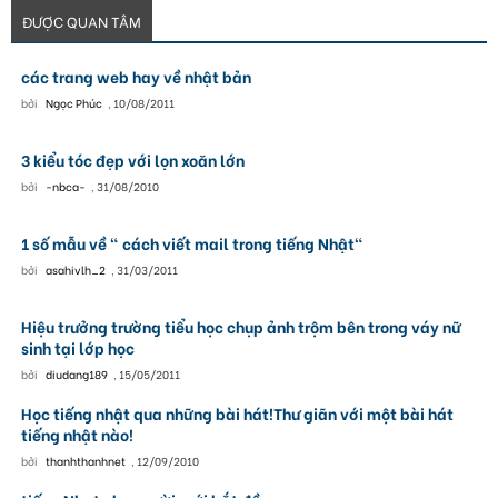
ĐƯỢC QUAN TÂM
các trang web hay về nhật bản
bởi
Ngọc Phúc
,
10/08/2011
3 kiểu tóc đẹp với lọn xoăn lớn
bởi
-nbca-
,
31/08/2010
1 số mẫu về " cách viết mail trong tiếng Nhật"
bởi
asahivlh_2
,
31/03/2011
Hiệu trưởng trường tiểu học chụp ảnh trộm bên trong váy nữ
sinh tại lớp học
bởi
diudang189
,
15/05/2011
Học tiếng nhật qua những bài hát!Thư giãn với một bài hát
tiếng nhật nào!
bởi
thanhthanhnet
,
12/09/2010