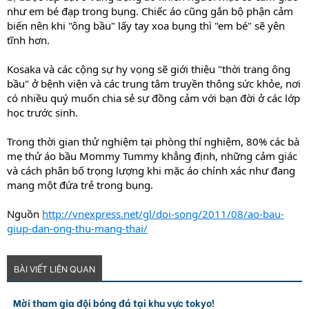
như em bé đạp trong bụng. Chiếc áo cũng gắn bộ phận cảm
biến nên khi "ông bầu" lấy tay xoa bụng thì "em bé" sẽ yên
tĩnh hơn.
Kosaka và các cộng sự hy vọng sẽ giới thiệu "thời trang ông
bầu" ở bệnh viện và các trung tâm truyền thông sức khỏe, nơi
có nhiều quý muốn chia sẻ sự đồng cảm với bạn đời ở các lớp
học trước sinh.
Trong thời gian thử nghiệm tại phòng thí nghiệm, 80% các bà
mẹ thử áo bầu Mommy Tummy khẳng định, những cảm giác
và cách phân bố trọng lượng khi mặc áo chính xác như đang
mang một đứa trẻ trong bụng.
Nguồn
http://vnexpress.net/gl/doi-song/2011/08/ao-bau-
giup-dan-ong-thu-mang-thai/
BÀI VIẾT LIÊN QUAN
Mời tham gia đội bóng đá tại khu vực tokyo!