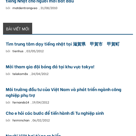
tiếng Nhạt cho người mới bắt đầu
bởi
matdentrongveo
,
31/08/2010
BÀI VIẾT MỚI
Tìm trung tâm dạy tiếng nhật tại 滋賀県 甲賀市 甲賀町
bởi
tienhus
,
03/05/2012
Mời tham gia đội bóng đá tại khu vực tokyo!
bởi
telekom8x
,
24/04/2012
Môi trường đầu tư của Việt Nam và phát triển ngành công
nghiệp phụ trợ
bởi
fernando14
,
19/04/2012
Cho e hỏi các bước để tiến hành đi Tu nghiệp sinh
bởi
feiminchan
,
06/02/2012
Người Việt bơi từ ao ra biển