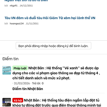
bởi
nhjp91
,
14/12/2011
Tàu VN đâm và đuổi tàu Hải Giám TQ xâm hại lãnh thổ VN
bởi
hoangsa134
,
11/11/2011
Bạn phải đăng nhập hoặc đăng ký để bình luận.
Điểm tin
Nhật Bản : Hệ thống "Vé xanh" sẽ được áp
Pháp luật
dụng cho các vi phạm giao thông xe đạp từ tháng 4 ,
chi tiết danh sách và mức xử phạt.
31/03/2026
Trả lời: 0
Điểm tin Nhật Bản
Nhật Bản : Hệ thống tàu điện ngầm lắp đặt tủ
Xã hội
khóa tự động đặt trước qua điện thoại thông minh tại