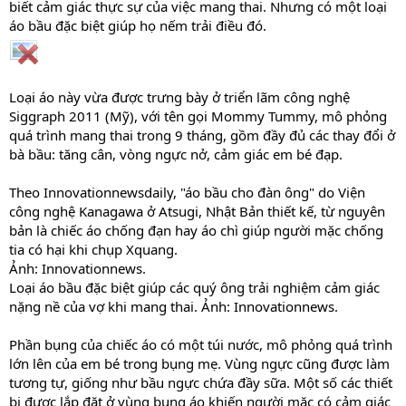
biết cảm giác thực sự của việc mang thai. Nhưng có một loại
áo bầu đặc biệt giúp họ nếm trải điều đó.
Loại áo này vừa được trưng bày ở triển lãm công nghệ
Siggraph 2011 (Mỹ), với tên gọi Mommy Tummy, mô phỏng
quá trình mang thai trong 9 tháng, gồm đầy đủ các thay đổi ở
bà bầu: tăng cân, vòng ngực nở, cảm giác em bé đạp.
Theo Innovationnewsdaily, "áo bầu cho đàn ông" do Viện
công nghệ Kanagawa ở Atsugi, Nhật Bản thiết kế, từ nguyên
bản là chiếc áo chống đạn hay áo chì giúp người mặc chống
tia có hại khi chụp Xquang.
Ảnh: Innovationnews.
Loại áo bầu đặc biệt giúp các quý ông trải nghiệm cảm giác
nặng nề của vợ khi mang thai. Ảnh: Innovationnews.
Phần bụng của chiếc áo có một túi nước, mô phỏng quá trình
lớn lên của em bé trong bụng mẹ. Vùng ngực cũng được làm
tương tự, giống như bầu ngực chứa đầy sữa. Một số các thiết
bị được lắp đặt ở vùng bụng áo khiến người mặc có cảm giác