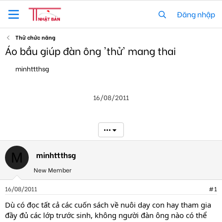
Đăng nhập
Thử chức năng
Áo bầu giúp đàn ông 'thử' mang thai
T
N
minhttthsg
h
g
r
à
e
y
16/08/2011
a
g
d
ử
s
i
t
•••
a
r
t
minhttthsg
M
e
New Member
r
16/08/2011
#1
Dù có đọc tất cả các cuốn sách về nuôi dạy con hay tham gia
đầy đủ các lớp trước sinh, không người đàn ông nào có thể