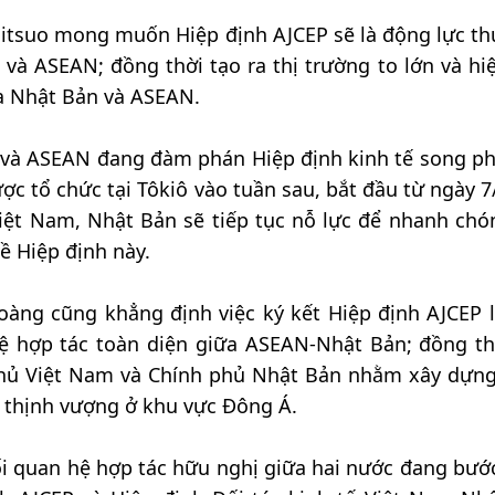
 Mitsuo mong muốn Hiệp định AJCEP sẽ là động lực th
và ASEAN; đồng thời tạo ra thị trường to lớn và hi
a Nhật Bản và ASEAN.
n và ASEAN đang đàm phán Hiệp định kinh tế song p
c tổ chức tại Tôkiô vào tuần sau, bắt đầu từ ngày 7/
 Việt Nam, Nhật Bản sẽ tiếp tục nỗ lực để nhanh chó
ề Hiệp định này.
àng cũng khẳng định việc ký kết Hiệp định AJCEP 
 hợp tác toàn diện giữa ASEAN-Nhật Bản; đồng th
 phủ Việt Nam và Chính phủ Nhật Bản nhằm xây dựn
và thịnh vượng ở khu vực Đông Á.
i quan hệ hợp tác hữu nghị giữa hai nước đang bướ