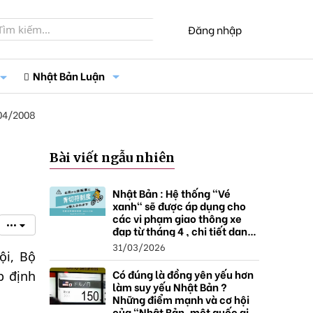
Đăng nhập
Nhật Bản Luận
04/2008
Bài viết ngẫu nhiên
Nhật Bản : Hệ thống "Vé
xanh" sẽ được áp dụng cho
các vi phạm giao thông xe
•••
đạp từ tháng 4 , chi tiết danh
sách và mức xử phạt.
31/03/2026
ội, Bộ
Có đúng là đồng yên yếu hơn
p định
làm suy yếu Nhật Bản ?
Những điểm mạnh và cơ hội
của "Nhật Bản, một quốc gia