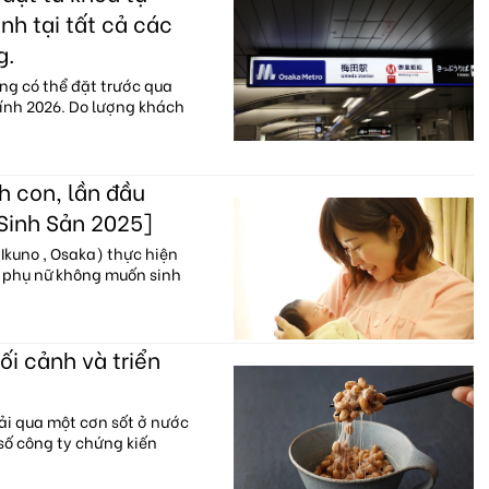
nh tại tất cả các
g.
ng có thể đặt trước qua
hính 2026. Do lượng khách
h con, lần đầu
 Sinh Sản 2025]
Ikuno , Osaka) thực hiện
% phụ nữ không muốn sinh
ối cảnh và triển
ải qua một cơn sốt ở nước
 số công ty chứng kiến