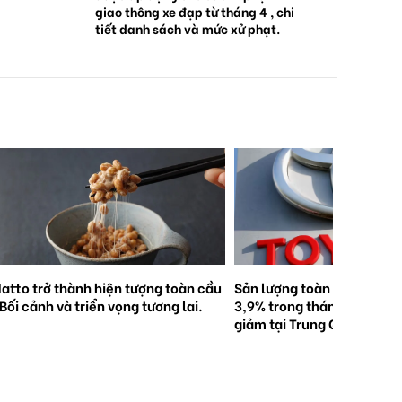
giao thông xe đạp từ tháng 4 , chi
tiết danh sách và mức xử phạt.
ản lượng toàn cầu của Toyota giảm
Nhật Bản : Ghi nhận 5.000
,9% trong tháng 2. Ghi nhận mức
hợp học sinh tử vong hoặc
iảm tại Trung Quốc và Nhật Bản.
nặng trong các vụ tai nạn 
trong 5 năm qua . "Hãy độ
hiểm!"