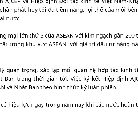
nh AJCEP và Hiệp định Đối tác kinh tế Việt Nam-Nh
hần phát huy tối đa tiềm năng, lợi thế của mỗi bên
ai nước.
ơng mại lớn thứ 3 của ASEAN với kim ngạch gần 200 
 nhất trong khu vực ASEAN, với giá trị đầu tư hàng n
lý quan trọng, xác lập mối quan hệ hợp tác kinh t
 Bản trong thời gian tới. Việc ký kết Hiệp định AJ
AN và Nhật Bản theo hình thức ký luân phiên.
 có hiệu lực ngay trong năm nay khi các nước hoàn t