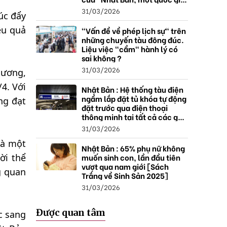
thặng dư".
31/03/2026
úc đẩy
ệu quả
"Vấn đề về phép lịch sự" trên
những chuyến tàu đông đúc.
Liệu việc "cầm" hành lý có
sai không ?
31/03/2026
hương,
4. Với
Nhật Bản : Hệ thống tàu điện
ngầm lắp đặt tủ khóa tự động
ng đạt
đặt trước qua điện thoại
thông minh tại tất cả các ga ,
mở rộng mạng lưới do nhu
31/03/2026
cầu tăng.
là một
Nhật Bản : 65% phụ nữ không
muốn sinh con, lần đầu tiên
ời thể
vượt qua nam giới [Sách
g quan
Trắng về Sinh Sản 2025]
31/03/2026
Được quan tâm
c sang