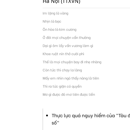
Hà Nội (TTXVN)
Im lặng là vàng
Nhịn là bạc
Ôn hòa là kim cương
Ở đời mọi chuyện vẩn thường
Dại gì ôm lấy vấn vương làm gì
Khoe ruột nín thở cười phì
Thế là mọi chuyện bay đi nhẹ nhàng
Còn tức thì chạy la làng
Mấy em nhìn ngó thấy nàng là tiên
Thì ra tức giận có quyền
Mơ gì được đó mơ tiên được liền
Thực lực quá nguy hiểm của "Tàu đ
số"