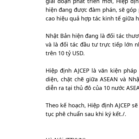
giai đoạn phát triển mới, Hiệp đị
hiện đang được đàm phán, sẽ góp p
cao hiệu quả hợp tác kinh tế giữa h
Nhật Bản hiện đang là đối tác thư
và là đối tác đầu tư trực tiếp lớn
trên 10 tỷ USD.
Hiệp định AJCEP là văn kiện pháp 
diện, chặt chẽ giữa ASEAN và Nhật
diễn ra tại thủ đô của 10 nước ASE
Theo kế hoạch, Hiệp định AJCEP sẽ
tục phê chuẩn sau khi ký kết./.