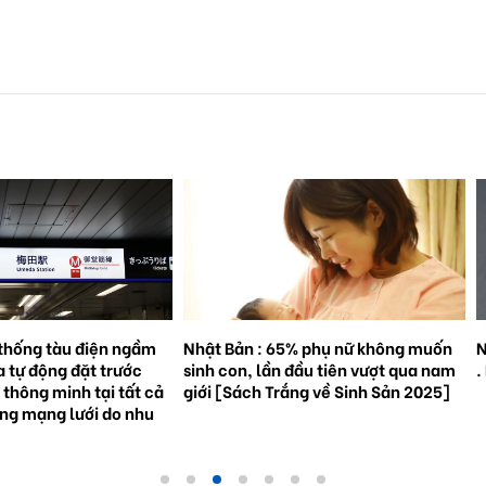
% phụ nữ không muốn
Natto trở thành hiện tượng toàn cầu
S
đầu tiên vượt qua nam
. Bối cảnh và triển vọng tương lai.
3
ắng về Sinh Sản 2025]
g