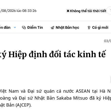
/08/2026 lúc 08:33:26
❌ Không thể tải thời tiết
ễn đàn
Điểm Tin
Nhật Bản học
Có gì mới
03/
 Hiệp định đối tác kinh tế
 Việt Nam và Đại sứ quán cá nước ASEAN tại Hà N
àng và Đại sứ Nhật Bản Sakaba Mitsuo đã ký Hiệ
ật Bản (AJCEP).