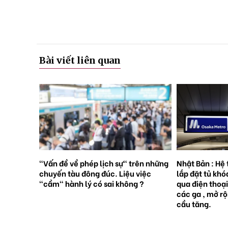
Bài viết liên quan
rên những
Nhật Bản : Hệ thống tàu điện ngầm
Nhật Bản : 65
việc
lắp đặt tủ khóa tự động đặt trước
sinh con, lần 
 ?
qua điện thoại thông minh tại tất cả
giới [Sách Tr
các ga , mở rộng mạng lưới do nhu
cầu tăng.