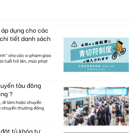
c áp dụng cho các
chi tiết danh sách
anh" cho các vi phạm giao
6 tuổi trở lên, mức phạt
huyến tàu đông
ông ?
c, đi làm hoặc chuyển
ác chuyến thường đông
đặt tủ khóa tự