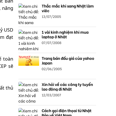
ật Bản
Thắc mắc khi sang Nhật làm
, nâng
việc
13/07/2005
tỷ USD
1 vài kinh nghiệm khi mua
laptop ở Nhật
ăm đạt
07/07/2008
Trang bán đấu giá của yahoo
ế toàn
Japan
CEP sẽ
02/06/2005
Xin hỏi về các công ty tuyển
ất thủ
lao động đi Nhật
12/03/2007
Cách gọi điện thọai từ Nhật
Bản về Việt Nam.