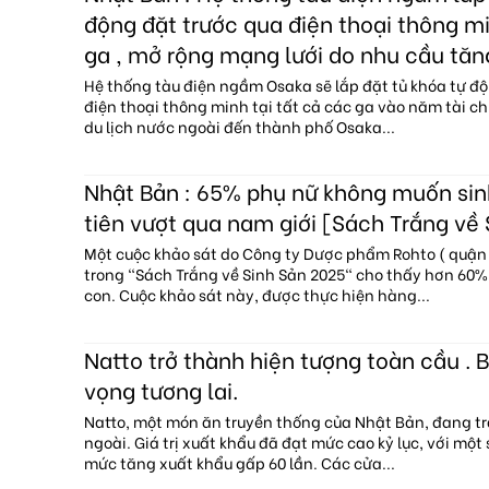
động đặt trước qua điện thoại thông mi
ga , mở rộng mạng lưới do nhu cầu tăn
Hệ thống tàu điện ngầm Osaka sẽ lắp đặt tủ khóa tự độ
điện thoại thông minh tại tất cả các ga vào năm tài c
du lịch nước ngoài đến thành phố Osaka...
Nhật Bản : 65% phụ nữ không muốn sin
tiên vượt qua nam giới [Sách Trắng về
Một cuộc khảo sát do Công ty Dược phẩm Rohto ( quận 
trong "Sách Trắng về Sinh Sản 2025" cho thấy hơn 60
con. Cuộc khảo sát này, được thực hiện hàng...
Natto trở thành hiện tượng toàn cầu . B
vọng tương lai.
Natto, một món ăn truyền thống của Nhật Bản, đang tr
ngoài. Giá trị xuất khẩu đã đạt mức cao kỷ lục, với một
mức tăng xuất khẩu gấp 60 lần. Các cửa...