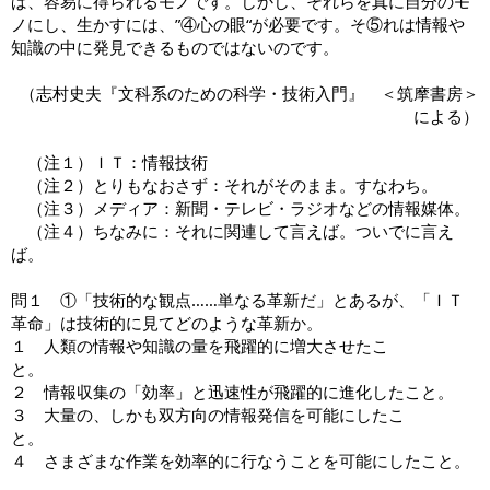
ば、容易に得られるモノです。しかし、それらを真に自分のモ
ノにし、生かすには、”④心の眼“が必要です。そ⑤れは情報や
知識の中に発見できるものではないのです。
（志村史夫『文科系のための科学・技術入門』 ＜筑摩書房＞
による）​
（注１）ＩＴ：情報技術
（注２）とりもなおさず：それがそのまま。すなわち。
（注３）メディア：新聞・テレビ・ラジオなどの情報媒体。
（注４）ちなみに：それに関連して言えば。ついでに言え
ば。
問１ ①「技術的な観点……単なる革新だ」とあるが、「ＩＴ
革命」は技術的に見てどのような革新か。
１ 人類の情報や知識の量を飛躍的に増大させたこ
と。
２ 情報収集の「効率」と迅速性が飛躍的に進化したこと。
３ 大量の、しかも双方向の情報発信を可能にしたこ
と。
４ さまざまな作業を効率的に行なうことを可能にしたこと。