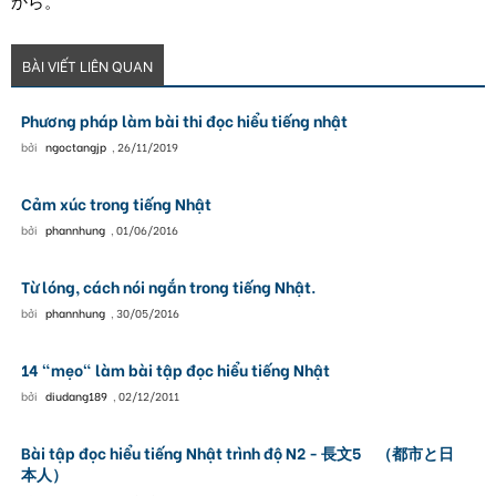
から。
BÀI VIẾT LIÊN QUAN
Phương pháp làm bài thi đọc hiểu tiếng nhật
bởi
ngoctangjp
,
26/11/2019
Cảm xúc trong tiếng Nhật
bởi
phannhung
,
01/06/2016
Từ lóng, cách nói ngắn trong tiếng Nhật.
bởi
phannhung
,
30/05/2016
14 "mẹo" làm bài tập đọc hiểu tiếng Nhật
bởi
diudang189
,
02/12/2011
Bài tập đọc hiểu tiếng Nhật trình độ N2 - 長文5 （都市と日
本人）