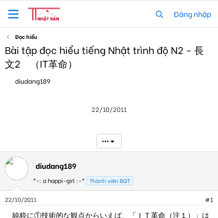
Đăng nhập
Đọc hiểu
Bài tập đọc hiểu tiếng Nhật trình độ N2 - 長
文2 （IT革命）
T
N
diudang189
h
g
r
à
e
y
22/10/2011
a
g
d
ử
s
i
t
•••
a
r
t
diudang189
e
*-: a happi-girl :-*
r
Thành viên BQT
22/10/2011
#1
純粋に①技術的な観点からいえば、「ＩＴ革命（注１）」は