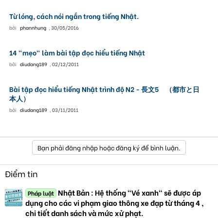
Từ lóng, cách nói ngắn trong tiếng Nhật.
bởi
phannhung
,
30/05/2016
14 "mẹo" làm bài tập đọc hiểu tiếng Nhật
bởi
diudang189
,
02/12/2011
Bài tập đọc hiểu tiếng Nhật trình độ N2 - 長文5 （都市と日
本人）
bởi
diudang189
,
03/11/2011
Bạn phải đăng nhập hoặc đăng ký để bình luận.
Điểm tin
Nhật Bản : Hệ thống "Vé xanh" sẽ được áp
Pháp luật
dụng cho các vi phạm giao thông xe đạp từ tháng 4 ,
chi tiết danh sách và mức xử phạt.