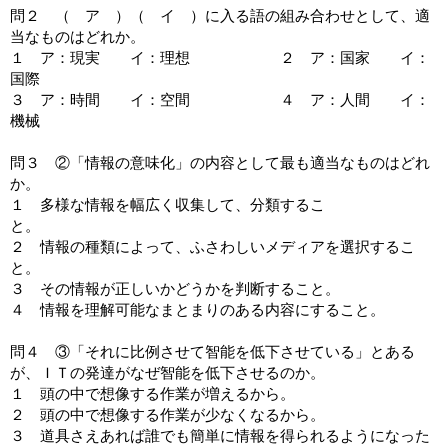
問２ （ ア ）（ イ ）に入る語の組み合わせとして、適
当なものはどれか。
１ ア：現実 イ：理想 ２ ア：国家 イ：
国際
３ ア：時間 イ：空間 ４ ア：人間 イ：
機械
問３ ②「情報の意味化」の内容として最も適当なものはどれ
か。
１ 多様な情報を幅広く収集して、分類するこ
と。
２ 情報の種類によって、ふさわしいメディアを選択するこ
と。
３ その情報が正しいかどうかを判断すること。
４ 情報を理解可能なまとまりのある内容にすること。
問４ ③「それに比例させて智能を低下させている」とある
が、ＩＴの発達がなぜ智能を低下させるのか。
１ 頭の中で想像する作業が増えるから。
２ 頭の中で想像する作業が少なくなるから。
３ 道具さえあれば誰でも簡単に情報を得られるようになった