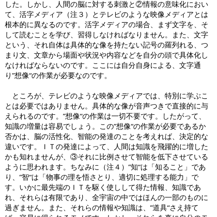
した。しかし、人間の脳に対する刺激と②情報の意味化におい
て、活字メディア（注３）とテレビのような映像メディアとは
根本的に異なるのです。活字メディアの場合、まず文字を、そ
して読むことを学び、習得しなければなりません。また、文字
という、それ自体は具体的な像を持たない記号の羅列れる、つ
まり文、文章から場面や状況や内容などを自分の頭で具体化し
なければならないのです。ここには自分自身による、文字通
り”想像“の作業が必要なのです。
ところが、テレビのような映像メディアでは、特別に学ぶこ
とは必要ではありません。具体的な像が音声つきで直接的に与
えられるのです。”想像“の作業は一切不要です。したがって、
知識の増量は容易でしょう。この”想像“の作業が必要であるか
否かは、脳の活性化、智能の発達のことを考えれば、決定的な
違いです。ＩＴの発達によって、人間は知識を飛躍的に増した
かも知れませんが、③それに比例させて智能を低下させている
ように思われます。ちなみに（注４）”知“は「知ること」であ
り、”智“は「物事の理を悟さとり、適切に処理する能力」で
す。いかに最先端のＩＴを駆く使しして得た情報、知識であ
れ、それらは有限であり、全宇宙の中ではほんの一部のものに
過ぎません。また、それらの情報や知識は、”道具“さえ持て