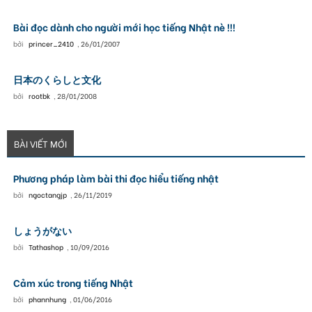
Bài đọc dành cho người mới học tiếng Nhật nè !!!
bởi
princer_2410
,
26/01/2007
日本のくらしと文化
bởi
rootbk
,
28/01/2008
BÀI VIẾT MỚI
Phương pháp làm bài thi đọc hiểu tiếng nhật
bởi
ngoctangjp
,
26/11/2019
しょうがない
bởi
Tathashop
,
10/09/2016
Cảm xúc trong tiếng Nhật
bởi
phannhung
,
01/06/2016