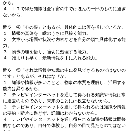
から。
４ ＩＴで得た知識は全宇宙の中ではほんの一部のものに過ぎ
ないから。
問５ ④「心の眼」とあるが、具体的には何を指しているか。
１ 情報の真偽を一瞬のうちに見抜く能力。
２ 文章から場面や状況や内容などを自分の頭で具体化する能
力。
３ 物事の理を悟り、適切に処理する能力。
４ 誰よりも早く、最新情報を手に入れる能力。
問６ ⑤「それは情報や知識の中に発見できるものではないの
です」とあるが、それはなぜか。
１ 知識や情報が多いことと、物事の本質を理解し、活用する
能力は異なるから。
２ テレビやインターネットを通して得られる知識や情報は常
に過去のものであり、未来のことには役立たないから。
３ テレビやインターネットを通して得られるのは知識や情報
の要約・断片に過ぎず、詳細はわからないから。
４ テレビやインターネットを通し得られる知識や情報は間接
的なものであり、自分で体験し、自分の目で見たものではない