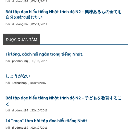
bởi
diudang189
,
03/11/2011
Bài tập đọc hiểu tiếng Nhật trình độ N2 - 興味あるもの全てを
自分の体で感じたい
bởi
diudang189
,
02/11/2011
ĐƯỢC QUAN TÂM
Từ lóng, cách nói ngắn trong tiếng Nhật.
bởi
phannhung
,
30/05/2016
しょうがない
bởi
Tathashop
,
10/09/2016
Bài tập đọc hiểu tiếng Nhật trình độ N2 - 子どもを教育するこ
と
bởi
diudang189
,
22/10/2011
14 "mẹo" làm bài tập đọc hiểu tiếng Nhật
bởi
diudang189
,
02/12/2011