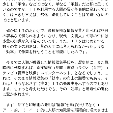
少しも「革命」などではなく、単なる「革新」だと私は思って
いるのですが、ＩＴを利用する人間の質が革命的に変わってい
く、はっきり言えば、劣化、退化していくことは間違いないの
ではと思います。
確かにＩＴのおかげで、多種多様な情報が昔と比べれば格段
の容易さで得られるようになり、現代「文明人」の頭の中には
多量の知識が入り込んでいます。また、ＩＴをはじめとする
数々の文明の利器は、昔の人間には考えられなかったような
「効率」で作業を行なうことを可能にしたのです。
今までに人類が獲得した情報収集手段を、歴史的に、また概
略的に列挙すれば、直接観察→見聞→書籍→ラジオ（音声）→
テレビ（音声と映像）→インターネット、となるでしょう。こ
れは、そのまま情報収集の「効率」の向上の順番でもあり、そ
れはとりもなおさず（注２）ＩＴの発展史を示すものでもあり
ます。ちょっと考えただけでも、その「効率」と迅速性の進化
に驚かされます。
まず、活字と印刷術の発明は”情報“を量ばかりでなく（
ア ）的、（ イ ）的に人類の知識量を飛躍的に増大させま