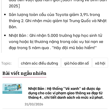
2025]
Sản lượng toàn cầu của Toyota giảm 3,9% trong
tháng 2. Ghi nhận mức giảm tại Trung Quốc và Nhật
Bản.
Nhật Bản : Ghi nhận 5.000 trường hợp học sinh tử
vong hoặc bị thương nặng trong các vụ tai nạn xe
đạp trong 5 năm qua . "Hãy đội mũ bảo hiểm!"
T
Topic:
chăm sóc điều dưỡng
già hóa dân số
xã hội
ừ
k
Bài viết ngẫu nhiên
h
ó
a
Nhật Bản : Hệ thống "Vé xanh" sẽ được áp
dụng cho các vi phạm giao thông xe đạp từ
tháng 4 , chi tiết danh sách và mức xử phạt.
31/03/2026