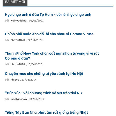
BÀI VIẾT MỚI
Học chụp ảnh ở đâu Tp Hcm - có nên học chụp ảnh
bởi
Nui Wedding
,
06/01/2021
Chính phủ nước Anh đổ lỗi cho nhau vì Corona Viruss
bởi
hhtran1828
,
22/04/2020
Thành Phố New York chôn cất nạn nhân tử vong vì vi rút
Corona ở đâu?
bởi
hhtran1828
,
10/04/2020
Chuyên mục cho những ai yêu sách tại Hà Nội
bởi
nhjp91
,
23/08/2017
"Bức xúc" với chương trình về VN trên tivi NB
bởi
lonelyinsnow
,
02/03/2017
Tiếng Tây Ban Nha phát âm rất giống tiếng Nhật