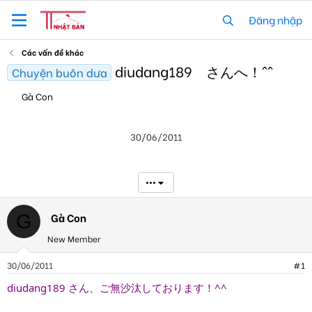
Đăng nhập
Các vấn đề khác
diudang189 さんへ！^^
Chuyện buôn dưa
T
N
Gà Con
h
g
r
à
e
y
30/06/2011
a
g
d
ử
s
i
t
•••
a
r
t
Gà Con
G
e
New Member
r
30/06/2011
#1
diudang189 さん、ご無沙汰しております！^^