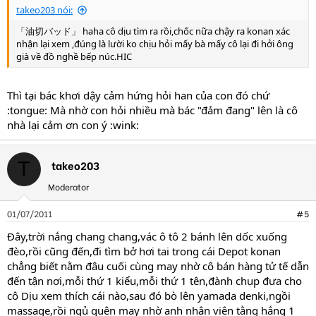
takeo203 nói:
「油切バッド」 haha cô dịu tìm ra rồi,chốc nữa chậy ra konan xác
nhận lại xem ,đúng là lười ko chịu hỏi mấy bà mấy cô lại đi hởi ông
già về đồ nghề bếp núc.HIC
Thì tại bác khơi dậy cảm hứng hỏi han của con đó chứ
:tongue: Mà nhờ con hỏi nhiều mà bác "đảm đang" lên là cô
nhà lại cảm ơn con ý :wink:
takeo203
T
Moderator
01/07/2011
#5
Đây,trời nắng chang chang,vác ô tô 2 bánh lên dốc xuống
đèo,rồi cũng đến,đi tìm bở hơi tai trong cái Depot konan
chẳng biết nằm đâu cuối cùng may nhờ cô bán hàng tử tế dẫn
đến tận nơi,mỗi thứ 1 kiểu,mỗi thứ 1 tên,đành chụp đưa cho
cô Dịu xem thích cái nào,sau đó bò lên yamada denki,ngồi
massage,rồi ngủ quên may nhờ anh nhân viên tằng hắng 1