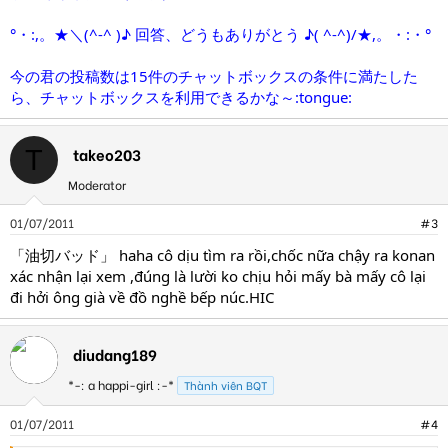
°・:,。★＼(^-^ )♪ 回答、どうもありがとう ♪( ^-^)/★,。・:・°
「油切バ
＞＞ あなたが聞きたかったのは、もしかして
ッド」
今の君の投稿数は15件のチャットボックスの条件に満たした
の事でした？^^
ら、チャットボックスを利用できるかな～:tongue:
takeo203
T
Moderator
01/07/2011
#3
「油切バッド」 haha cô dịu tìm ra rồi,chốc nữa chậy ra konan
xác nhận lại xem ,đúng là lười ko chịu hỏi mấy bà mấy cô lại
đi hởi ông già về đồ nghề bếp núc.HIC
diudang189
*-: a happi-girl :-*
Thành viên BQT
01/07/2011
#4