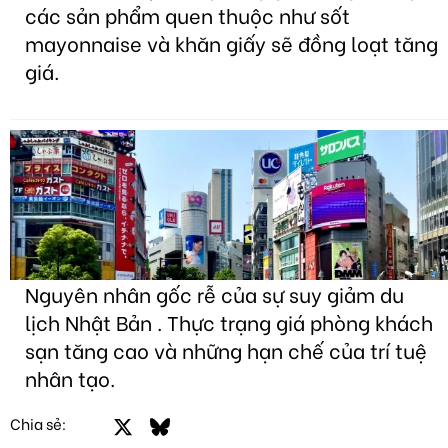
các sản phẩm quen thuộc như sốt
mayonnaise và khăn giấy sẽ đồng loạt tăng
giá.
Nguyên nhân gốc rễ của sự suy giảm du
lịch Nhật Bản . Thực trạng giá phòng khách
sạn tăng cao và những hạn chế của trí tuệ
nhân tạo.
Facebook
X
Bluesky
LinkedIn
Email
Link
Chia sẻ: