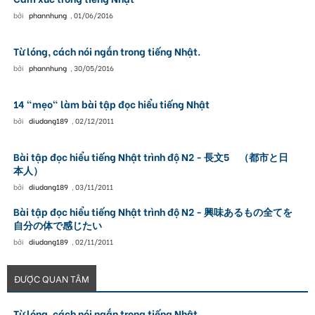
bởi
phannhung
,
01/06/2016
Từ lóng, cách nói ngắn trong tiếng Nhật.
bởi
phannhung
,
30/05/2016
14 "mẹo" làm bài tập đọc hiểu tiếng Nhật
bởi
diudang189
,
02/12/2011
Bài tập đọc hiểu tiếng Nhật trình độ N2 - 長文5 （都市と日
本人）
bởi
diudang189
,
03/11/2011
Bài tập đọc hiểu tiếng Nhật trình độ N2 - 興味あるもの全てを
自分の体で感じたい
bởi
diudang189
,
02/11/2011
ĐƯỢC QUAN TÂM
Từ lóng, cách nói ngắn trong tiếng Nhật.