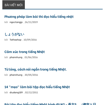
BÀI VIẾT MỚI
Phương pháp làm bài thi đọc hiểu tiếng nhật
bởi
ngoctangjp
,
26/11/2019
しょうがない
bởi
Tathashop
,
10/09/2016
Cảm xúc trong tiếng Nhật
bởi
phannhung
,
01/06/2016
Từ lóng, cách nói ngắn trong tiếng Nhật.
bởi
phannhung
,
30/05/2016
14 "mẹo" làm bài tập đọc hiểu tiếng Nhật
bởi
diudang189
,
02/12/2011
Bài tập đọc hiểu tiếng Nhật trình độ N2 - 長文5 （都市と日