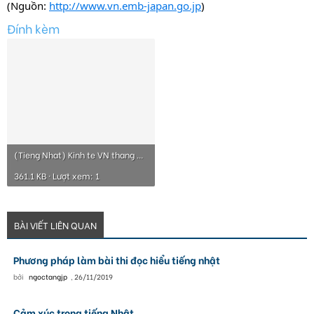
(Nguồn:
http://www.vn.emb-japan.go.jp
)
Đính kèm
(Tieng Nhat) Kinh te VN thang 07.2010.pdf
361.1 KB · Lượt xem: 1
BÀI VIẾT LIÊN QUAN
Phương pháp làm bài thi đọc hiểu tiếng nhật
bởi
ngoctangjp
,
26/11/2019
Cảm xúc trong tiếng Nhật