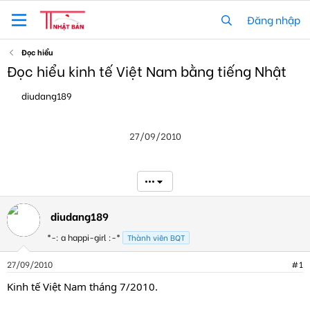
Đăng nhập
Đọc hiểu
Đọc hiểu kinh tế Việt Nam bằng tiếng Nhật
T
N
diudang189
h
g
r
à
e
y
27/09/2010
a
g
d
ử
s
i
t
•••
a
r
t
diudang189
e
*-: a happi-girl :-*
r
Thành viên BQT
27/09/2010
#1
Kinh tế Việt Nam tháng 7/2010.