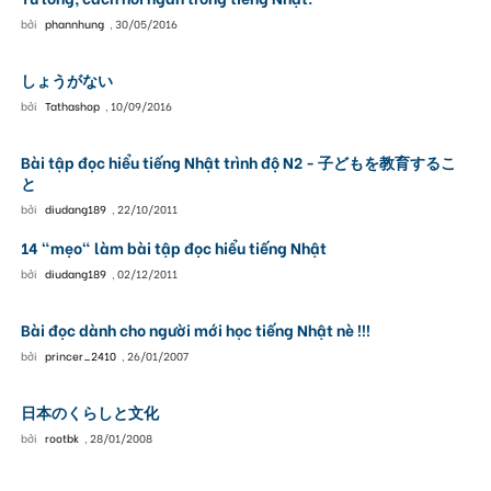
bởi
phannhung
,
30/05/2016
しょうがない
bởi
Tathashop
,
10/09/2016
Bài tập đọc hiểu tiếng Nhật trình độ N2 - 子どもを教育するこ
と
bởi
diudang189
,
22/10/2011
14 "mẹo" làm bài tập đọc hiểu tiếng Nhật
bởi
diudang189
,
02/12/2011
Bài đọc dành cho người mới học tiếng Nhật nè !!!
bởi
princer_2410
,
26/01/2007
日本のくらしと文化
bởi
rootbk
,
28/01/2008