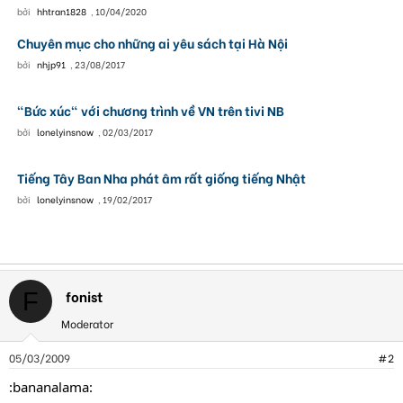
bởi
hhtran1828
,
10/04/2020
Chuyên mục cho những ai yêu sách tại Hà Nội
bởi
nhjp91
,
23/08/2017
"Bức xúc" với chương trình về VN trên tivi NB
bởi
lonelyinsnow
,
02/03/2017
Tiếng Tây Ban Nha phát âm rất giống tiếng Nhật
bởi
lonelyinsnow
,
19/02/2017
fonist
F
Moderator
05/03/2009
#2
:bananalama: