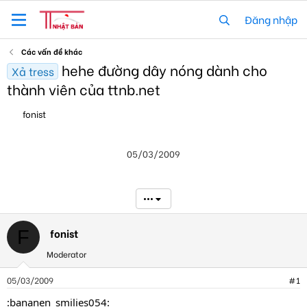
Đăng nhập
Các vấn đề khác
hehe đường dây nóng dành cho
Xả tress
thành viên của ttnb.net
T
N
fonist
h
g
r
à
e
y
05/03/2009
a
g
d
ử
s
i
t
•••
a
r
t
fonist
F
e
Moderator
r
05/03/2009
#1
:bananen_smilies054: