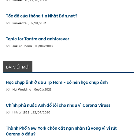
Tốc độ của thông tin Nhật Bản.net?
bởi
kamikaze
,
09/01/2011
Topic for Tantro and anhforever
bởi
sakura_hana
,
08/04/2008
BÀI VIẾT MỚI
Học chụp ảnh ở đâu Tp Hcm - có nên học chụp ảnh
bởi
Nui Wedding
,
06/01/2021
Chính phủ nước Anh đổ lỗi cho nhau vì Corona Viruss
bởi
hhtran1828
,
22/04/2020
Thành Phố New York chôn cất nạn nhân tử vong vì vi rút
Corona ở đâu?