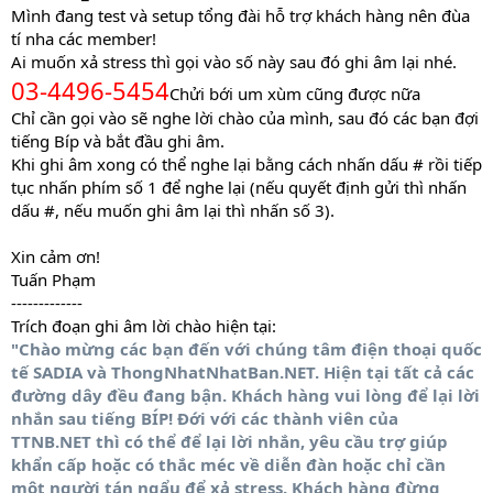
Mình đang test và setup tổng đài hỗ trợ khách hàng nên đùa
tí nha các member!
Ai muốn xả stress thì gọi vào số này sau đó ghi âm lại nhé.
03-4496-5454
Chửi bới um xùm cũng được nữa
Chỉ cần gọi vào sẽ nghe lời chào của mình, sau đó các bạn đợi
tiếng Bíp và bắt đầu ghi âm.
Khi ghi âm xong có thể nghe lại bằng cách nhấn dấu # rồi tiếp
tục nhấn phím số 1 để nghe lại (nếu quyết định gửi thì nhấn
dấu #, nếu muốn ghi âm lại thì nhấn số 3).
Xin cảm ơn!
Tuấn Phạm
-------------
Trích đoạn ghi âm lời chào hiện tại:
"Chào mừng các bạn đến với chúng tâm điện thoại quốc
tế SADIA và ThongNhatNhatBan.NET. Hiện tại tất cả các
đường dây đều đang bận. Khách hàng vui lòng để lại lời
nhắn sau tiếng BÍP! Đới với các thành viên của
TTNB.NET thì có thể để lại lời nhắn, yêu cầu trợ giúp
khẩn cấp hoặc có thắc méc về diễn đàn hoặc chỉ cần
một người tán ngẩu để xả stress. Khách hàng đừng