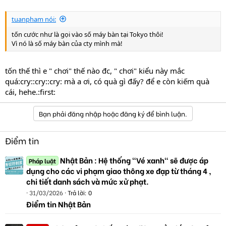
tuanpham nói:
tốn cước như là gọi vào số máy bàn tại Tokyo thôi!
Vì nó là số máy bàn của cty mình mà!
tốn thế thì e " chơi" thế nào đc, " chơi" kiểu này mắc
quá:cry::cry::cry: mà a ơi, có quà gì đấy? để e còn kiếm quà
cái, hehe.:first:
Bạn phải đăng nhập hoặc đăng ký để bình luận.
Điểm tin
Nhật Bản : Hệ thống "Vé xanh" sẽ được áp
Pháp luật
dụng cho các vi phạm giao thông xe đạp từ tháng 4 ,
chi tiết danh sách và mức xử phạt.
31/03/2026
Trả lời: 0
Điểm tin Nhật Bản