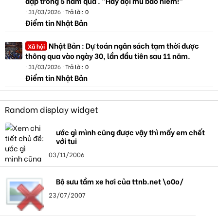
đạp trong 5 năm qua . "Hãy đội mũ bảo hiểm!"
31/03/2026
Trả lời: 0
Điểm tin Nhật Bản
Nhật Bản : Dự toán ngân sách tạm thời được
Xã hội
thông qua vào ngày 30, lần đầu tiên sau 11 năm.
31/03/2026
Trả lời: 0
Điểm tin Nhật Bản
Random display widget
ước gì mình cũng được vậy thì mấy em chết
với tui
03/11/2006
Bộ sưu tầm xe hơi của ttnb.net \o0o/
23/07/2007