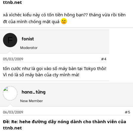
ttnb.net
xả xìchéc kiểu này có tốn tiền hông bạn?? tháng vừa rồi tiền
đt của mình chóng mặt quá
fonist
F
Moderator
05/03/2009
#4
tốn cước như là gọi vào số máy bàn tại Tokyo thôi!
Vì nó là số máy bàn của cty mình mà!
hana_tửng
New Member
06/03/2009
#5
Ðề: Re: hehe đường dây nóng dành cho thành viên của
ttnb.net