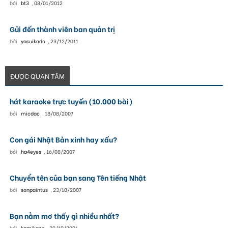
bởi
bt3
,
08/01/2012
Gửi đến thành viên ban quản trị
bởi
yasuikado
,
23/12/2011
ĐƯỢC QUAN TÂM
hát karaoke trực tuyến (10.000 bài)
bởi
micdac
,
18/08/2007
Con gái Nhật Bản xinh hay xấu?
bởi
ha4eyes
,
16/08/2007
Chuyển tên của bạn sang Tên tiếng Nhật
bởi
sonpaintus
,
23/10/2007
Bạn nằm mơ thấy gì nhiều nhất?
bởi
kamikaze
,
29/10/2006