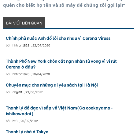
quên cho biết họ tên và số máy để chúng tôi gọi lại!"
BÀI VIẾT LIÊN QUAN
Chính phủ nước Anh đổ lỗi cho nhau vì Corona Viruss
bởi
hhtran1828
,
22/04/2020
Thành Phố New York chôn cất nạn nhân tử vong vì vi rút
Corona ở đâu?
bởi
hhtran1828
,
10/04/2020
Chuyên mục cho những ai yêu sách tại Hà Nội
bởi
nhjp91
,
23/08/2017
Thanh lý đồ đạc vì sắp về Việt Nam(Ga oookayama-
ishikawadai)
bởi
bt3
,
20/02/2012
Thanh lý nhà ở Tokyo