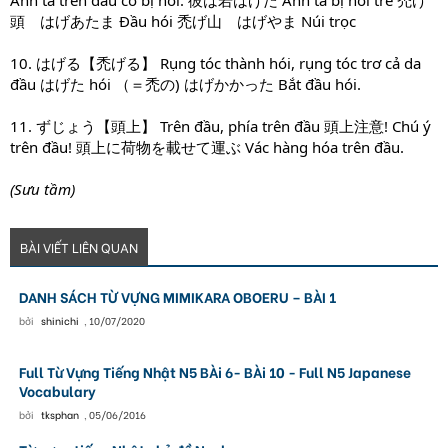
Anh ta trên đầu có bị hói. 彼は若はげだ Anh ta bị hói trẻ 禿げ
頭 はげあたま Đầu hói 禿げ山 はげやま Núi trọc
10. はげる【禿げる】 Rụng tóc thành hói, rụng tóc trơ cả da
đầu はげた hói （＝禿の) はげかかった Bắt đầu hói.
11. ずじょう【頭上】 Trên đầu, phía trên đầu 頭上注意! Chú ý
trên đầu! 頭上に荷物を載せて運ぶ Vác hàng hóa trên đầu.
(Sưu tầm)
BÀI VIẾT LIÊN QUAN
DANH SÁCH TỪ VỰNG MIMIKARA OBOERU – BÀI 1
bởi
shinichi
,
10/07/2020
Full Từ Vựng Tiếng Nhật N5 BÀi 6- BÀi 10 - Full N5 Japanese
Vocabulary
bởi
tksphan
,
05/06/2016