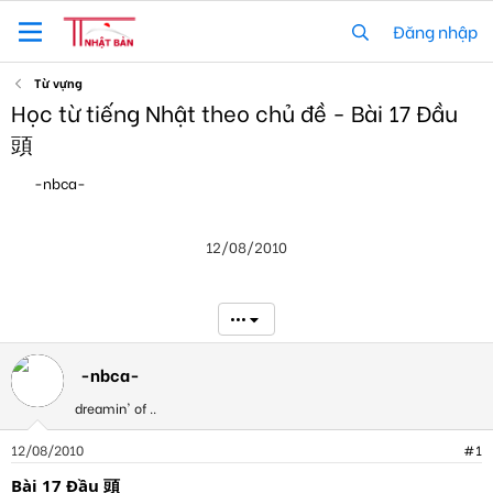
Đăng nhập
Từ vựng
Học từ tiếng Nhật theo chủ đề - Bài 17 Đầu
頭
T
N
-nbca-
h
g
r
à
e
y
12/08/2010
a
g
d
ử
s
i
t
•••
a
r
t
-nbca-
e
dreamin' of ..
r
12/08/2010
#1
Bài 17 Đầu 頭