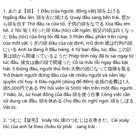
1. あたま【頭】 1 Đầu (của người, động vật) 頭を上げる
Ngẩng đầu lên. 頭を左に傾ける Quay đầu sang bên trái. 窓か
ら頭を出す Thò đầu ra cửa sổ. 子供の頭をなでる Xoa đầu em
bé. 2 Tóc 短く刈った頭 Đầu (tóc) cắt ngắn. 祖父の頭は白くなっ
た Đầu (tóc) của ông tôi đã bạc 3 Phần đầu, phần trên cùng
của một vật くぎの頭 Đầu của cái đinh, mũ đinh 彼は行列の頭
にいる Anh ta đang ở đầu hàng. 4 Từ ban đầu, lúc đầu この計
算は頭から間違っているようだ Phép tính này đã bị sai ngay từ
lúc đầu. 彼女は曲の頭で間違った Cô ta mắc lỗi ngay đầu bài
hát. 5 Đứng đầu, người thủ lĩnh 大勢の頭になって指揮を取る
Trở thành người đứng đầu của rất nhiều người và nắm lấy
quyền chỉ huy. 6 Đầu người (dùng để đếm) 会員の会費は1人
頭5,000円である Phí hội viên là 5000 Yên trên một đầu người.
7 Não, óc, sự hoạt động của đầu 頭を使う仕事 Công việc cần
sử dụng cái đầu. 頭を休める Cho đầu óc nghỉ ngơi. 頭をしぼる
Vắt óc.
2. つむじ【旋毛】 Xoáy tóc 彼のつむじは左巻きだ。Cái xoáy
tóc của anh ta theo chiều từ phải sang trái .