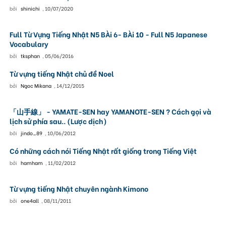
bởi
shinichi
,
10/07/2020
Full Từ Vựng Tiếng Nhật N5 BÀi 6- BÀi 10 - Full N5 Japanese
Vocabulary
bởi
tksphan
,
05/06/2016
Từ vựng tiếng Nhật chủ đề Noel
bởi
Ngoc Mikana
,
14/12/2015
「山手線」 - YAMATE-SEN hay YAMANOTE-SEN ? Cách gọi và
lịch sử phía sau.. (Lược dịch)
bởi
jindo_89
,
10/06/2012
Có những cách nói Tiếng Nhật rất giống trong Tiếng Việt
bởi
hamham
,
11/02/2012
Từ vựng tiếng Nhật chuyên ngành Kimono
bởi
one4all
,
08/11/2011