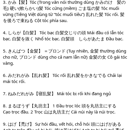
3. かみ【髪】Tóc (Trong văn nói thường dùng かみのけ 髪の
毛) 硬い(軟らかい)髪 Tóc cứng (mềm) ごま塩の髪 Tóc muối
vừng (Tiêng Việt dùng từ “tóc muối tiêu”) 乱れた髪 Tóc rối. 髪
を後ろで束ねる Cột tóc phía sau.
4. しらが【白髪】 Tóc bạc 白髪交じりの頭 Mái đầu có lẫn tóc
bạc. 白髪を抜く Nhổ tóc bạc. 白髪頭 しらがあたま Đầu bạc.
5. きんぱつ【金髪】 ＝ブロンド (Tuy nhiên, 金髪 thường dùng
cho nữ, ブロンド dùng cho cả nam lẫn nữ) 金髪の女 Cô gái tóc
vàng.
6. みだれがみ【乱れ髪】 Tóc rối 乱れ髪をかきなでる Chải lại
mái tóc rối.
7. ねみだれがみ【寝乱髪】 Mái tóc bị rối khi đang ngủ
8. まるぼうず【丸坊主】 1 Đầu trọc lóc 頭を丸坊主にする
Cạo trọc đầu. 2 Trọc 山は丸坊主だ Cái núi này là núi trọc.
9. はげ【禿げ】 Sự hói đầu, vết hói, chỗ hói 頭にはげがある