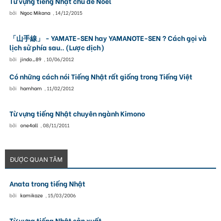
Từ vựng tiếng Nhật chủ đề Noel
bởi
Ngoc Mikana
,
14/12/2015
「山手線」 - YAMATE-SEN hay YAMANOTE-SEN ? Cách gọi và
lịch sử phía sau.. (Lược dịch)
bởi
jindo_89
,
10/06/2012
Có những cách nói Tiếng Nhật rất giống trong Tiếng Việt
bởi
hamham
,
11/02/2012
Từ vựng tiếng Nhật chuyên ngành Kimono
bởi
one4all
,
08/11/2011
ĐƯỢC QUAN TÂM
Anata trong tiếng Nhật
bởi
kamikaze
,
15/03/2006
Từ vựng tiếng Nhật sản xuất