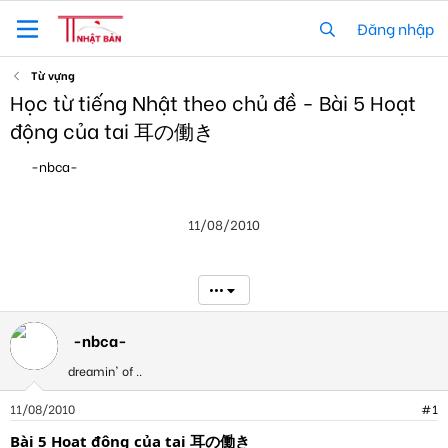
Đăng nhập
Từ vựng
Học từ tiếng Nhật theo chủ đề - Bài 5 Hoạt
động của tai 耳の働き
T
N
-nbca-
h
g
r
à
e
y
11/08/2010
a
g
d
ử
s
i
t
•••
a
r
t
-nbca-
e
dreamin' of ..
r
11/08/2010
#1
Bài 5 Hoạt động của tai 耳の働き