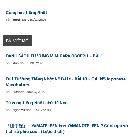
Cùng học tiếng Nhật!
bởi
kamikaze
,
16/11/2005
BÀI VIẾT MỚI
DANH SÁCH TỪ VỰNG MIMIKARA OBOERU – BÀI 1
bởi
shinichi
,
10/07/2020
Full Từ Vựng Tiếng Nhật N5 BÀi 6- BÀi 10 - Full N5 Japanese
Vocabulary
bởi
tksphan
,
05/06/2016
Từ vựng tiếng Nhật chủ đề Noel
bởi
Ngoc Mikana
,
14/12/2015
「山手線」 - YAMATE-SEN hay YAMANOTE-SEN ? Cách gọi và
lịch sử phía sau.. (Lược dịch)