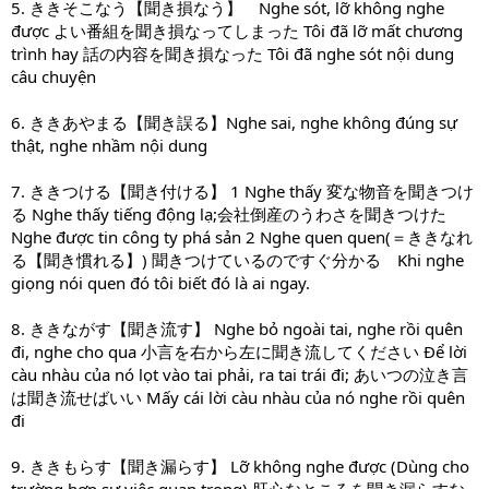
5. ききそこなう【聞き損なう】 Nghe sót, lỡ không nghe
được よい番組を聞き損なってしまった Tôi đã lỡ mất chương
trình hay 話の内容を聞き損なった Tôi đã nghe sót nội dung
câu chuyện
6. ききあやまる【聞き誤る】Nghe sai, nghe không đúng sự
thật, nghe nhầm nội dung
7. ききつける【聞き付ける】 1 Nghe thấy 変な物音を聞きつけ
る Nghe thấy tiếng động lạ;会社倒産のうわさを聞きつけた
Nghe được tin công ty phá sản 2 Nghe quen quen(＝ききなれ
る【聞き慣れる】) 聞きつけているのですぐ分かる Khi nghe
giọng nói quen đó tôi biết đó là ai ngay.
8. ききながす【聞き流す】 Nghe bỏ ngoài tai, nghe rồi quên
đi, nghe cho qua 小言を右から左に聞き流してください Để lời
càu nhàu của nó lọt vào tai phải, ra tai trái đi; あいつの泣き言
は聞き流せばいい Mấy cái lời càu nhàu của nó nghe rồi quên
đi
9. ききもらす【聞き漏らす】 Lỡ không nghe được (Dùng cho