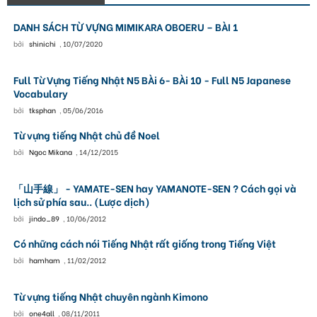
DANH SÁCH TỪ VỰNG MIMIKARA OBOERU – BÀI 1
bởi
shinichi
,
10/07/2020
Full Từ Vựng Tiếng Nhật N5 BÀi 6- BÀi 10 - Full N5 Japanese
Vocabulary
bởi
tksphan
,
05/06/2016
Từ vựng tiếng Nhật chủ đề Noel
bởi
Ngoc Mikana
,
14/12/2015
「山手線」 - YAMATE-SEN hay YAMANOTE-SEN ? Cách gọi và
lịch sử phía sau.. (Lược dịch)
bởi
jindo_89
,
10/06/2012
Có những cách nói Tiếng Nhật rất giống trong Tiếng Việt
bởi
hamham
,
11/02/2012
Từ vựng tiếng Nhật chuyên ngành Kimono
bởi
one4all
,
08/11/2011