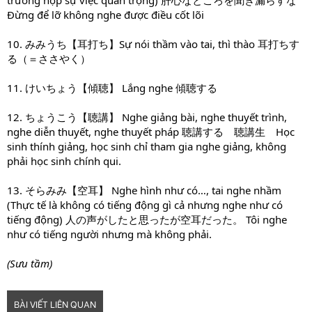
trường hợp sự việc quan trọng) 肝心なところを聞き漏らすな
Đừng để lỡ không nghe được điều cốt lõi
10. みみうち【耳打ち】Sự nói thầm vào tai, thì thào 耳打ちす
る（＝ささやく）
11. けいちょう【傾聴】 Lắng nghe 傾聴する
12. ちょうこう【聴講】 Nghe giảng bài, nghe thuyết trình,
nghe diễn thuyết, nghe thuyết pháp 聴講する 聴講生 Học
sinh thính giảng, học sinh chỉ tham gia nghe giảng, không
phải học sinh chính qui.
13. そらみみ【空耳】 Nghe hình như có…, tai nghe nhầm
(Thực tế là không có tiếng động gì cả nhưng nghe như có
tiếng động) 人の声がしたと思ったが空耳だった。 Tôi nghe
như có tiếng người nhưng mà không phải.
(Sưu tầm)
BÀI VIẾT LIÊN QUAN