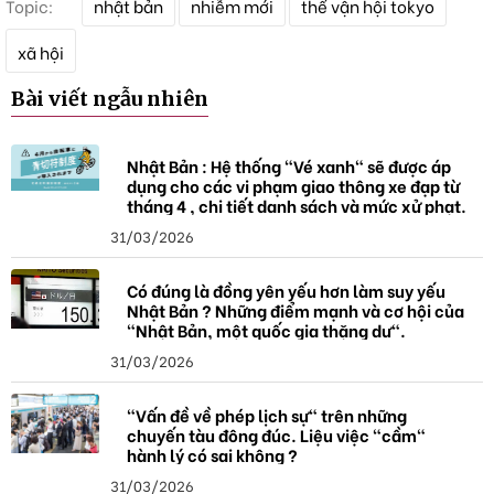
Topic:
nhật bản
nhiễm mới
thế vận hội tokyo
ừ
k
xã hội
h
ó
Bài viết ngẫu nhiên
a
Nhật Bản : Hệ thống "Vé xanh" sẽ được áp
dụng cho các vi phạm giao thông xe đạp từ
tháng 4 , chi tiết danh sách và mức xử phạt.
31/03/2026
Có đúng là đồng yên yếu hơn làm suy yếu
Nhật Bản ? Những điểm mạnh và cơ hội của
"Nhật Bản, một quốc gia thặng dư".
31/03/2026
"Vấn đề về phép lịch sự" trên những
chuyến tàu đông đúc. Liệu việc "cầm"
hành lý có sai không ?
31/03/2026