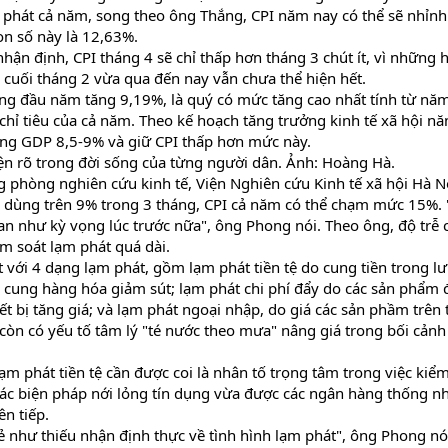
m phát cả năm, song theo ông Thắng, CPI năm nay có thể sẽ nhỉn
n số này là 12,63%.
hận định, CPI tháng 4 sẽ chỉ thấp hơn tháng 3 chút ít, vì những 
 cuối tháng 2 vừa qua đến nay vẫn chưa thể hiện hết.
háng đầu năm tăng 9,19%, là quý có mức tăng cao nhất tính từ nă
a chỉ tiêu của cả năm. Theo kế hoạch tăng trưởng kinh tế xã hội n
ăng GDP 8,5-9% và giữ CPI thấp hơn mức này.
ện rõ trong đời sống của từng người dân. Ảnh: Hoàng Hà.
phòng nghiên cứu kinh tế, Viện Nghiên cứu Kinh tế xã hội Hà N
êu dùng trên 9% trong 3 tháng, CPI cả năm có thể chạm mức 15%. 
an như kỳ vọng lúc trước nữa", ông Phong nói. Theo ông, độ trễ 
ểm soát lạm phát quá dài.
 với 4 dạng lạm phát, gồm lạm phát tiền tệ do cung tiền trong l
o cung hàng hóa giảm sút; lạm phát chi phí đẩy do các sản phẩm 
ết bị tăng giá; và lạm phát ngoại nhập, do giá các sản phầm trên 
, còn có yếu tố tâm lý "té nước theo mưa" nâng giá trong bối cản
 phát tiền tệ cần được coi là nhân tố trọng tâm trong việc kiểm
các biện pháp nới lỏng tín dụng vừa được các ngân hàng thống nh
ên tiếp.
vẻ như thiếu nhận định thực về tình hình lạm phát", ông Phong nó