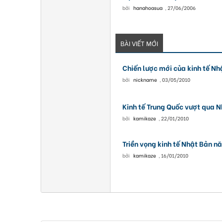
bởi
hanahoasua
,
27/06/2006
BÀI VIẾT MỚI
Chiến lược mới của kinh tế Nh
bởi
nickname
,
03/05/2010
Kinh tế Trung Quốc vượt qua 
bởi
kamikaze
,
22/01/2010
Triền vọng kinh tế Nhật Bản 
bởi
kamikaze
,
16/01/2010