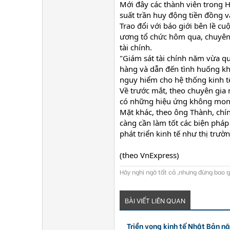
Mới đây các thành viên trong 
suất trần huy động tiền đồng v
Trao đổi với báo giới bên lề c
ương tổ chức hôm qua, chuyên 
tài chính.
"Giám sát tài chính năm vừa qu
hàng và dẫn đến tình huống kh
nguy hiểm cho hệ thống kinh t
Về trước mắt, theo chuyên gia 
có những hiệu ứng không mong 
Mặt khác, theo ông Thành, chính
càng cần làm tốt các biện pháp
phát triển kinh tế như thị trườn
(theo VnExpress)
Hãy nghi ngờ tất cả ,nhưng đừng bao gi
BÀI VIẾT LIÊN QUAN
Triền vọng kinh tế Nhật Bản 