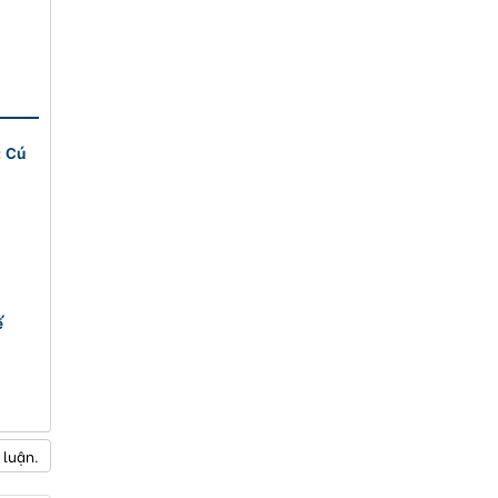
: Cú
ế
 luận.