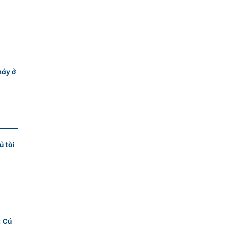
máy ở
ủ tài
: Cú