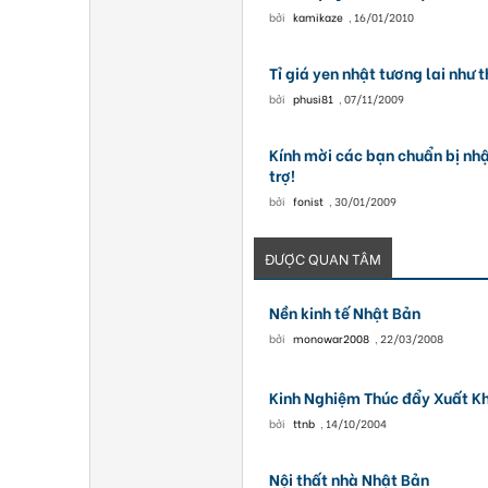
bởi
kamikaze
,
16/01/2010
Tỉ giá yen nhật tương lai như 
bởi
phusi81
,
07/11/2009
Kính mời các bạn chuẩn bị nhậ
trợ!
bởi
fonist
,
30/01/2009
ĐƯỢC QUAN TÂM
Nền kinh tế Nhật Bản
bởi
monowar2008
,
22/03/2008
Kinh Nghiệm Thúc đẩy Xuất K
bởi
ttnb
,
14/10/2004
Nội thất nhà Nhật Bản