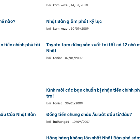
bởi
kamikaze
,
14/01/2010
thế nào?
Nhật Bản giảm phát kỷ lục
bởi
kamikaze
,
30/09/2009
n tiền chính phủ tài
Toyota tạm dừng sản xuất tại tất cả 12 nhà 
Nhật
bởi
fonist
,
07/01/2009
Kính mời các bạn chuẩn bị nhận tiền chính ph
trợ!
bởi
fonist
,
30/01/2009
hẩu Của Nhật Bản
Đồng tiền chung châu Âu bắt đầu từ đâu?
bởi
buihang64
,
10/09/2007
Hãng hàng không lớn nhất Nhật Bản phá sản