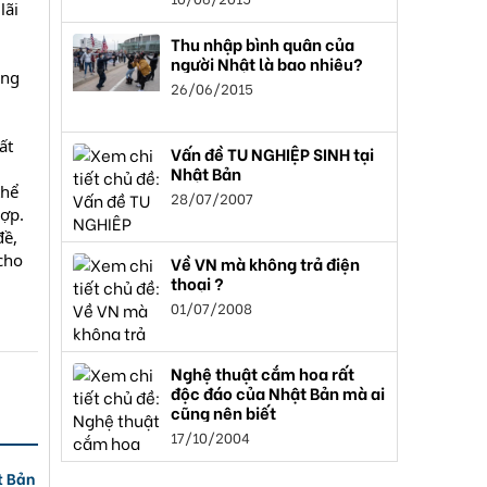
lãi
Thu nhập bình quân của
người Nhật là bao nhiêu?
ống
26/06/2015
ất
Vấn đề TU NGHIỆP SINH tại
Nhật Bản
thể
28/07/2007
hợp.
đề,
 cho
Về VN mà không trả điện
thoại ?
01/07/2008
Nghệ thuật cắm hoa rất
độc đáo của Nhật Bản mà ai
cũng nên biết
17/10/2004
t Bản