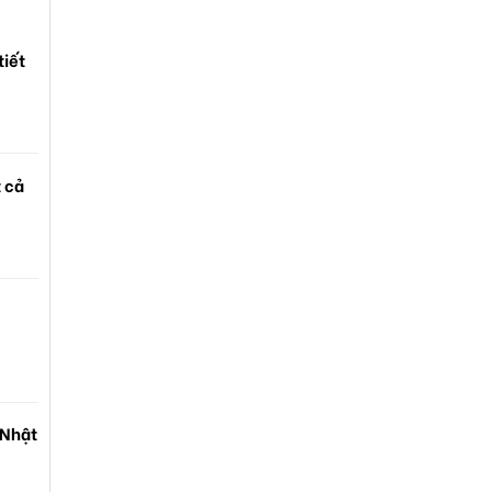
tiết
t cả
 Nhật