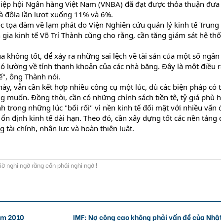
Hiệp hội Ngân hàng Việt Nam (VNBA) đã đạt được thỏa thuận đưa 
à đôla lần lượt xuống 11% và 6%.
uộc tọa đàm về lạm phát do Viện Nghiên cứu quản lý kinh tế Trung
gia kinh tế Võ Trí Thành cũng cho rằng, cần tăng giám sát hệ th
a không tốt, để xảy ra những sai lệch về tài sản của một số ngân
ó lường về tính thanh khoản của các nhà băng. Đây là một điều r
ế", ông Thành nói.
này, vẫn cần kết hợp nhiều công cụ một lúc, dù các biện pháp có 
muốn. Đồng thời, cần có những chính sách tiền tệ, tỷ giá phù 
 trong những lúc "bối rối" vì nền kinh tế đối mặt với nhiều vấn 
 ổn định kinh tế dài hạn. Theo đó, cần xây dựng tốt các nền tảng
g tài chính, nhân lực và hoàn thiện luật.
ờ nghi ngờ rằng cần phải nghi ngờ !
năm 2010
IMF: Nợ công cao không phải vấn đề của Nhậ