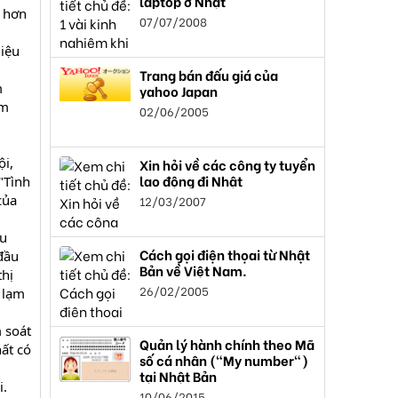
laptop ở Nhật
h hơn
07/07/2008
hiệu
Trang bán đấu giá của
m
yahoo Japan
ăm
02/06/2005
ội,
Xin hỏi về các công ty tuyển
lao động đi Nhật
"Tình
của
12/03/2007
ưu
Cách gọi điện thọai từ Nhật
đầu
Bản về Việt Nam.
thị
26/02/2005
h lạm
 soát
Quản lý hành chính theo Mã
ất có
số cá nhân ("My number")
tại Nhật Bản
i.
10/06/2015