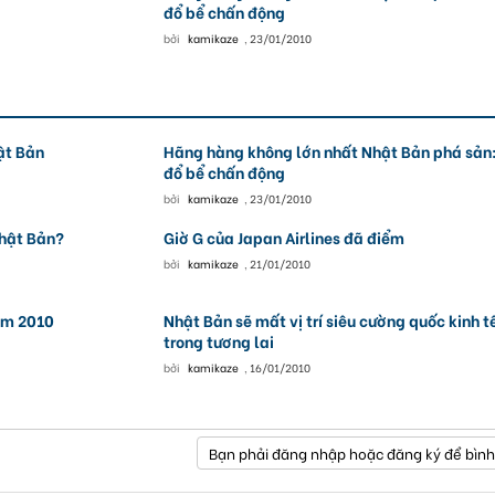
đổ bể chấn động
bởi
kamikaze
,
23/01/2010
ật Bản
Hãng hàng không lớn nhất Nhật Bản phá sản
đổ bể chấn động
bởi
kamikaze
,
23/01/2010
Nhật Bản?
Giờ G của Japan Airlines đã điểm
bởi
kamikaze
,
21/01/2010
năm 2010
Nhật Bản sẽ mất vị trí siêu cường quốc kinh t
trong tương lai
bởi
kamikaze
,
16/01/2010
Bạn phải đăng nhập hoặc đăng ký để bình