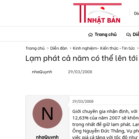
06
Trang chủ
Di
Trang chủ
Diễn đàn
Kinh nghiệm- Kiến thức -Tin tức
Lạm phát cả năm có thể lên tớ
T
N
nhaQuynh
29/03/2008
h
g
r
à
e
y
a
g
d
ử
s
i
29/03/2008
t
N
a
Giới chuyên gia nhận định, với 
r
12,63% của năm 2007 sẽ không 
t
trọng nhất để giữ lạm phát. L
e
Ông Nguyễn Đức Thắng, Vụ phó 
r
nhaQuynh
việc giá cả tăng với tốc độ n