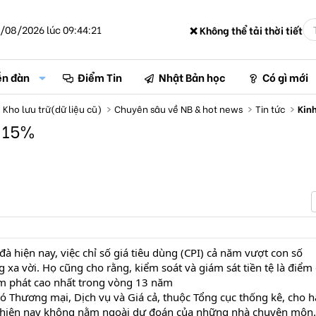
/08/2026 lúc 09:44:21
❌ Không thể tải thời tiết
ễn đàn
Điểm Tin
Nhật Bản học
Có gì mới
Kho lưu trữ(dữ liệu cũ)
Chuyên sâu về NB & hot news
Tin tức
Kinh
i 15%
đà hiện nay, việc chỉ số giá tiêu dùng (CPI) cả năm vượt con số
xa vời. Họ cũng cho rằng, kiểm soát và giám sát tiền tệ là điểm
ạm phát cao nhất trong vòng 13 năm
Thương mại, Dịch vụ và Giá cả, thuộc Tổng cục thống kê, cho h
hư hiện nay không nằm ngoài dự đoán của những nhà chuyên môn.