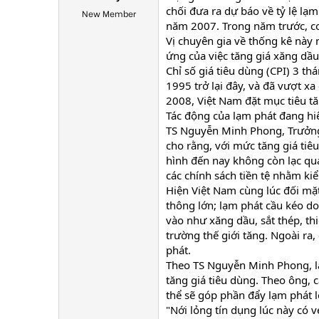
chối đưa ra dự báo về tỷ lệ lạ
New Member
năm 2007. Trong năm trước, co
Vị chuyên gia về thống kê này n
ứng của việc tăng giá xăng dầu
Chỉ số giá tiêu dùng (CPI) 3 t
1995 trở lại đây, và đã vượt x
2008, Việt Nam đặt mục tiêu t
Tác động của lạm phát đang hi
TS Nguyễn Minh Phong, Trưởng 
cho rằng, với mức tăng giá ti
hình đến nay không còn lạc qu
các chính sách tiền tệ nhằm ki
Hiện Việt Nam cùng lúc đối mặt
thông lớn; lạm phát cầu kéo d
vào như xăng dầu, sắt thép, thi
trường thế giới tăng. Ngoài ra
phát.
Theo TS Nguyễn Minh Phong, lạm
tăng giá tiêu dùng. Theo ông, 
thể sẽ góp phần đẩy lạm phát l
"Nới lỏng tín dụng lúc này có 