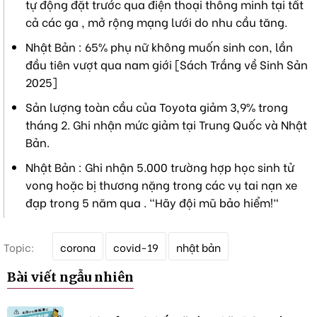
tự động đặt trước qua điện thoại thông minh tại tất
cả các ga , mở rộng mạng lưới do nhu cầu tăng.
Nhật Bản : 65% phụ nữ không muốn sinh con, lần
đầu tiên vượt qua nam giới [Sách Trắng về Sinh Sản
2025]
Sản lượng toàn cầu của Toyota giảm 3,9% trong
tháng 2. Ghi nhận mức giảm tại Trung Quốc và Nhật
Bản.
Nhật Bản : Ghi nhận 5.000 trường hợp học sinh tử
vong hoặc bị thương nặng trong các vụ tai nạn xe
đạp trong 5 năm qua . "Hãy đội mũ bảo hiểm!"
T
Topic:
corona
covid-19
nhật bản
ừ
k
Bài viết ngẫu nhiên
h
ó
a