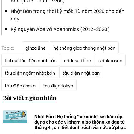
Bản (1973 – cuối 1970s)
Nhật Bản trong thời kỳ mới: Từ năm 2020 cho đến
nay
Kỷ nguyên Abe và Abenomics (2012–2020)
T
Topic:
ginza line
hệ thống giao thông nhật bản
ừ
k
lịch sử tàu điện nhật bản
midosuji line
shinkansen
h
ó
tàu điện ngầm nhật bản
tàu điện nhật bản
a
tàu điện osaka
tàu điện tokyo
Bài viết ngẫu nhiên
Nhật Bản : Hệ thống "Vé xanh" sẽ được áp
dụng cho các vi phạm giao thông xe đạp từ
tháng 4 , chi tiết danh sách và mức xử phạt.