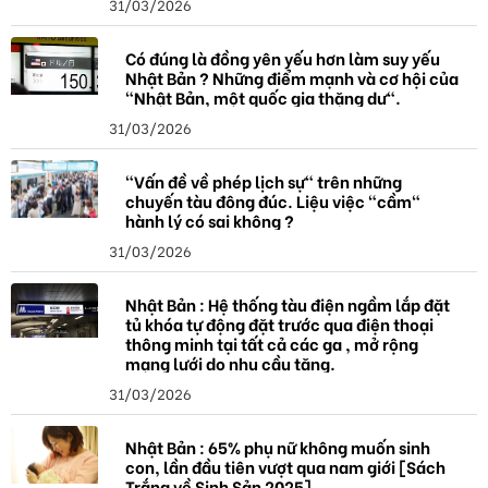
31/03/2026
Có đúng là đồng yên yếu hơn làm suy yếu
Nhật Bản ? Những điểm mạnh và cơ hội của
"Nhật Bản, một quốc gia thặng dư".
31/03/2026
"Vấn đề về phép lịch sự" trên những
chuyến tàu đông đúc. Liệu việc "cầm"
hành lý có sai không ?
31/03/2026
Nhật Bản : Hệ thống tàu điện ngầm lắp đặt
tủ khóa tự động đặt trước qua điện thoại
thông minh tại tất cả các ga , mở rộng
mạng lưới do nhu cầu tăng.
31/03/2026
Nhật Bản : 65% phụ nữ không muốn sinh
con, lần đầu tiên vượt qua nam giới [Sách
Trắng về Sinh Sản 2025]