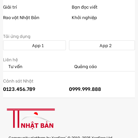
Giải trí
Bạn đọc viết
Rao vặt Nhật Bản
Khởi nghiệp
Tải ứng dụng
App 1
App 2
Liên hệ
Tư vấn
Quảng cáo
Cảnh sát Nhật
0123.456.789
0999.999.888
®
Community platform by XenForo
© 2010-2025 XenForo Ltd.