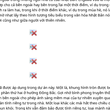
ợp cho cả bên ngoài hay bên trong.Tại một thời điểm, ví dụ tron
ra làm hai, trong khi ở thời điểm khác, ví dụ trong mùa hè, nó lạ
ờ nhạt lấy theo hình tượng tiêu biểu trong văn hóa Nhật Bản nói
i cũng như giữa người với thiên nhiên.
ã được áp dụng trong dự án này. Một là, khung hình tròn được b
 phần thứ hai ở hướng Đông Bắc. Gợi nhớ bình phong truyền th
nh bên ngoài cho phép ánh sáng mềm mại của tự nhiên xuyên qu
n tính riêng tư trong nhà. Một loại khác các mái hắt theo chiều 
un khói. Trong khi vẫn đảm bảo được tính riêng tư, loại mành nà