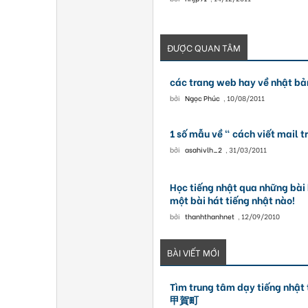
ĐƯỢC QUAN TÂM
các trang web hay về nhật bả
bởi
Ngọc Phúc
,
10/08/2011
1 số mẫu về " cách viết mail t
bởi
asahivlh_2
,
31/03/2011
Học tiếng nhật qua những bài 
một bài hát tiếng nhật nào!
bởi
thanhthanhnet
,
12/09/2010
BÀI VIẾT MỚI
Tìm trung tâm dạy tiếng 
甲賀町