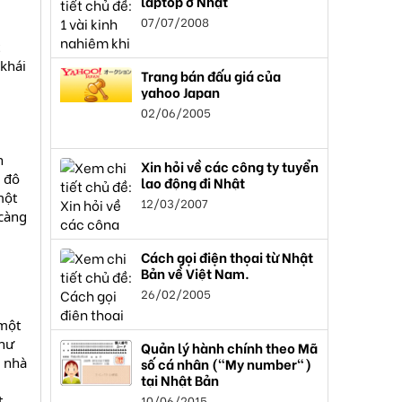
laptop ở Nhật
07/07/2008
 khái
Trang bán đấu giá của
yahoo Japan
02/06/2005
n
Xin hỏi về các công ty tuyển
n đô
lao động đi Nhật
một
12/03/2007
 càng
Cách gọi điện thọai từ Nhật
Bản về Việt Nam.
26/02/2005
 một
như
Quản lý hành chính theo Mã
i nhà
số cá nhân ("My number")
tại Nhật Bản
t
10/06/2015