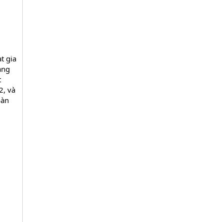
t gia
ạng
t
2, và
oàn