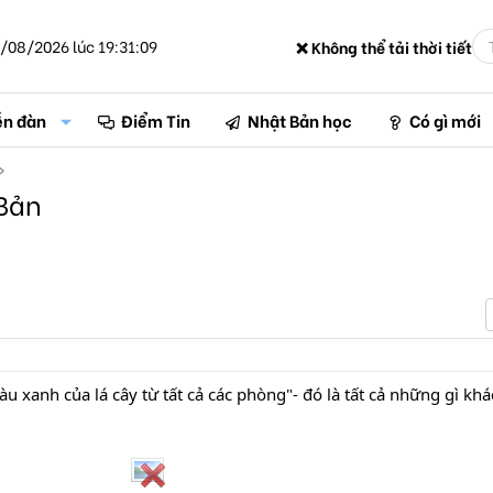
/08/2026 lúc 19:31:09
❌ Không thể tải thời tiết
ễn đàn
Điểm Tin
Nhật Bản học
Có gì mới
Bản
àu xanh của lá cây từ tất cả các phòng"- đó là tất cả những gì kh