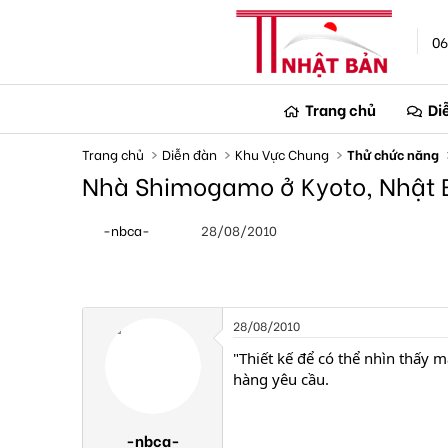
06
Trang chủ
Di
Trang chủ
Diễn đàn
Khu Vực Chung
Thử chức năng
Nhà Shimogamo ở Kyoto, Nhật 
T
N
-nbca-
28/08/2010
h
g
r
à
e
y
a
g
d
ử
s
i
28/08/2010
t
a
"Thiết kế để có thể nhìn thấy m
r
hàng yêu cầu.
t
e
r
-nbca-