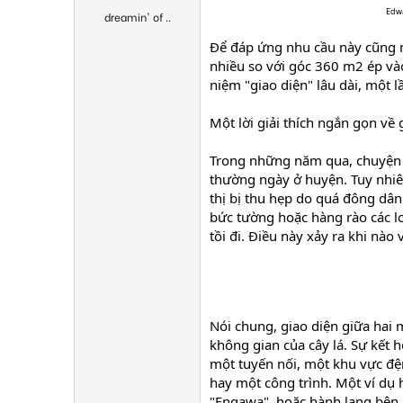
Edwa
dreamin' of ..
Để đáp ứng nhu cầu này cũng n
nhiều so với góc 360 m2 ép vào
niệm "giao diện" lâu dài, một 
Một lời giải thích ngắn gọn về g
Trong những năm qua, chuyện 
thường ngày ở huyện. Tuy nhiên
thị bị thu hẹp do quá đông dân
bức tường hoặc hàng rào các l
tồi đi. Điều này xảy ra khi nào 
Nói chung, giao diện giữa hai 
không gian của cây lá. Sự kết 
một tuyến nối, một khu vực đệ
hay một công trình. Một ví dụ h
"Engawa", hoặc hành lang bên 