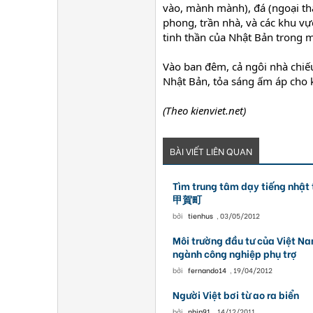
vào, mành mành), đá (ngoại thấ
phong, trần nhà, và các khu v
tinh thần của Nhật Bản trong 
Vào ban đêm, cả ngôi nhà chiế
Nhật Bản, tỏa sáng ấm áp cho 
(Theo kienviet.net)
BÀI VIẾT LIÊN QUAN
Tìm trung tâm dạy tiếng 
甲賀町
bởi
tienhus
,
03/05/2012
Môi trường đầu tư của Việt Na
ngành công nghiệp phụ trợ
bởi
fernando14
,
19/04/2012
Người Việt bơi từ ao ra biển
bởi
nhjp91
,
14/12/2011