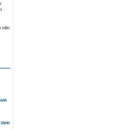
h
n
n nến
sinh
 lãnh