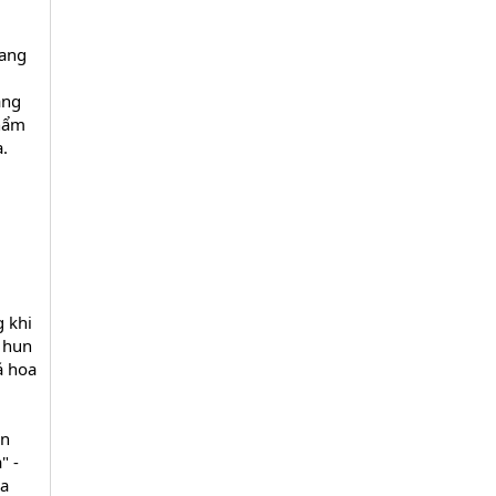
rang
ang
phẩm
.
g khi
ã hun
á hoa
ân
" -
ra