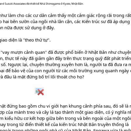
rd Suzuki Associates đã thiết kế Nhà Shimogamo ở Kyoto, Nhật Bản.
hư làm cho các cư dân cảm thấy một cảm giác rộng rãi trong rất
 hai bên sườn của ngôi nhà lân cận, các Kiến trúc sư đã áp dụng
lần nữa được sử dụng ở đây.
iao diện là "theo thứ tự".
"vay mượn cảnh quan" đã được phổ biến ở Nhật Bản như chuyệ
, thực tế này đã giảm gần đây trên thực trạng quỹ đất phát triể
 số. Ngược lại, chuyện thường xuyên hơn là, người ta đã đưa ra 
oại để bảo vệ của con người từ các môi trường xung quanh ngày
và đâu là mặt đứng bố trí lối thoát cho họ?
mặt đứng bao gồm chu vi giới hạn khung cảnh phía sau, đó sẽ là
hợp của mành treo và cây lá tạo thành một giao diện, có ý nghĩa 
m kiểu hữu cơ kết hợp giữa bên trong và bên ngoài của một ngô
ay trong từ điển thiết kế của kiến trúc Nhật Bản truyền thống là
ngoài trong những ngôi nhà cũ của Nhật Bản. Engawa vừa là mộ