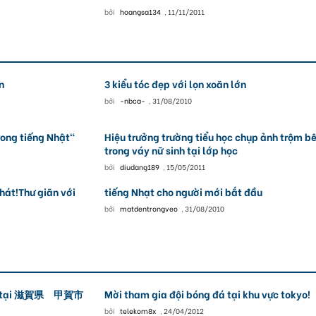
bởi
hoangsa134
,
11/11/2011
n
3 kiểu tóc đẹp với lọn xoăn lớn
bởi
-nbca-
,
31/08/2010
rong tiếng Nhật"
Hiệu trưởng trường tiểu học chụp ảnh trộm b
trong váy nữ sinh tại lớp học
bởi
diudang189
,
15/05/2011
hát!Thư giãn với
tiếng Nhạt cho người mới bắt đầu
bởi
matdentrongveo
,
31/08/2010
nhật tại 滋賀県 甲賀市
Mời tham gia đội bóng đá tại khu vực tokyo!
bởi
telekom8x
,
24/04/2012