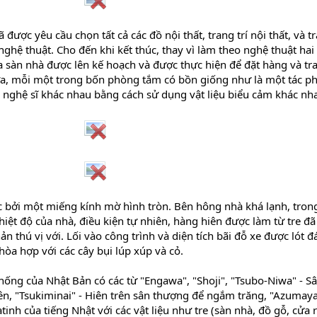
 được yêu cầu chọn tất cả các đồ nội thất, trang trí nội thất, và t
nghệ thuật. Cho đến khi kết thúc, thay vì làm theo nghệ thuật hai
a sàn nhà được lên kế hoạch và được thực hiện để đặt hàng và tr
 nữa, mỗi một trong bốn phòng tắm có bồn giống như là một tác 
 nghệ sĩ khác nhau bằng cách sử dụng vật liệu biểu cảm khác nha
c bởi một miếng kính mờ hình tròn. Bên hông nhà khá lạnh, tron
iệt độ của nhà, điều kiện tự nhiên, hàng hiên được làm từ tre đ
n thú vị với. Lối vào công trình và diện tích bãi đỗ xe được lót đ
hòa hợp với các cây bụi lúp xúp và cỏ.
thống của Nhật Bản có các từ "Engawa", "Shoji", "Tsubo-Niwa" - S
ên, "Tsukiminai" - Hiên trên sân thượng để ngắm trăng, "Azumaya
nh của tiếng Nhật với các vật liệu như tre (sàn nhà, đồ gỗ, cửa 