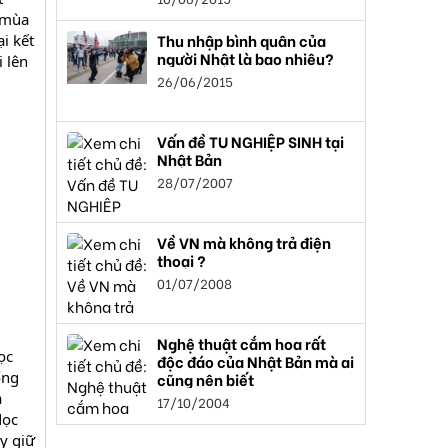
g mùa
Thu nhập bình quân của
i kết
người Nhật là bao nhiêu?
 lên
26/06/2015
Vấn đề TU NGHIỆP SINH tại
Nhật Bản
28/07/2007
Về VN mà không trả điện
thoại ?
01/07/2008
Nghệ thuật cắm hoa rất
ọc
độc đáo của Nhật Bản mà ai
ống
cũng nên biết
a
17/10/2004
dọc
y giữ