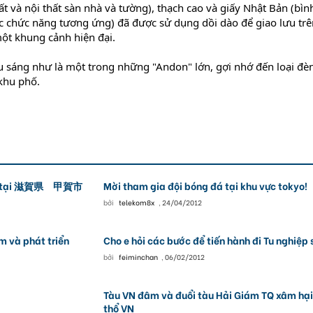
t và nội thất sàn nhà và tường), thạch cao và giấy Nhật Bản (bìn
ực chức năng tương ứng) đã được sử dụng dồi dào để giao lưu trê
một khung cảnh hiện đại.
u sáng như là một trong những "Andon" lớn, gợi nhớ đến loại đè
khu phố.
nhật tại 滋賀県 甲賀市
Mời tham gia đội bóng đá tại khu vực tokyo!
bởi
telekom8x
,
24/04/2012
m và phát triển
Cho e hỏi các bước để tiến hành đi Tu nghiệp 
bởi
feiminchan
,
06/02/2012
Tàu VN đâm và đuổi tàu Hải Giám TQ xâm hại
thổ VN