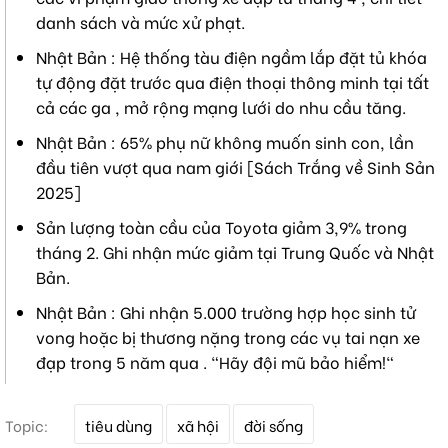
danh sách và mức xử phạt.
Nhật Bản : Hệ thống tàu điện ngầm lắp đặt tủ khóa
tự động đặt trước qua điện thoại thông minh tại tất
cả các ga , mở rộng mạng lưới do nhu cầu tăng.
Nhật Bản : 65% phụ nữ không muốn sinh con, lần
đầu tiên vượt qua nam giới [Sách Trắng về Sinh Sản
2025]
Sản lượng toàn cầu của Toyota giảm 3,9% trong
tháng 2. Ghi nhận mức giảm tại Trung Quốc và Nhật
Bản.
Nhật Bản : Ghi nhận 5.000 trường hợp học sinh tử
vong hoặc bị thương nặng trong các vụ tai nạn xe
đạp trong 5 năm qua . "Hãy đội mũ bảo hiểm!"
T
Topic:
tiêu dùng
xã hội
đời sống
ừ