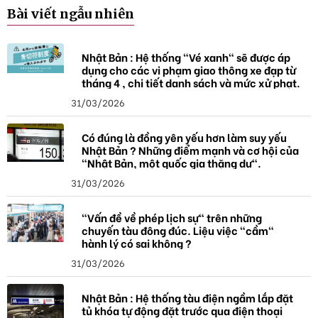
k
Bài viết ngẫu nhiên
h
ó
a
Nhật Bản : Hệ thống "Vé xanh" sẽ được áp
dụng cho các vi phạm giao thông xe đạp từ
tháng 4 , chi tiết danh sách và mức xử phạt.
31/03/2026
Có đúng là đồng yên yếu hơn làm suy yếu
Nhật Bản ? Những điểm mạnh và cơ hội của
"Nhật Bản, một quốc gia thặng dư".
31/03/2026
"Vấn đề về phép lịch sự" trên những
chuyến tàu đông đúc. Liệu việc "cầm"
hành lý có sai không ?
31/03/2026
Nhật Bản : Hệ thống tàu điện ngầm lắp đặt
tủ khóa tự động đặt trước qua điện thoại