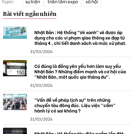
Topic:
sự kiện
triển lãm expo
xã hội
ừ
k
Bài viết ngẫu nhiên
h
ó
a
Nhật Bản : Hệ thống "Vé xanh" sẽ được áp
dụng cho các vi phạm giao thông xe đạp từ
tháng 4 , chi tiết danh sách và mức xử phạt.
31/03/2026
Có đúng là đồng yên yếu hơn làm suy yếu
Nhật Bản ? Những điểm mạnh và cơ hội của
"Nhật Bản, một quốc gia thặng dư".
31/03/2026
"Vấn đề về phép lịch sự" trên những
chuyến tàu đông đúc. Liệu việc "cầm"
hành lý có sai không ?
31/03/2026
Nhật Bản : Hệ thống tàu điện ngầm lắp đặt