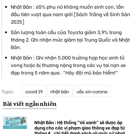
Nhật Bản : 65% phụ nữ không muốn sinh con, lần
đầu tiên vượt qua nam giới [Sách Trắng về Sinh Sản
2025]
Sản lượng toàn cầu của Toyota giảm 3,9% trong
tháng 2. Ghi nhận mức giảm tại Trung Quốc và Nhật
Bản.
Nhật Bản : Ghi nhận 5.000 trường hợp học sinh tử
vong hoặc bị thương nặng trong các vụ tai nạn xe
đạp trong 5 năm qua . "Hãy đội mũ bảo hiểm!"
T
Topic:
covid 19
nhật bản
vắc xin corona
ừ
k
Bài viết ngẫu nhiên
h
ó
a
Nhật Bản : Hệ thống "Vé xanh" sẽ được áp
dụng cho các vi phạm giao thông xe đạp từ
tháng 4 , chi tiết danh sách và mức xử phạt.