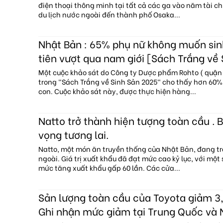
điện thoại thông minh tại tất cả các ga vào năm tài c
du lịch nước ngoài đến thành phố Osaka...
Nhật Bản : 65% phụ nữ không muốn sin
tiên vượt qua nam giới [Sách Trắng về
Một cuộc khảo sát do Công ty Dược phẩm Rohto ( quận 
trong "Sách Trắng về Sinh Sản 2025" cho thấy hơn 60
con. Cuộc khảo sát này, được thực hiện hàng...
Natto trở thành hiện tượng toàn cầu . B
vọng tương lai.
Natto, một món ăn truyền thống của Nhật Bản, đang tr
ngoài. Giá trị xuất khẩu đã đạt mức cao kỷ lục, với một
mức tăng xuất khẩu gấp 60 lần. Các cửa...
Sản lượng toàn cầu của Toyota giảm 3,
Ghi nhận mức giảm tại Trung Quốc và 