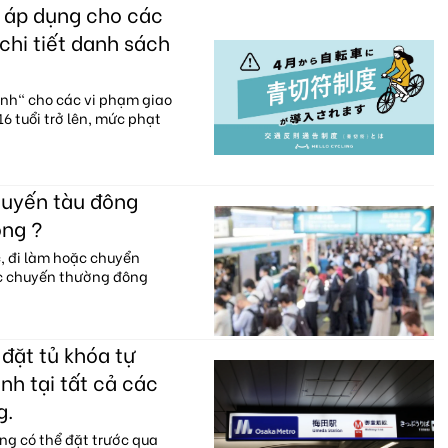
c áp dụng cho các
chi tiết danh sách
anh" cho các vi phạm giao
6 tuổi trở lên, mức phạt
huyến tàu đông
ông ?
c, đi làm hoặc chuyển
ác chuyến thường đông
đặt tủ khóa tự
nh tại tất cả các
g.
ng có thể đặt trước qua