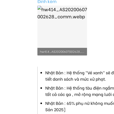
Đính kèm
hw414_AS20200607002628_comm.webp
50.9 KB · Lượt xem: 4,935
Nhật Bản : Hệ thống "Vé xanh" sẽ đ
tiết danh sách và mức xử phạt.
Nhật Bản : Hệ thống tàu điện ngầm 
tất cả các ga , mở rộng mạng lưới 
Nhật Bản : 65% phụ nữ không muốn 
Sản 2025]