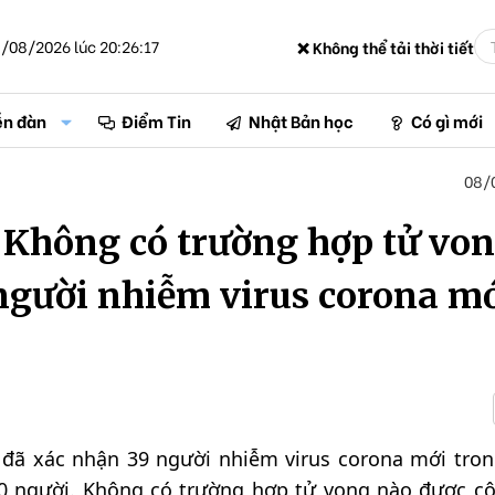
/08/2026 lúc 20:26:17
❌ Không thể tải thời tiết
ễn đàn
Điểm Tin
Nhật Bản học
Có gì mới
08/
 Không có trường hợp tử vo
 người nhiễm virus corona m
, đã xác nhận 39 người nhiễm virus corona mới tron
60 người. Không có trường hợp tử vong nào được c