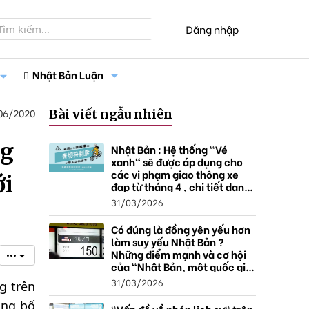
Đăng nhập
Nhật Bản Luận
06/2020
Bài viết ngẫu nhiên
ng
Nhật Bản : Hệ thống "Vé
xanh" sẽ được áp dụng cho
các vi phạm giao thông xe
ới
đạp từ tháng 4 , chi tiết danh
sách và mức xử phạt.
31/03/2026
Có đúng là đồng yên yếu hơn
làm suy yếu Nhật Bản ?
Những điểm mạnh và cơ hội
•••
của "Nhật Bản, một quốc gia
thặng dư".
31/03/2026
g trên
ông bố