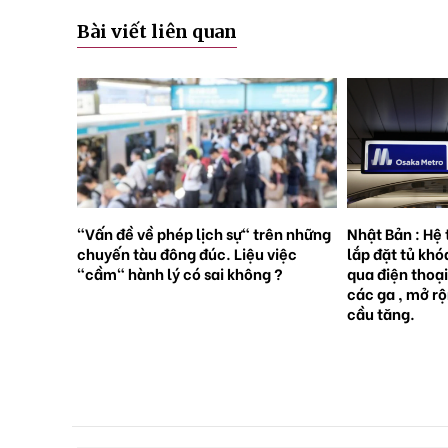
Bài viết liên quan
rên những
Nhật Bản : Hệ thống tàu điện ngầm
Nhật Bản : 65
việc
lắp đặt tủ khóa tự động đặt trước
sinh con, lần 
 ?
qua điện thoại thông minh tại tất cả
giới [Sách Tr
các ga , mở rộng mạng lưới do nhu
cầu tăng.