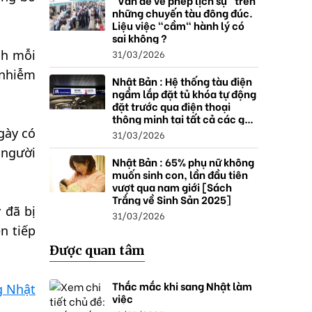
"Vấn đề về phép lịch sự" trên
những chuyến tàu đông đúc.
Liệu việc "cầm" hành lý có
sai không ?
31/03/2026
nh mỗi
 nhiễm
Nhật Bản : Hệ thống tàu điện
ngầm lắp đặt tủ khóa tự động
đặt trước qua điện thoại
thông minh tại tất cả các ga ,
mở rộng mạng lưới do nhu
gày có
31/03/2026
cầu tăng.
 người
Nhật Bản : 65% phụ nữ không
muốn sinh con, lần đầu tiên
vượt qua nam giới [Sách
Trắng về Sinh Sản 2025]
 đã bị
31/03/2026
n tiếp
Được quan tâm
Thắc mắc khi sang Nhật làm
g Nhật
việc