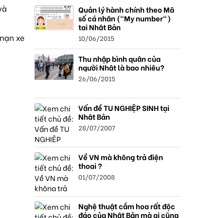
và
Quản lý hành chính theo Mã
số cá nhân ("My number")
tại Nhật Bản
 nạn xe
10/06/2015
Thu nhập bình quân của
người Nhật là bao nhiêu?
26/06/2015
Vấn đề TU NGHIỆP SINH tại
Nhật Bản
28/07/2007
Về VN mà không trả điện
thoại ?
01/07/2008
Nghệ thuật cắm hoa rất độc
đáo của Nhật Bản mà ai cũng