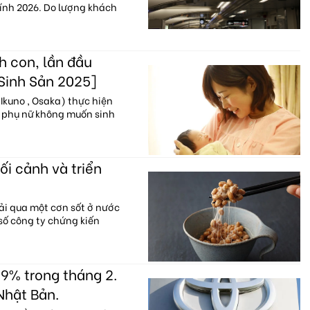
hính 2026. Do lượng khách
h con, lần đầu
 Sinh Sản 2025]
Ikuno , Osaka) thực hiện
% phụ nữ không muốn sinh
ối cảnh và triển
ải qua một cơn sốt ở nước
 số công ty chứng kiến
9% trong tháng 2.
Nhật Bản.