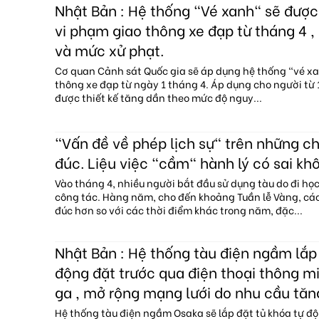
Nhật Bản : Hệ thống "Vé xanh" sẽ đượ
vi phạm giao thông xe đạp từ tháng 4 , 
và mức xử phạt.
Cơ quan Cảnh sát Quốc gia sẽ áp dụng hệ thống "vé x
thông xe đạp từ ngày 1 tháng 4. Áp dụng cho người từ 1
được thiết kế tăng dần theo mức độ nguy...
"Vấn đề về phép lịch sự" trên những c
đúc. Liệu việc "cầm" hành lý có sai kh
Vào tháng 4, nhiều người bắt đầu sử dụng tàu do đi họ
công tác. Hàng năm, cho đến khoảng Tuần lễ Vàng, c
đúc hơn so với các thời điểm khác trong năm, đặc...
Nhật Bản : Hệ thống tàu điện ngầm lắp 
động đặt trước qua điện thoại thông mi
ga , mở rộng mạng lưới do nhu cầu tăn
Hệ thống tàu điện ngầm Osaka sẽ lắp đặt tủ khóa tự độ