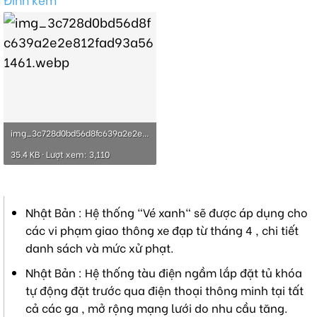
img_3c728d0bd56d8fc639a2e2e812fad93a561461.webp
35.4 KB · Lượt xem: 3,110
Nhật Bản : Hệ thống "Vé xanh" sẽ được áp dụng cho
các vi phạm giao thông xe đạp từ tháng 4 , chi tiết
danh sách và mức xử phạt.
Nhật Bản : Hệ thống tàu điện ngầm lắp đặt tủ khóa
tự động đặt trước qua điện thoại thông minh tại tất
cả các ga , mở rộng mạng lưới do nhu cầu tăng.