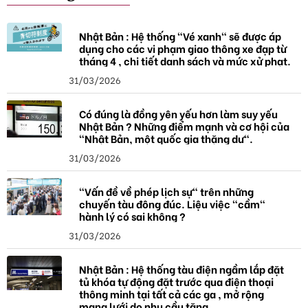
h
ó
a
Nhật Bản : Hệ thống "Vé xanh" sẽ được áp
dụng cho các vi phạm giao thông xe đạp từ
tháng 4 , chi tiết danh sách và mức xử phạt.
31/03/2026
Có đúng là đồng yên yếu hơn làm suy yếu
Nhật Bản ? Những điểm mạnh và cơ hội của
"Nhật Bản, một quốc gia thặng dư".
31/03/2026
"Vấn đề về phép lịch sự" trên những
chuyến tàu đông đúc. Liệu việc "cầm"
hành lý có sai không ?
31/03/2026
Nhật Bản : Hệ thống tàu điện ngầm lắp đặt
tủ khóa tự động đặt trước qua điện thoại
thông minh tại tất cả các ga , mở rộng
mạng lưới do nhu cầu tăng.