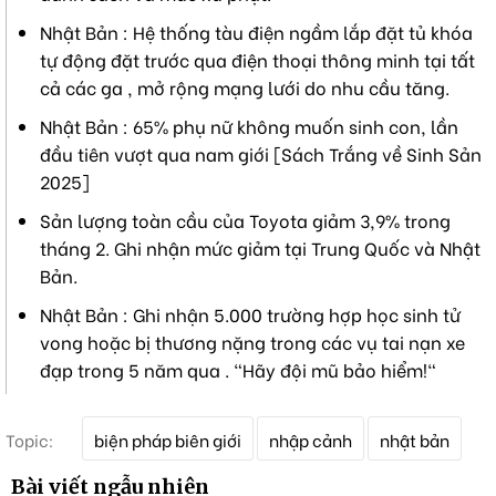
Nhật Bản : Hệ thống tàu điện ngầm lắp đặt tủ khóa
tự động đặt trước qua điện thoại thông minh tại tất
cả các ga , mở rộng mạng lưới do nhu cầu tăng.
Nhật Bản : 65% phụ nữ không muốn sinh con, lần
đầu tiên vượt qua nam giới [Sách Trắng về Sinh Sản
2025]
Sản lượng toàn cầu của Toyota giảm 3,9% trong
tháng 2. Ghi nhận mức giảm tại Trung Quốc và Nhật
Bản.
Nhật Bản : Ghi nhận 5.000 trường hợp học sinh tử
vong hoặc bị thương nặng trong các vụ tai nạn xe
đạp trong 5 năm qua . "Hãy đội mũ bảo hiểm!"
T
Topic:
biện pháp biên giới
nhập cảnh
nhật bản
ừ
k
Bài viết ngẫu nhiên