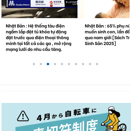
Nhật Bản : 65% phụ nữ không
Natto trở thành 
muốn sinh con, lần đầu tiên vượt
cầu . Bối cảnh và
g
qua nam giới [Sách Trắng về
tương lai.
ng
Sinh Sản 2025]