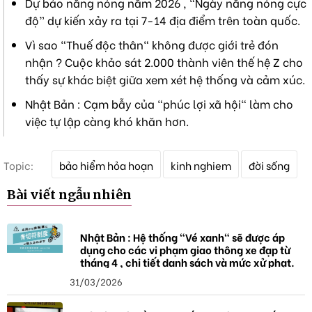
Dự báo nắng nóng năm 2026 , “Ngày nắng nóng cực
độ” dự kiến xảy ra tại 7-14 địa điểm trên toàn quốc.
Vì sao "Thuế độc thân" không được giới trẻ đón
nhận ? Cuộc khảo sát 2.000 thành viên thế hệ Z cho
thấy sự khác biệt giữa xem xét hệ thống và cảm xúc.
Nhật Bản : Cạm bẫy của "phúc lợi xã hội" làm cho
việc tự lập càng khó khăn hơn.
T
Topic:
bảo hiểm hỏa hoạn
kinh nghiem
đời sống
ừ
k
Bài viết ngẫu nhiên
h
ó
a
Nhật Bản : Hệ thống "Vé xanh" sẽ được áp
dụng cho các vi phạm giao thông xe đạp từ
tháng 4 , chi tiết danh sách và mức xử phạt.
31/03/2026