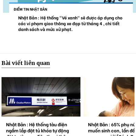
ĐIỂM TIN NHẬT BẢN
Nhật Bản : Hệ thống "Vé xanh" sẽ được áp dụng cho
các vi phạm giao thông xe đạp từ tháng 4 , chi tiết
danh sách và mức xử phạt.
Bài viết liên quan
Nhật Bản : Hệ thống tàu điện
Nhật Bản : 65% phụ n
ngầm lắp đặt tủ khóa tự động
muốn sinh con, lần đầ