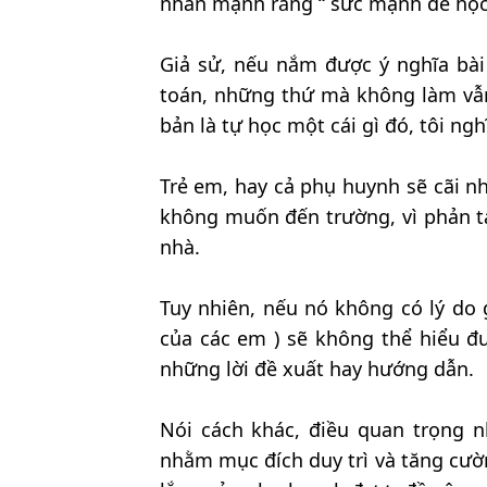
nhấn mạnh rằng “ sức mạnh để học
Giả sử, nếu nắm được ý nghĩa bài 
toán, những thứ mà không làm vẫn
bản là tự học một cái gì đó, tôi ng
Trẻ em, hay cả phụ huynh sẽ cãi nha
không muốn đến trường, vì phản t
nhà.
Tuy nhiên, nếu nó không có lý do g
của các em ) sẽ không thể hiểu đư
những lời đề xuất hay hướng dẫn.
Nói cách khác, điều quan trọng n
nhằm mục đích duy trì và tăng cườn