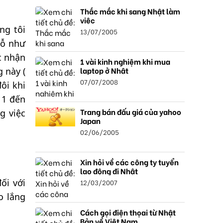
Thắc mắc khi sang Nhật làm
việc
ng tôi
13/07/2005
dỗ như
c nhận
1 vài kinh nghiệm khi mua
laptop ở Nhật
 này (
07/07/2008
ôi khi
 1 đến
Trang bán đấu giá của yahoo
g việc
Japan
02/06/2005
Xin hỏi về các công ty tuyển
lao động đi Nhật
ối với
12/03/2007
o lắng
Cách gọi điện thọai từ Nhật
Bản về Việt Nam.