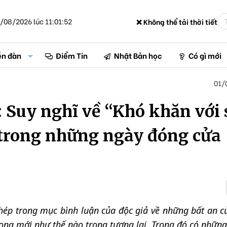
/08/2026 lúc 11:01:52
❌ Không thể tải thời tiết
ễn đàn
Điểm Tin
Nhật Bản học
Có gì mới
01/
: Suy nghĩ về “Khó khăn với 
” trong những ngày đóng cửa
ép trong mục bình luận của độc giả về những bất an c
orona mới như thế nào trong tương lai. Trong đó có nhữn