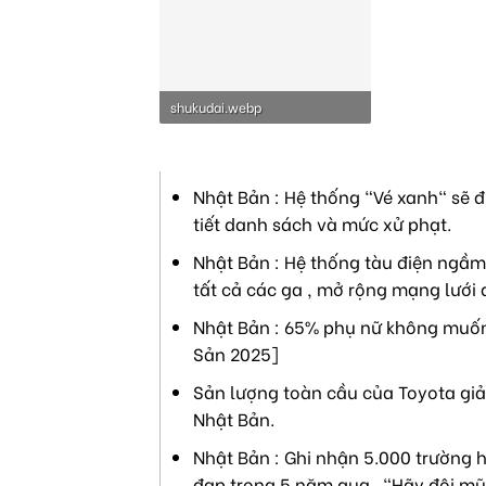
shukudai.webp
35.4 KB · Lượt xem: 2,206
Nhật Bản : Hệ thống "Vé xanh" sẽ đ
tiết danh sách và mức xử phạt.
Nhật Bản : Hệ thống tàu điện ngầm 
tất cả các ga , mở rộng mạng lưới 
Nhật Bản : 65% phụ nữ không muốn 
Sản 2025]
Sản lượng toàn cầu của Toyota giả
Nhật Bản.
Nhật Bản : Ghi nhận 5.000 trường h
đạp trong 5 năm qua . "Hãy đội mũ