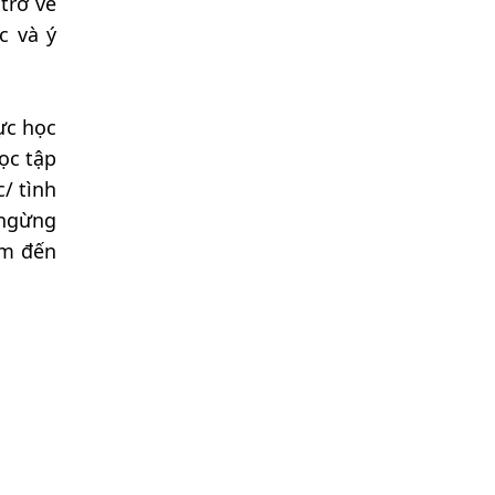
trở về
c và ý
ực học
ọc tập
/ tình
 ngừng
âm đến