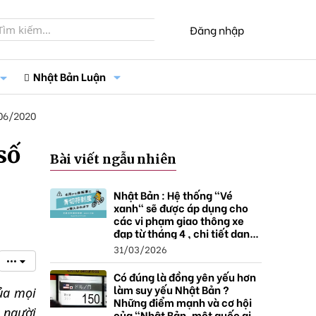
Đăng nhập
Nhật Bản Luận
06/2020
số
Bài viết ngẫu nhiên
Nhật Bản : Hệ thống "Vé
xanh" sẽ được áp dụng cho
các vi phạm giao thông xe
đạp từ tháng 4 , chi tiết danh
sách và mức xử phạt.
31/03/2026
•••
Có đúng là đồng yên yếu hơn
làm suy yếu Nhật Bản ?
ủa mọi
Những điểm mạnh và cơ hội
g người
của "Nhật Bản, một quốc gia