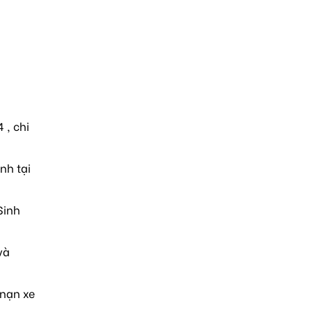
 , chi
nh tại
Sinh
và
 nạn xe