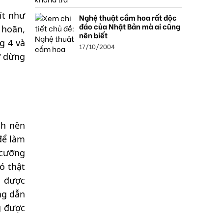
ít như
Nghệ thuật cắm hoa rất độc
đáo của Nhật Bản mà ai cũng
 hoãn,
nên biết
g 4 và
17/10/2004
ứ dừng
nh nên
 để làm
 cưỡng
ó thật
m được
ng dẫn
g được