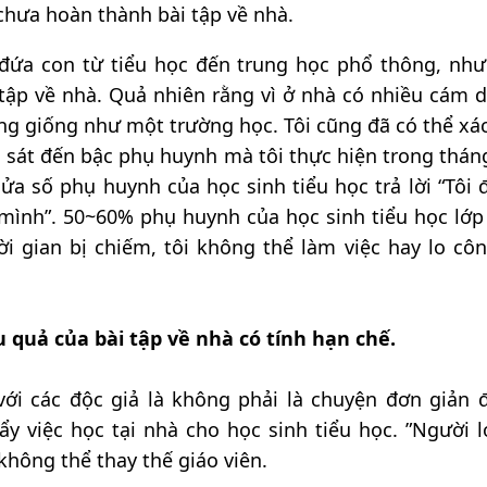
chưa hoàn thành bài tập về nhà.
đứa con từ tiểu học đến trung học phổ thông, như
tập về nhà. Quả nhiên rằng vì ở nhà có nhiều cám 
ông giống như một trường học. Tôi cũng đã có thể xá
 sát đến bậc phụ huynh mà tôi thực hiện trong tháng
ửa số phụ huynh của học sinh tiểu học trả lời “Tôi đ
 mình”. 50~60% phụ huynh của học sinh tiểu học lớp
hời gian bị chiếm, tôi không thể làm việc hay lo côn
 quả của bài tập về nhà có tính hạn chế.
với các độc giả là không phải là chuyện đơn giản đ
y việc học tại nhà cho học sinh tiểu học. ”Người l
không thể thay thế giáo viên.