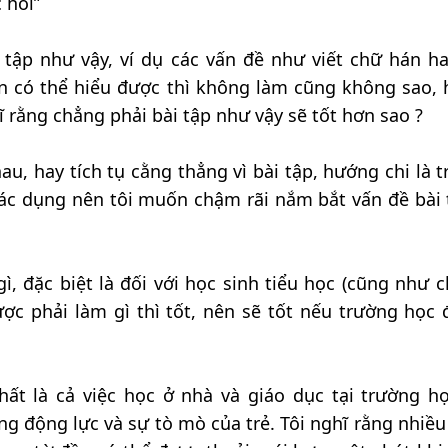
 hỏi”
tập như vậy, ví dụ các vấn đề như viết chữ hán ha
 có thể hiểu được thì không làm cũng không sao, 
hĩ rằng chẳng phải bài tập như vậy sẽ tốt hơn sao ?
u, hay tích tụ cằng thẳng vì bài tập, hướng chi là t
ác dụng nên tôi muốn chậm rãi nắm bắt vấn đề bài 
ì, đặc biệt là đối với học sinh tiểu học (cũng như 
ợc phải làm gì thì tốt, nên sẽ tốt nếu trường học 
hất là cả việc học ở nhà và giáo dục tại trường h
g động lực và sự tò mò của trẻ. Tôi nghĩ rằng nhiều 