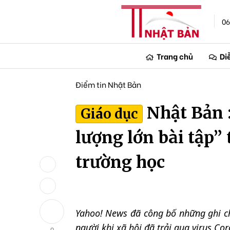
06
Trang chủ
Di
Điểm tin Nhật Bản
Nhật Bản 
Giáo dục
lượng lớn bài tập
trường học
Yahoo! News đã công bố những ghi ch
người khi xã hội đã trải qua virus C
0