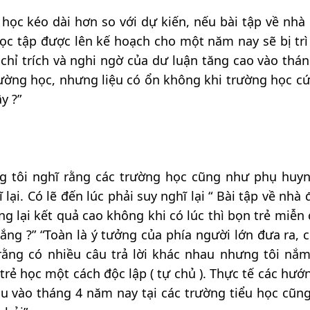
học kéo dài hơn so với dự kiến, nếu bài tập về nhà 
 học tập được lên kế hoạch cho một năm nay sẽ bị trì
chỉ trích và nghi ngờ của dư luận tăng cao vào thán
ường học, nhưng liệu có ổn không khi trường học c
y ?”
ng tôi nghĩ rằng các trường học cũng như phụ huy
lại. Có lẽ đến lúc phải suy nghĩ lại “ Bài tập về nhà
ng lại kết quả cao không khi có lúc thì bọn trẻ miễn
ắng ?” “Toàn là ý tưởng của phía người lớn đưa ra, c
 rằng có nhiều câu trả lời khác nhau nhưng tôi nắ
 trẻ học một cách độc lập ( tự chủ ). Thực tế các hướ
u vào tháng 4 năm nay tại các trường tiểu học cũn