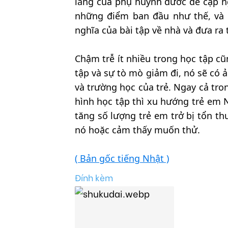
lắng của phụ huynh đươc đề cập ng
những điểm ban đầu như thế, và 
nghĩa của bài tập về nhà và đưa ra
Chậm trễ ít nhiều trong học tập c
tập và sự tò mò giảm đi, nó sẽ có 
và trường học của trẻ. Ngay cả tron
hình học tập thì xu hướng trẻ em 
tăng số lượng trẻ em trở bị tổn th
nó hoặc cảm thấy muốn thử.
( Bản gốc tiếng Nhật )
Đính kèm