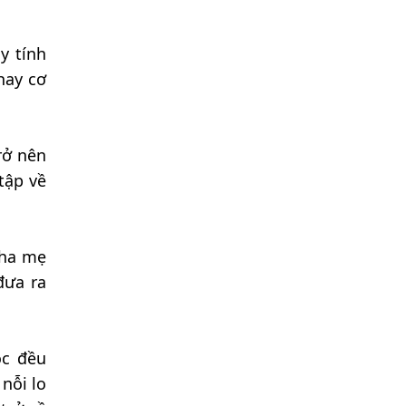
y tính
hay cơ
rở nên
tập về
cha mẹ
đưa ra
ọc đều
nỗi lo