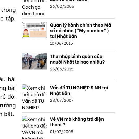
26/02/2005
 trong
c tập,
Quản lý hành chính theo Mã
số cá nhân ("My number")
tại Nhật Bản
10/06/2015
Thu nhập bình quân của
người Nhật là bao nhiêu?
26/06/2015
ầu bài
Vấn đề TU NGHIỆP SINH tại
ng bài
Nhật Bản
rẻ đó,
28/07/2007
trường
m bắt.
Về VN mà không trả điện
thoại ?
01/07/2008