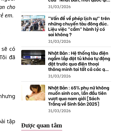
thặng dư".
31/03/2026
hạn cho
rẻ em.
"Vấn đề về phép lịch sự" trên
những chuyến tàu đông đúc.
Liệu việc "cầm" hành lý có
.
sai không ?
31/03/2026
 sẽ có
Nhật Bản : Hệ thống tàu điện
Tôi đã
ngầm lắp đặt tủ khóa tự động
đặt trước qua điện thoại
thông minh tại tất cả các ga ,
mở rộng mạng lưới do nhu
31/03/2026
cầu tăng.
Nhật Bản : 65% phụ nữ không
muốn sinh con, lần đầu tiên
 nhưng
vượt qua nam giới [Sách
Trắng về Sinh Sản 2025]
31/03/2026
ài tập
Được quan tâm