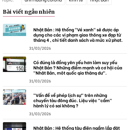
ừ
k
Bài viết ngẫu nhiên
h
ó
a
Nhật Bản : Hệ thống "Vé xanh" sẽ được áp
dụng cho các vi phạm giao thông xe đạp từ
tháng 4 , chi tiết danh sách và mức xử phạt.
31/03/2026
Có đúng là đồng yên yếu hơn làm suy yếu
Nhật Bản ? Những điểm mạnh và cơ hội của
"Nhật Bản, một quốc gia thặng dư".
31/03/2026
"Vấn đề về phép lịch sự" trên những
chuyến tàu đông đúc. Liệu việc "cầm"
hành lý có sai không ?
31/03/2026
Nhật Bản : Hệ thống tàu điện ngầm lắp đặt