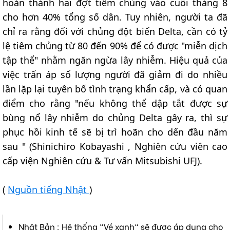
hoàn thành hai đợt tiêm chủng vào cuối tháng 8
cho hơn 40% tổng số dân. Tuy nhiên, người ta đã
chỉ ra rằng đối với chủng đột biến Delta, cần có tỷ
lệ tiêm chủng từ 80 đến 90% để có được "miễn dịch
tập thể" nhằm ngăn ngừa lây nhiễm. Hiệu quả của
việc trấn áp số lượng người đã giảm đi do nhiều
lần lặp lại tuyên bố tình trạng khẩn cấp, và có quan
điểm cho rằng "nếu không thể dập tắt được sự
bùng nổ lây nhiễm do chủng Delta gây ra, thì sự
phục hồi kinh tế sẽ bị trì hoãn cho dến đầu năm
sau " (Shinichiro Kobayashi , Nghiên cứu viên cao
cấp viện Nghiên cứu & Tư vấn Mitsubishi UFJ).
(
Nguồn tiếng Nhật
)
Nhật Bản : Hệ thống "Vé xanh" sẽ được áp dụng cho