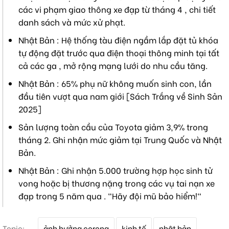
các vi phạm giao thông xe đạp từ tháng 4 , chi tiết
danh sách và mức xử phạt.
Nhật Bản : Hệ thống tàu điện ngầm lắp đặt tủ khóa
tự động đặt trước qua điện thoại thông minh tại tất
cả các ga , mở rộng mạng lưới do nhu cầu tăng.
Nhật Bản : 65% phụ nữ không muốn sinh con, lần
đầu tiên vượt qua nam giới [Sách Trắng về Sinh Sản
2025]
Sản lượng toàn cầu của Toyota giảm 3,9% trong
tháng 2. Ghi nhận mức giảm tại Trung Quốc và Nhật
Bản.
Nhật Bản : Ghi nhận 5.000 trường hợp học sinh tử
vong hoặc bị thương nặng trong các vụ tai nạn xe
đạp trong 5 năm qua . "Hãy đội mũ bảo hiểm!"
T
Topic:
ảnh hưởng corona
kinh tế
nhật bản