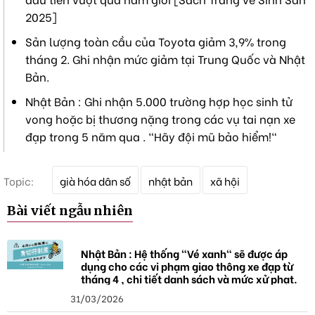
2025]
Sản lượng toàn cầu của Toyota giảm 3,9% trong
tháng 2. Ghi nhận mức giảm tại Trung Quốc và Nhật
Bản.
Nhật Bản : Ghi nhận 5.000 trường hợp học sinh tử
vong hoặc bị thương nặng trong các vụ tai nạn xe
đạp trong 5 năm qua . "Hãy đội mũ bảo hiểm!"
T
Topic:
già hóa dân số
nhật bản
xã hội
ừ
k
Bài viết ngẫu nhiên
h
ó
a
Nhật Bản : Hệ thống "Vé xanh" sẽ được áp
dụng cho các vi phạm giao thông xe đạp từ
tháng 4 , chi tiết danh sách và mức xử phạt.
31/03/2026