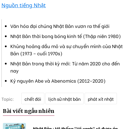
Nguồn tiếng Nhật
Văn hóa đại chúng Nhật Bản vươn ra thế giới
Nhật Bản thời bong bóng kinh tế (Thập niên 1980)
Khủng hoảng dầu mỏ và sự chuyển mình của Nhật
Bản (1973 – cuối 1970s)
Nhật Bản trong thời kỳ mới: Từ năm 2020 cho đến
nay
Kỷ nguyên Abe và Abenomics (2012–2020)
T
Topic:
chết đói
lịch sử nhật bản
phát xít nhật
ừ
k
Bài viết ngẫu nhiên
h
ó
a
Nhật Bản : Hệ thống "Vé xanh" sẽ được áp