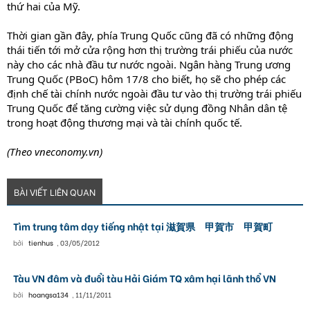
thứ hai của Mỹ.
Thời gian gần đây, phía Trung Quốc cũng đã có những động
thái tiến tới mở cửa rộng hơn thị trường trái phiếu của nước
này cho các nhà đầu tư nước ngoài. Ngân hàng Trung ương
Trung Quốc (PBoC) hôm 17/8 cho biết, họ sẽ cho phép các
định chế tài chính nước ngoài đầu tư vào thị trường trái phiếu
Trung Quốc để tăng cường việc sử dụng đồng Nhân dân tệ
trong hoạt động thương mại và tài chính quốc tế.
(Theo vneconomy.vn)
BÀI VIẾT LIÊN QUAN
Tìm trung tâm dạy tiếng nhật tại 滋賀県 甲賀市 甲賀町
bởi
tienhus
,
03/05/2012
Tàu VN đâm và đuổi tàu Hải Giám TQ xâm hại lãnh thổ VN
bởi
hoangsa134
,
11/11/2011