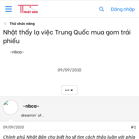
Đăng nhập
Thử chức năng
Nhật thấy lạ việc Trung Quốc mua gom trái
phiếu
T
N
-nbca-
h
g
r
à
e
y
09/09/2010
a
g
d
ử
s
i
t
•••
a
r
t
-nbca-
e
dreamin' of ..
r
09/09/2010
#1
Chính phủ Nhật Bản cho biết họ sẽ tìm cách thảo luận với phía