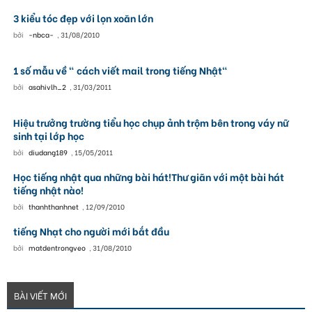
3 kiểu tóc đẹp với lọn xoăn lớn
bởi
-nbca-
,
31/08/2010
1 số mẫu về " cách viết mail trong tiếng Nhật"
bởi
asahivlh_2
,
31/03/2011
Hiệu trưởng trường tiểu học chụp ảnh trộm bên trong váy nữ
sinh tại lớp học
bởi
diudang189
,
15/05/2011
Học tiếng nhật qua những bài hát!Thư giãn với một bài hát
tiếng nhật nào!
bởi
thanhthanhnet
,
12/09/2010
tiếng Nhạt cho người mới bắt đầu
bởi
matdentrongveo
,
31/08/2010
BÀI VIẾT MỚI