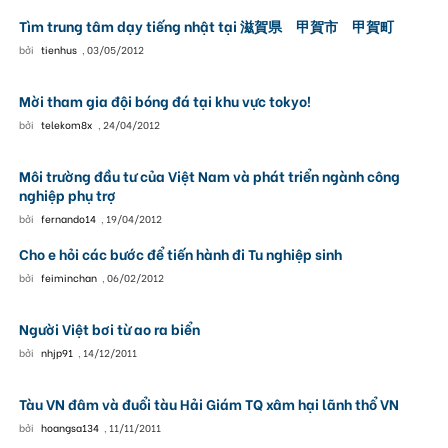
Tìm trung tâm dạy tiếng nhật tại 滋賀県 甲賀市 甲賀町
bởi
tienhus
,
03/05/2012
Mời tham gia đội bóng đá tại khu vực tokyo!
bởi
telekom8x
,
24/04/2012
Môi trường đầu tư của Việt Nam và phát triển ngành công
nghiệp phụ trợ
bởi
fernando14
,
19/04/2012
Cho e hỏi các bước để tiến hành đi Tu nghiệp sinh
bởi
feiminchan
,
06/02/2012
Người Việt bơi từ ao ra biển
bởi
nhjp91
,
14/12/2011
Tàu VN đâm và đuổi tàu Hải Giám TQ xâm hại lãnh thổ VN
bởi
hoangsa134
,
11/11/2011