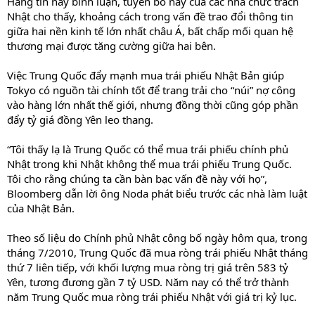
Hãng tin này bình luận, tuyên bố này của các nhà chức trách
Nhật cho thấy, khoảng cách trong vấn đề trao đổi thông tin
giữa hai nền kinh tế lớn nhất châu Á, bất chấp mối quan hệ
thương mại được tăng cường giữa hai bên.
Việc Trung Quốc đẩy mạnh mua trái phiếu Nhật Bản giúp
Tokyo có nguồn tài chính tốt để trang trải cho “núi” nợ công
vào hàng lớn nhất thế giới, nhưng đồng thời cũng góp phần
đẩy tỷ giá đồng Yên leo thang.
“Tôi thấy lạ là Trung Quốc có thể mua trái phiếu chính phủ
Nhật trong khi Nhật không thể mua trái phiếu Trung Quốc.
Tôi cho rằng chúng ta cần bàn bạc vấn đề này với họ”,
Bloomberg dẫn lời ông Noda phát biểu trước các nhà làm luật
của Nhật Bản.
Theo số liệu do Chính phủ Nhật công bố ngày hôm qua, trong
tháng 7/2010, Trung Quốc đã mua ròng trái phiếu Nhật tháng
thứ 7 liên tiếp, với khối lượng mua ròng trị giá trên 583 tỷ
Yên, tương đương gần 7 tỷ USD. Năm nay có thể trở thành
năm Trung Quốc mua ròng trái phiếu Nhật với giá trị kỷ lục.