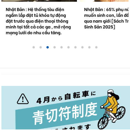
Bản : Hệ thống tàu điện
Nhật Bản : 65% phụ nữ không
lắp đặt tủ khóa tự động
muốn sinh con, lần đầu tiên vư
rước qua điện thoại thông
qua nam giới [Sách Trắng về
tại tất cả các ga , mở rộng
Sinh Sản 2025]
lưới do nhu cầu tăng.