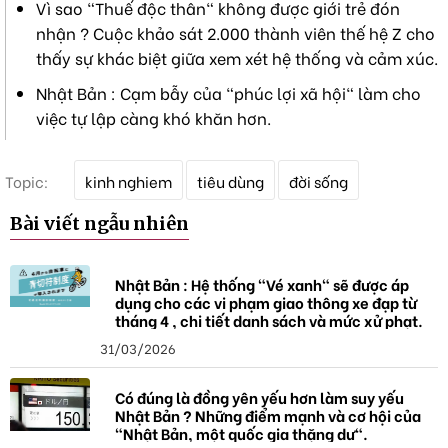
Vì sao "Thuế độc thân" không được giới trẻ đón
nhận ? Cuộc khảo sát 2.000 thành viên thế hệ Z cho
thấy sự khác biệt giữa xem xét hệ thống và cảm xúc.
Nhật Bản : Cạm bẫy của "phúc lợi xã hội" làm cho
việc tự lập càng khó khăn hơn.
T
Topic:
kinh nghiem
tiêu dùng
đời sống
ừ
k
Bài viết ngẫu nhiên
h
ó
a
Nhật Bản : Hệ thống "Vé xanh" sẽ được áp
dụng cho các vi phạm giao thông xe đạp từ
tháng 4 , chi tiết danh sách và mức xử phạt.
31/03/2026
Có đúng là đồng yên yếu hơn làm suy yếu
Nhật Bản ? Những điểm mạnh và cơ hội của
"Nhật Bản, một quốc gia thặng dư".