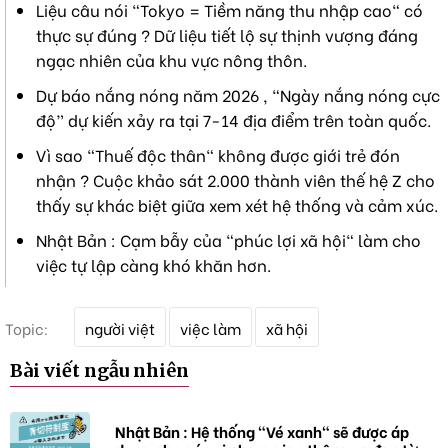
Liệu câu nói "Tokyo = Tiềm năng thu nhập cao" có
thực sự đúng ? Dữ liệu tiết lộ sự thịnh vượng đáng
ngạc nhiên của khu vực nông thôn.
Dự báo nắng nóng năm 2026 , “Ngày nắng nóng cực
độ” dự kiến xảy ra tại 7-14 địa điểm trên toàn quốc.
Vì sao "Thuế độc thân" không được giới trẻ đón
nhận ? Cuộc khảo sát 2.000 thành viên thế hệ Z cho
thấy sự khác biệt giữa xem xét hệ thống và cảm xúc.
Nhật Bản : Cạm bẫy của "phúc lợi xã hội" làm cho
việc tự lập càng khó khăn hơn.
T
Topic:
người việt
việc làm
xã hội
ừ
k
Bài viết ngẫu nhiên
h
ó
a
Nhật Bản : Hệ thống "Vé xanh" sẽ được áp