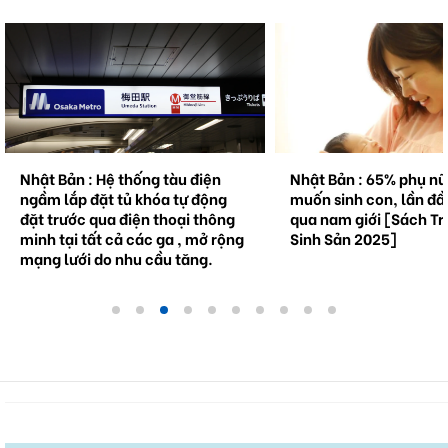
Nhật Bản : 65% phụ nữ không
Natto trở thành hiện 
muốn sinh con, lần đầu tiên vượt
cầu . Bối cảnh và triể
qua nam giới [Sách Trắng về
tương lai.
Sinh Sản 2025]