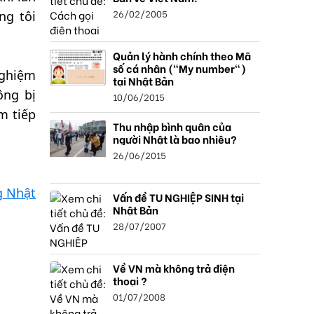
26/02/2005
ng tôi
Quản lý hành chính theo Mã
số cá nhân ("My number")
nghiệm
tại Nhật Bản
ông bị
10/06/2015
m tiếp
Thu nhập bình quân của
người Nhật là bao nhiêu?
26/06/2015
g Nhật
Vấn đề TU NGHIỆP SINH tại
Nhật Bản
28/07/2007
Về VN mà không trả điện
thoại ?
01/07/2008