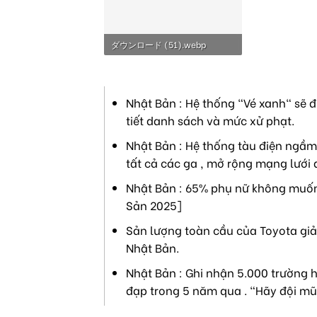
ダウンロード (51).webp
6.8 KB · Lượt xem: 4,326
Nhật Bản : Hệ thống "Vé xanh" sẽ đ
tiết danh sách và mức xử phạt.
Nhật Bản : Hệ thống tàu điện ngầm 
tất cả các ga , mở rộng mạng lưới 
Nhật Bản : 65% phụ nữ không muốn 
Sản 2025]
Sản lượng toàn cầu của Toyota giả
Nhật Bản.
Nhật Bản : Ghi nhận 5.000 trường h
đạp trong 5 năm qua . "Hãy đội mũ