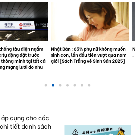
% phụ nữ không muốn
Natto trở thành hiện tượng toàn cầu
S
đầu tiên vượt qua nam
. Bối cảnh và triển vọng tương lai.
3
ắng về Sinh Sản 2025]
g
c áp dụng cho các
chi tiết danh sách