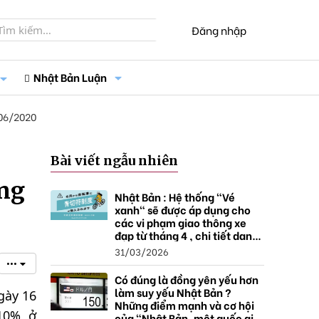
Đăng nhập
Nhật Bản Luận
06/2020
Bài viết ngẫu nhiên
ơng
Nhật Bản : Hệ thống "Vé
xanh" sẽ được áp dụng cho
các vi phạm giao thông xe
đạp từ tháng 4 , chi tiết danh
sách và mức xử phạt.
31/03/2026
•••
Có đúng là đồng yên yếu hơn
làm suy yếu Nhật Bản ?
gày 16
Những điểm mạnh và cơ hội
10%, ở
của "Nhật Bản, một quốc gia