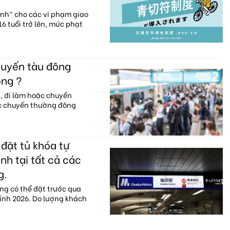
anh" cho các vi phạm giao
6 tuổi trở lên, mức phạt
huyến tàu đông
ông ?
c, đi làm hoặc chuyển
ác chuyến thường đông
đặt tủ khóa tự
nh tại tất cả các
g.
ng có thể đặt trước qua
hính 2026. Do lượng khách