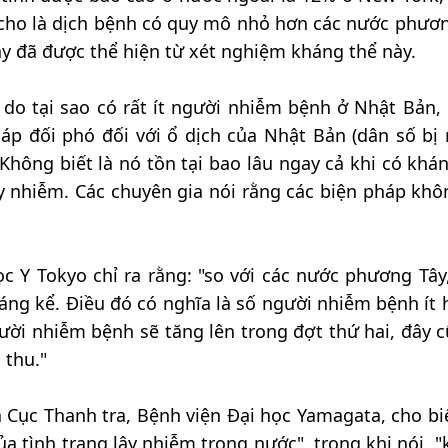
cho là dịch bệnh có quy mô nhỏ hơn các nước phươn
y đã được thể hiện từ xét nghiệm kháng thể này.
ý do tại sao có rất ít người nhiễm bệnh ở Nhật Bản,
áp đối phó đối với ổ dịch của Nhật Bản (dân số bị
hông biết là nó tồn tại bao lâu ngay cả khi có khán
 nhiễm. Các chuyên gia nói rằng các biện pháp khô
 Y Tokyo chỉ ra rằng: "so với các nước phương Tây
áng kể. Điều đó có nghĩa là số người nhiễm bệnh ít h
ười nhiễm bệnh sẽ tăng lên trong đợt thứ hai, đây c
 thu."
 Cục Thanh tra, Bệnh viện Đại học Yamagata, cho biế
a tình trạng lây nhiễm trong nước", trong khi nói, "k