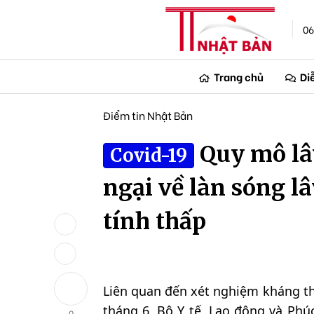
06
Trang chủ
Di
Điểm tin Nhật Bản
Quy mô lâ
Covid-19
ngại về làn sóng l
tính thấp
Liên quan đến xét nghiệm kháng th
tháng 6, Bộ Y tế, Lao động và Phúc
0