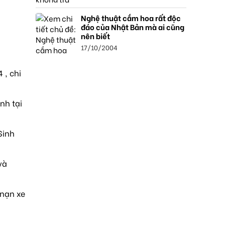
Nghệ thuật cắm hoa rất độc
đáo của Nhật Bản mà ai cũng
nên biết
17/10/2004
 , chi
nh tại
Sinh
và
 nạn xe