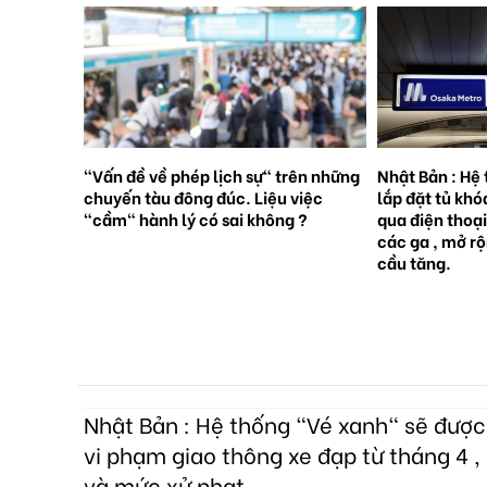
rên những
Nhật Bản : Hệ thống tàu điện ngầm
Nhật Bản : 65
việc
lắp đặt tủ khóa tự động đặt trước
sinh con, lần 
 ?
qua điện thoại thông minh tại tất cả
giới [Sách Tr
các ga , mở rộng mạng lưới do nhu
cầu tăng.
Nhật Bản : Hệ thống "Vé xanh" sẽ đượ
vi phạm giao thông xe đạp từ tháng 4 , 
và mức xử phạt.