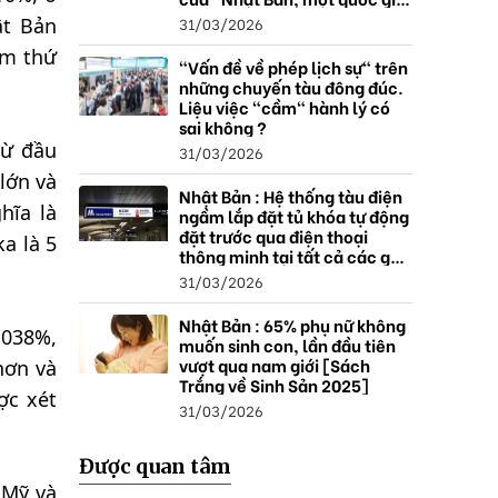
thặng dư".
31/03/2026
ật Bản
ễm thứ
"Vấn đề về phép lịch sự" trên
những chuyến tàu đông đúc.
Liệu việc "cầm" hành lý có
sai không ?
từ đầu
31/03/2026
lớn và
Nhật Bản : Hệ thống tàu điện
hĩa là
ngầm lắp đặt tủ khóa tự động
đặt trước qua điện thoại
a là 5
thông minh tại tất cả các ga ,
mở rộng mạng lưới do nhu
31/03/2026
cầu tăng.
Nhật Bản : 65% phụ nữ không
,038%,
muốn sinh con, lần đầu tiên
vượt qua nam giới [Sách
hơn và
Trắng về Sinh Sản 2025]
ợc xét
31/03/2026
Được quan tâm
 Mỹ và