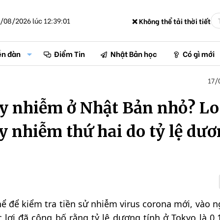
/08/2026 lúc 12:39:01
❌ Không thể tải thời tiết
ễn đàn
Điểm Tin
Nhật Bản học
Có gì mới
17/
y nhiễm ở Nhật Bản nhỏ? Lo
ây nhiễm thứ hai do tỷ lệ dư
ể để kiểm tra tiền sử nhiễm virus corona mới, vào n
 lợi đã công bố rằng tỷ lệ dương tính ở Tokyo là 0,