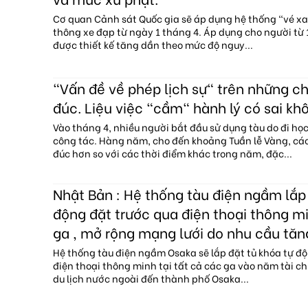
Cơ quan Cảnh sát Quốc gia sẽ áp dụng hệ thống "vé x
thông xe đạp từ ngày 1 tháng 4. Áp dụng cho người từ 1
được thiết kế tăng dần theo mức độ nguy...
"Vấn đề về phép lịch sự" trên những c
đúc. Liệu việc "cầm" hành lý có sai kh
Vào tháng 4, nhiều người bắt đầu sử dụng tàu do đi họ
công tác. Hàng năm, cho đến khoảng Tuần lễ Vàng, c
đúc hơn so với các thời điểm khác trong năm, đặc...
Nhật Bản : Hệ thống tàu điện ngầm lắp 
động đặt trước qua điện thoại thông mi
ga , mở rộng mạng lưới do nhu cầu tăn
Hệ thống tàu điện ngầm Osaka sẽ lắp đặt tủ khóa tự độ
điện thoại thông minh tại tất cả các ga vào năm tài c
du lịch nước ngoài đến thành phố Osaka...