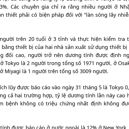
03%. Các chuyên gia chỉ ra rằng nhiều người ở Nh
n thiết phải có biện pháp đối với "làn sóng lây nhi
gười trên 20 tuổi ở 3 tỉnh và thực hiện kiểm tra 
ằng thiết bị của hai nhà sản xuất sử dụng thiết bị 
g đối cao, người trở nên dương tính được định ng
ở Tokyo là 2 người trong tổng số 1971 người, ở Osak
ở Miyagi là 1 người trên tổng số 3009 người.
tích lũy được báo cáo vào ngày 31 tháng 5 là Tokyo 0
ng cả hai trường hợp, tỷ lệ dương tính lần này cao 
m bệnh không có triệu chứng nhất định không đư
tính được báo cáo ở nước ngoài là 12% ở New York,