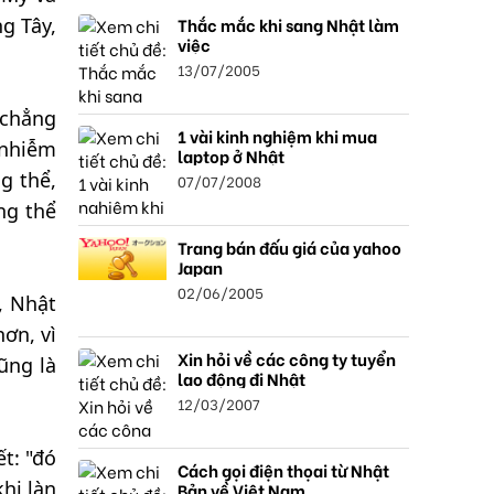
Thắc mắc khi sang Nhật làm
g Tây,
việc
13/07/2005
 chẳng
1 vài kinh nghiệm khi mua
 nhiễm
laptop ở Nhật
g thể,
07/07/2008
ng thể
Trang bán đấu giá của yahoo
Japan
02/06/2005
, Nhật
ơn, vì
Xin hỏi về các công ty tuyển
ũng là
lao động đi Nhật
12/03/2007
t: "đó
Cách gọi điện thọai từ Nhật
hi làn
Bản về Việt Nam.