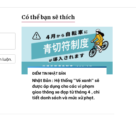
Có thể bạn sẽ thích
h luận.
ĐIỂM TIN NHẬT BẢN
Nhật Bản : Hệ thống "Vé xanh" sẽ
được áp dụng cho các vi phạm
giao thông xe đạp từ tháng 4 , chi
tiết danh sách và mức xử phạt.