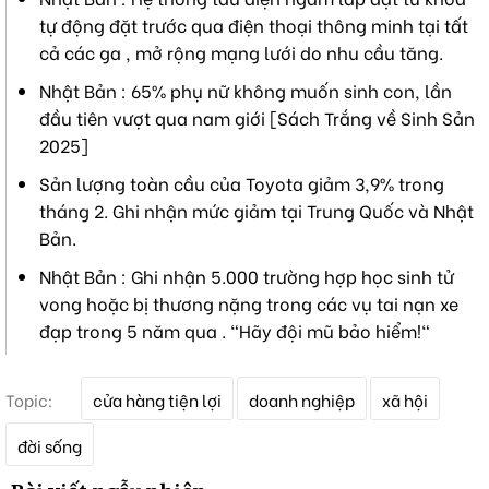
tự động đặt trước qua điện thoại thông minh tại tất
cả các ga , mở rộng mạng lưới do nhu cầu tăng.
Nhật Bản : 65% phụ nữ không muốn sinh con, lần
đầu tiên vượt qua nam giới [Sách Trắng về Sinh Sản
2025]
Sản lượng toàn cầu của Toyota giảm 3,9% trong
tháng 2. Ghi nhận mức giảm tại Trung Quốc và Nhật
Bản.
Nhật Bản : Ghi nhận 5.000 trường hợp học sinh tử
vong hoặc bị thương nặng trong các vụ tai nạn xe
đạp trong 5 năm qua . "Hãy đội mũ bảo hiểm!"
T
Topic:
cửa hàng tiện lợi
doanh nghiệp
xã hội
ừ
k
đời sống
h
ó