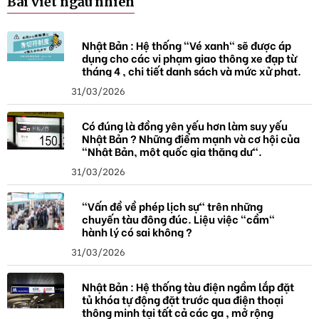
Bài viết ngẫu nhiên
a
Nhật Bản : Hệ thống "Vé xanh" sẽ được áp
dụng cho các vi phạm giao thông xe đạp từ
tháng 4 , chi tiết danh sách và mức xử phạt.
31/03/2026
Có đúng là đồng yên yếu hơn làm suy yếu
Nhật Bản ? Những điểm mạnh và cơ hội của
"Nhật Bản, một quốc gia thặng dư".
31/03/2026
"Vấn đề về phép lịch sự" trên những
chuyến tàu đông đúc. Liệu việc "cầm"
hành lý có sai không ?
31/03/2026
Nhật Bản : Hệ thống tàu điện ngầm lắp đặt
tủ khóa tự động đặt trước qua điện thoại
thông minh tại tất cả các ga , mở rộng