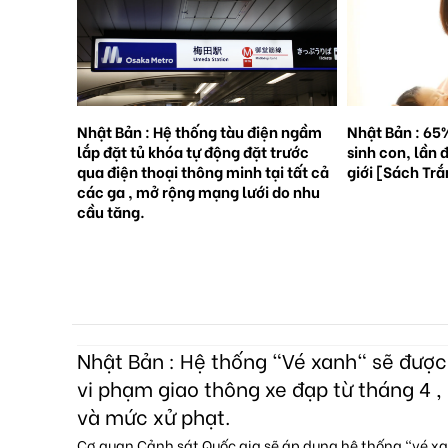
rên những
Nhật Bản : Hệ thống tàu điện ngầm
Nhật Bản : 65
việc
lắp đặt tủ khóa tự động đặt trước
sinh con, lần 
 ?
qua điện thoại thông minh tại tất cả
giới [Sách Tr
các ga , mở rộng mạng lưới do nhu
cầu tăng.
Nhật Bản : Hệ thống "Vé xanh" sẽ đượ
vi phạm giao thông xe đạp từ tháng 4 , 
và mức xử phạt.
Cơ quan Cảnh sát Quốc gia sẽ áp dụng hệ thống "vé x