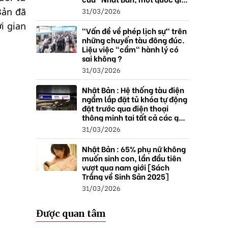
thặng dư".
31/03/2026
Bản đã
i gian
"Vấn đề về phép lịch sự" trên
những chuyến tàu đông đúc.
Liệu việc "cầm" hành lý có
sai không ?
31/03/2026
Nhật Bản : Hệ thống tàu điện
ngầm lắp đặt tủ khóa tự động
đặt trước qua điện thoại
thông minh tại tất cả các ga ,
mở rộng mạng lưới do nhu
31/03/2026
cầu tăng.
Nhật Bản : 65% phụ nữ không
muốn sinh con, lần đầu tiên
vượt qua nam giới [Sách
Trắng về Sinh Sản 2025]
31/03/2026
Được quan tâm