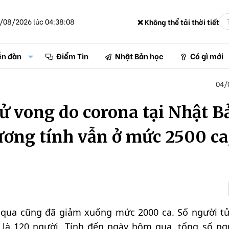
/08/2026 lúc 04:38:08
❌ Không thể tải thời tiết
ễn đàn
Điểm Tin
Nhật Bản học
Có gì mới
04/
tử vong do corona tại Nhật B
ương tính vẫn ở mức 2500 ca
 qua cũng đã giảm xuống mức 2000 ca. Số người t
t là 120 người. Tính đến ngày hôm qua, tổng số ng