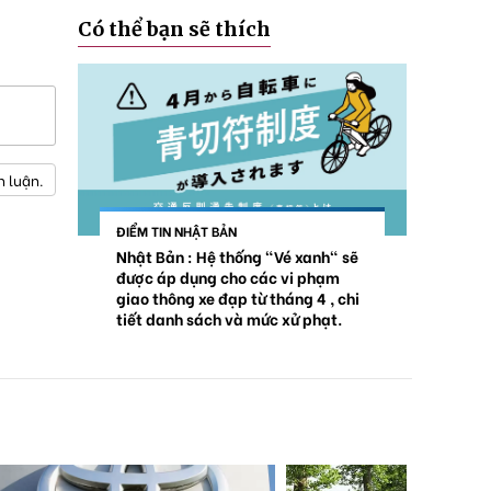
Có thể bạn sẽ thích
h luận.
ĐIỂM TIN NHẬT BẢN
Nhật Bản : Hệ thống "Vé xanh" sẽ
được áp dụng cho các vi phạm
giao thông xe đạp từ tháng 4 , chi
tiết danh sách và mức xử phạt.