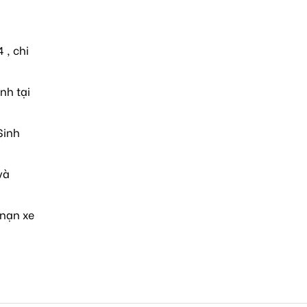
 , chi
nh tại
Sinh
và
 nạn xe