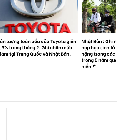
ản lượng toàn cầu của Toyota giảm
Nhật Bản : Ghi nhận 5.000
,9% trong tháng 2. Ghi nhận mức
hợp học sinh tử vong hoặc
iảm tại Trung Quốc và Nhật Bản.
nặng trong các vụ tai nạn 
trong 5 năm qua . "Hãy độ
hiểm!"