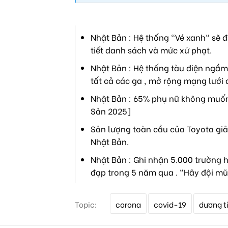
Nhật Bản : Hệ thống "Vé xanh" sẽ đ
tiết danh sách và mức xử phạt.
Nhật Bản : Hệ thống tàu điện ngầm 
tất cả các ga , mở rộng mạng lưới 
Nhật Bản : 65% phụ nữ không muốn 
Sản 2025]
Sản lượng toàn cầu của Toyota giả
Nhật Bản.
Nhật Bản : Ghi nhận 5.000 trường h
đạp trong 5 năm qua . "Hãy đội mũ
T
Topic:
corona
covid-19
dương t
ừ
k