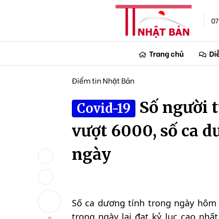
07
Trang chủ
Di
Điểm tin Nhật Bản
Số người 
Covid-19
vượt 6000, số ca d
ngày
Số ca dương tính trong ngày hôm
trong ngày lại đạt kỷ lục cao nhấ
0