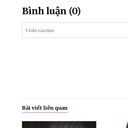
h
ó
Bình luận (0)
a
Ý kiến của bạn
Bài viết liên quan