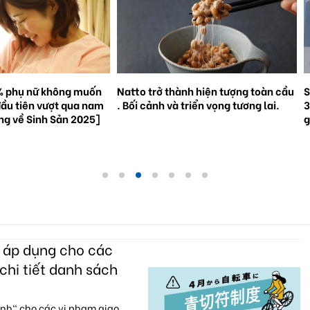
% phụ nữ không muốn
Natto trở thành hiện tượng toàn cầu
S
đầu tiên vượt qua nam
. Bối cảnh và triển vọng tương lai.
3
ắng về Sinh Sản 2025]
g
c áp dụng cho các
chi tiết danh sách
anh" cho các vi phạm giao