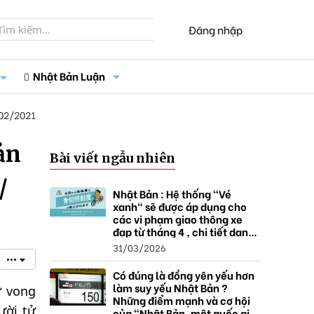
Đăng nhập
Nhật Bản Luận
02/2021
ản
Bài viết ngẫu nhiên
/
Nhật Bản : Hệ thống "Vé
xanh" sẽ được áp dụng cho
các vi phạm giao thông xe
đạp từ tháng 4 , chi tiết danh
sách và mức xử phạt.
31/03/2026
•••
Có đúng là đồng yên yếu hơn
làm suy yếu Nhật Bản ?
ử vong
Những điểm mạnh và cơ hội
ười tử
của "Nhật Bản, một quốc gia