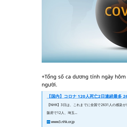
+Tổng số ca dương tính ngày hôm q
người.
【国内】コロナ 120人死亡2日連続最多 263
【NHK】3日は、これまでに全国で2631人の感染
阪府で12人、埼玉…
www3.nhk.or.jp