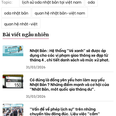
Topic:
lịch sử oda nhật bản tại việt nam
oda
ừ
k
oda nhật bản
quan hệ nhật bản-việt nam
h
ó
quan hệ nhât-việt
a
Bài viết ngẫu nhiên
Nhật Bản : Hệ thống "Vé xanh" sẽ được áp
dụng cho các vi phạm giao thông xe đạp từ
tháng 4 , chi tiết danh sách và mức xử phạt.
31/03/2026
Có đúng là đồng yên yếu hơn làm suy yếu
Nhật Bản ? Những điểm mạnh và cơ hội của
"Nhật Bản, một quốc gia thặng dư".
31/03/2026
"Vấn đề về phép lịch sự" trên những
chuyến tàu đông đúc. Liệu việc "cầm"