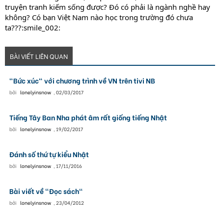
truyện tranh kiếm sống được? Đó có phải là ngành nghề hay
không? Có bạn Việt Nam nào học trong trường đó chưa
ta???:smile_002:
BÀI VIẾT LIÊN QUAN
"Bức xúc" với chương trình về VN trên tivi NB
bởi
lonelyinsnow
,
02/03/2017
Tiếng Tây Ban Nha phát âm rất giống tiếng Nhật
bởi
lonelyinsnow
,
19/02/2017
Đánh số thứ tự kiểu Nhật
bởi
lonelyinsnow
,
17/11/2016
Bài viết về "Đọc sách"
bởi
lonelyinsnow
,
23/04/2012