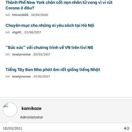
Thành Phố New York chôn cất nạn nhân tử vong vì vi rút
Corona ở đâu?
bởi
hhtran1828
,
10/04/2020
Chuyên mục cho những ai yêu sách tại Hà Nội
bởi
nhjp91
,
23/08/2017
"Bức xúc" với chương trình về VN trên tivi NB
bởi
lonelyinsnow
,
02/03/2017
Tiếng Tây Ban Nha phát âm rất giống tiếng Nhật
bởi
lonelyinsnow
,
19/02/2017
kamikaze
Administrator
18/03/2011
#2