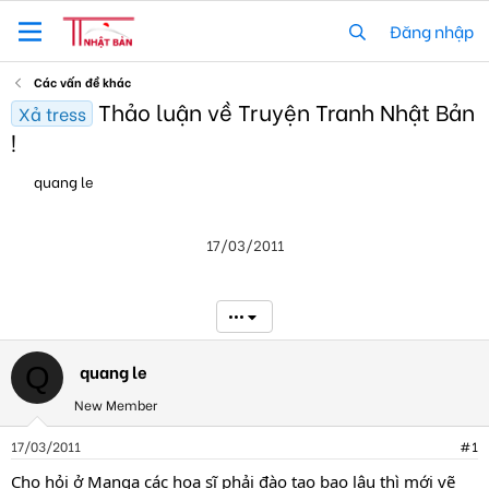
Đăng nhập
Các vấn đề khác
Thảo luận về Truyện Tranh Nhật Bản
Xả tress
!
T
N
quang le
h
g
r
à
e
y
17/03/2011
a
g
d
ử
s
i
t
•••
a
r
t
quang le
Q
e
New Member
r
17/03/2011
#1
Cho hỏi ở Manga các họa sĩ phải đào tạo bao lâu thì mới vẽ