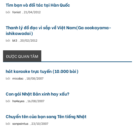
Tìm bạn và đối tác tại Hàn Quốc
bởi
fonist
,
21/04/2012
Thanh lý đồ đạc vì sắp về Việt Nam(Ga oookayama-
ishikawadai)
bởi
bt3
,
20/02/2012
ĐƯỢC QUAN TÂM
hát karaoke trực tuyến (10.000 bài)
bởi
micdac
,
18/08/2007
Con gái Nhật Bản xinh hay xấu?
bởi
ha4eyes
,
16/08/2007
Chuyển tên của bạn sang Tên tiếng Nhật
bởi
sonpaintus
,
23/10/2007