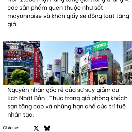
các sản phẩm quen thuộc như sốt
mayonnaise và khăn giấy sẽ đồng loạt tăng
giá.
Nguyên nhân gốc rễ của sự suy giảm du
lịch Nhật Bản . Thực trạng giá phòng khách
sạn tăng cao và những hạn chế của trí tuệ
nhân tạo.
Facebook
X
Bluesky
LinkedIn
Email
Link
Chia sẻ: