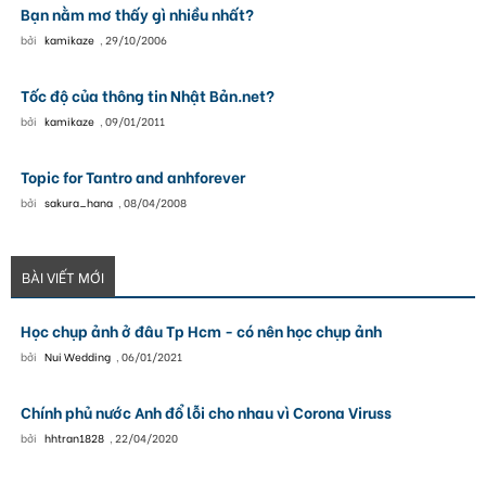
Bạn nằm mơ thấy gì nhiều nhất?
bởi
kamikaze
,
29/10/2006
Tốc độ của thông tin Nhật Bản.net?
bởi
kamikaze
,
09/01/2011
Topic for Tantro and anhforever
bởi
sakura_hana
,
08/04/2008
BÀI VIẾT MỚI
Học chụp ảnh ở đâu Tp Hcm - có nên học chụp ảnh
bởi
Nui Wedding
,
06/01/2021
Chính phủ nước Anh đổ lỗi cho nhau vì Corona Viruss
bởi
hhtran1828
,
22/04/2020