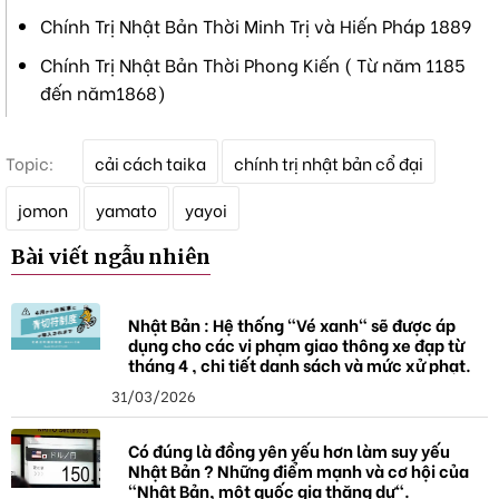
Chính Trị Nhật Bản Thời Minh Trị và Hiến Pháp 1889
Chính Trị Nhật Bản Thời Phong Kiến ( Từ năm 1185
đến năm1868)
T
Topic:
cải cách taika
chính trị nhật bản cổ đại
ừ
k
jomon
yamato
yayoi
h
ó
Bài viết ngẫu nhiên
a
Nhật Bản : Hệ thống "Vé xanh" sẽ được áp
dụng cho các vi phạm giao thông xe đạp từ
tháng 4 , chi tiết danh sách và mức xử phạt.
31/03/2026
Có đúng là đồng yên yếu hơn làm suy yếu
Nhật Bản ? Những điểm mạnh và cơ hội của
"Nhật Bản, một quốc gia thặng dư".