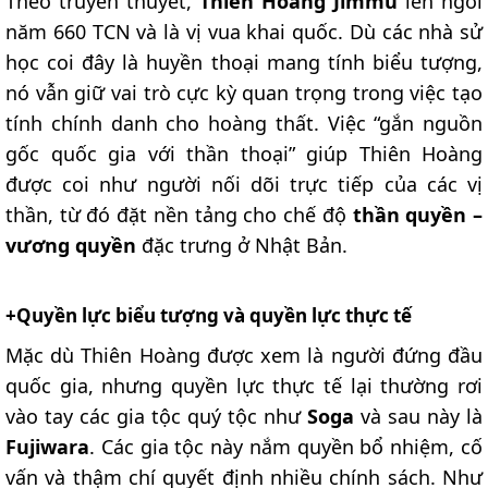
Theo truyền thuyết,
Thiên Hoàng Jimmu
lên ngôi
năm 660 TCN và là vị vua khai quốc. Dù các nhà sử
học coi đây là huyền thoại mang tính biểu tượng,
nó vẫn giữ vai trò cực kỳ quan trọng trong việc tạo
tính chính danh cho hoàng thất. Việc “gắn nguồn
gốc quốc gia với thần thoại” giúp Thiên Hoàng
được coi như người nối dõi trực tiếp của các vị
thần, từ đó đặt nền tảng cho chế độ
thần quyền –
vương quyền
đặc trưng ở Nhật Bản.
+Quyền lực biểu tượng và quyền lực thực tế​
Mặc dù Thiên Hoàng được xem là người đứng đầu
quốc gia, nhưng quyền lực thực tế lại thường rơi
vào tay các gia tộc quý tộc như
Soga
và sau này là
Fujiwara
. Các gia tộc này nắm quyền bổ nhiệm, cố
vấn và thậm chí quyết định nhiều chính sách. Như