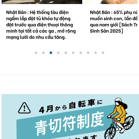
Nhật Bản : 65% phụ nữ không
Natto trở thành hiện 
muốn sinh con, lần đầu tiên vượt
cầu . Bối cảnh và triể
qua nam giới [Sách Trắng về
tương lai.
Sinh Sản 2025]