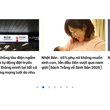
% phụ nữ không muốn
Natto trở thành hiện tượng toàn cầu
S
đầu tiên vượt qua nam
. Bối cảnh và triển vọng tương lai.
3
ắng về Sinh Sản 2025]
g