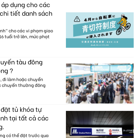
c áp dụng cho các
chi tiết danh sách
anh" cho các vi phạm giao
6 tuổi trở lên, mức phạt
huyến tàu đông
ông ?
c, đi làm hoặc chuyển
ác chuyến thường đông
đặt tủ khóa tự
nh tại tất cả các
g.
ng có thể đặt trước qua