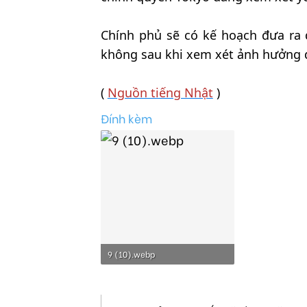
Chính phủ sẽ có kế hoạch đưa ra 
không sau khi xem xét ảnh hưởng đ
(
Nguồn tiếng Nhật
)
Đính kèm
9 (10).webp
38.2 KB · Lượt xem: 341