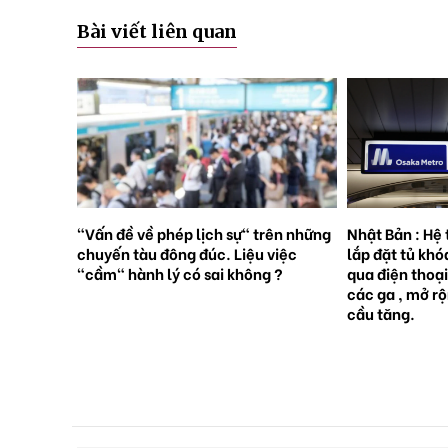
Bài viết liên quan
rên những
Nhật Bản : Hệ thống tàu điện ngầm
Nhật Bản : 65
việc
lắp đặt tủ khóa tự động đặt trước
sinh con, lần 
 ?
qua điện thoại thông minh tại tất cả
giới [Sách Tr
các ga , mở rộng mạng lưới do nhu
cầu tăng.