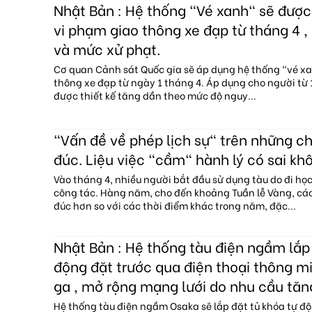
Nhật Bản : Hệ thống "Vé xanh" sẽ đượ
vi phạm giao thông xe đạp từ tháng 4 , 
và mức xử phạt.
Cơ quan Cảnh sát Quốc gia sẽ áp dụng hệ thống "vé x
thông xe đạp từ ngày 1 tháng 4. Áp dụng cho người từ 1
được thiết kế tăng dần theo mức độ nguy...
"Vấn đề về phép lịch sự" trên những c
đúc. Liệu việc "cầm" hành lý có sai kh
Vào tháng 4, nhiều người bắt đầu sử dụng tàu do đi họ
công tác. Hàng năm, cho đến khoảng Tuần lễ Vàng, c
đúc hơn so với các thời điểm khác trong năm, đặc...
Nhật Bản : Hệ thống tàu điện ngầm lắp 
động đặt trước qua điện thoại thông mi
ga , mở rộng mạng lưới do nhu cầu tăn
Hệ thống tàu điện ngầm Osaka sẽ lắp đặt tủ khóa tự độ