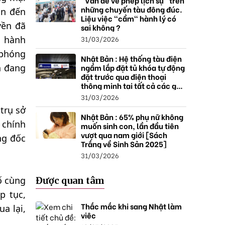
"Vấn đề về phép lịch sự" trên
những chuyến tàu đông đúc.
an đến
Liệu việc "cầm" hành lý có
yền đã
sai không ?
31/03/2026
n hành
 phóng
Nhật Bản : Hệ thống tàu điện
ngầm lắp đặt tủ khóa tự động
n đang
đặt trước qua điện thoại
thông minh tại tất cả các ga ,
mở rộng mạng lưới do nhu
31/03/2026
cầu tăng.
trụ sở
Nhật Bản : 65% phụ nữ không
 chính
muốn sinh con, lần đầu tiên
vượt qua nam giới [Sách
ng đốc
Trắng về Sinh Sản 2025]
31/03/2026
ố cùng
Được quan tâm
p tục,
Thắc mắc khi sang Nhật làm
a lại,
việc