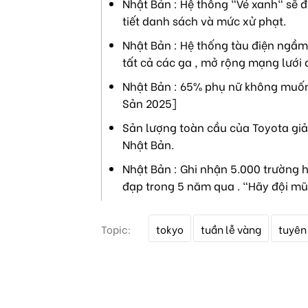
Nhật Bản : Hệ thống "Vé xanh" sẽ đ
tiết danh sách và mức xử phạt.
Nhật Bản : Hệ thống tàu điện ngầm 
tất cả các ga , mở rộng mạng lưới 
Nhật Bản : 65% phụ nữ không muốn 
Sản 2025]
Sản lượng toàn cầu của Toyota giả
Nhật Bản.
Nhật Bản : Ghi nhận 5.000 trường h
đạp trong 5 năm qua . "Hãy đội mũ
T
Topic:
tokyo
tuần lễ vàng
tuyên
ừ
k
h
ó
a