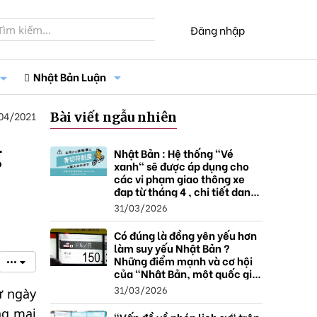
Đăng nhập
Nhật Bản Luận
04/2021
Bài viết ngẫu nhiên
g
Nhật Bản : Hệ thống "Vé
xanh" sẽ được áp dụng cho
các vi phạm giao thông xe
đạp từ tháng 4 , chi tiết danh
sách và mức xử phạt.
31/03/2026
Có đúng là đồng yên yếu hơn
làm suy yếu Nhật Bản ?
Những điểm mạnh và cơ hội
•••
của "Nhật Bản, một quốc gia
thặng dư".
31/03/2026
ừ ngày
ng mại