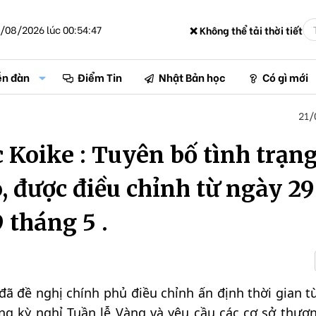
/08/2026 lúc 00:54:47
❌ Không thể tải thời tiết
ễn đàn
Điểm Tin
Nhật Bản học
Có gì mới
21/
 Koike : Tuyên bố tình trạn
, được điều chỉnh từ ngày 29
 tháng 5 .
đã đề nghị chính phủ điều chỉnh ấn định thời gian t
ng kỳ nghỉ Tuần lễ Vàng và yêu cầu các cơ sở thươ