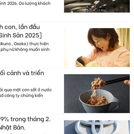
hính 2026. Do lượng khách
h con, lần đầu
 Sinh Sản 2025]
Ikuno , Osaka) thực hiện
% phụ nữ không muốn sinh
ối cảnh và triển
ải qua một cơn sốt ở nước
 số công ty chứng kiến
9% trong tháng 2.
Nhật Bản.