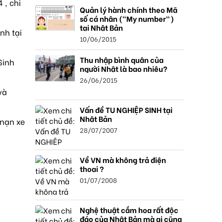
 , chi
Quản lý hành chính theo Mã
số cá nhân ("My number")
tại Nhật Bản
nh tại
10/06/2015
Thu nhập bình quân của
Sinh
người Nhật là bao nhiêu?
26/06/2015
và
Vấn đề TU NGHIỆP SINH tại
Nhật Bản
 nạn xe
28/07/2007
Về VN mà không trả điện
thoại ?
01/07/2008
Nghệ thuật cắm hoa rất độc
đáo của Nhật Bản mà ai cũng