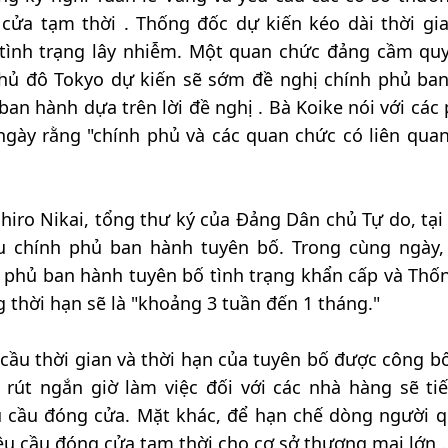
cửa tạm thời . Thống đốc dự kiến kéo dài thời gi
 tình trạng lây nhiễm. Một quan chức đảng cầm qu
 Thủ đô Tokyo dự kiến sẽ sớm đề nghị chính phủ ba
ban hành dựa trên lời đề nghị . Bà Koike nói với các
ngày rằng "chính phủ và các quan chức có liên qua
hiro Nikai, tổng thư ký của Đảng Dân chủ Tự do, tại 
u chính phủ ban hành tuyên bố. Trong cùng ngày,
 phủ ban hành tuyên bố tình trạng khẩn cấp và Thố
thời hạn sẽ là "khoảng 3 tuần đến 1 tháng."
 cầu thời gian và thời hạn của tuyên bố được công b
 rút ngắn giờ làm việc đối với các nhà hàng sẽ tiế
 cầu đóng cửa. Mặt khác, để hạn chế dòng người qu
u cầu đóng cửa tạm thời cho cơ sở thương mại lớn .