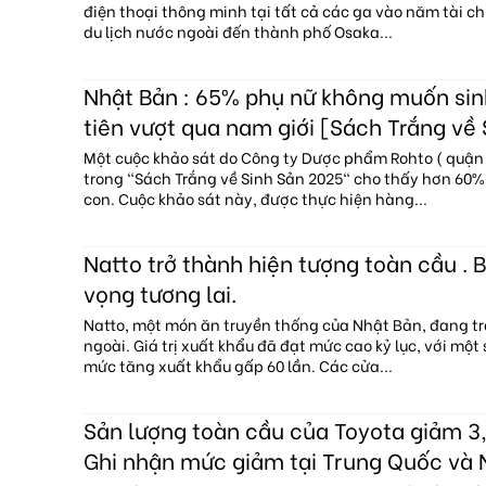
điện thoại thông minh tại tất cả các ga vào năm tài c
du lịch nước ngoài đến thành phố Osaka...
Nhật Bản : 65% phụ nữ không muốn sin
tiên vượt qua nam giới [Sách Trắng về
Một cuộc khảo sát do Công ty Dược phẩm Rohto ( quận 
trong "Sách Trắng về Sinh Sản 2025" cho thấy hơn 60
con. Cuộc khảo sát này, được thực hiện hàng...
Natto trở thành hiện tượng toàn cầu . B
vọng tương lai.
Natto, một món ăn truyền thống của Nhật Bản, đang tr
ngoài. Giá trị xuất khẩu đã đạt mức cao kỷ lục, với một
mức tăng xuất khẩu gấp 60 lần. Các cửa...
Sản lượng toàn cầu của Toyota giảm 3,
Ghi nhận mức giảm tại Trung Quốc và 