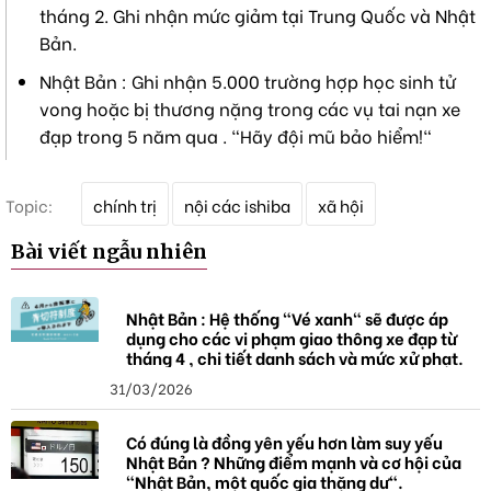
tháng 2. Ghi nhận mức giảm tại Trung Quốc và Nhật
Bản.
Nhật Bản : Ghi nhận 5.000 trường hợp học sinh tử
vong hoặc bị thương nặng trong các vụ tai nạn xe
đạp trong 5 năm qua . "Hãy đội mũ bảo hiểm!"
T
Topic:
chính trị
nội các ishiba
xã hội
ừ
k
Bài viết ngẫu nhiên
h
ó
a
Nhật Bản : Hệ thống "Vé xanh" sẽ được áp
dụng cho các vi phạm giao thông xe đạp từ
tháng 4 , chi tiết danh sách và mức xử phạt.
31/03/2026
Có đúng là đồng yên yếu hơn làm suy yếu
Nhật Bản ? Những điểm mạnh và cơ hội của
"Nhật Bản, một quốc gia thặng dư".