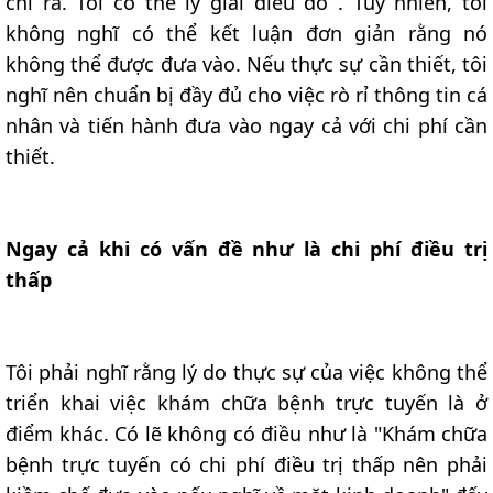
chỉ ra. Tôi có thể lý giải điều đó . Tuy nhiên, tôi
không nghĩ có thể kết luận đơn giản rằng nó
không thể được đưa vào. Nếu thực sự cần thiết, tôi
nghĩ nên chuẩn bị đầy đủ cho việc rò rỉ thông tin cá
nhân và tiến hành đưa vào ngay cả với chi phí cần
thiết.
Ngay cả khi có vấn đề như là chi phí điều trị
thấp
Tôi phải nghĩ rằng lý do thực sự của việc không thể
triển khai việc khám chữa bệnh trực tuyến là ở
điểm khác. Có lẽ không có điều như là "Khám chữa
bệnh trực tuyến có chi phí điều trị thấp nên phải