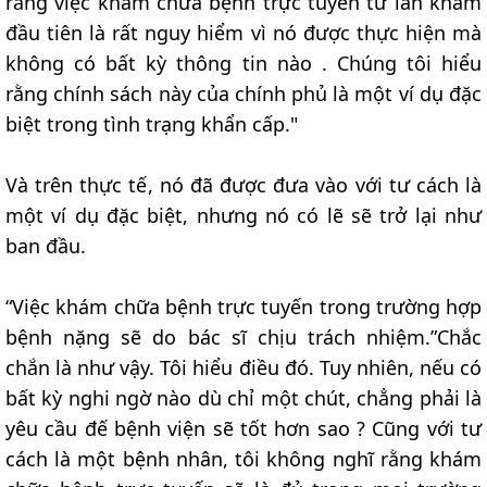
rằng việc khám chữa bệnh trực tuyến từ lần khám
đầu tiên là rất nguy hiểm vì nó được thực hiện mà
không có bất kỳ thông tin nào . Chúng tôi hiểu
rằng chính sách này của chính phủ là một ví dụ đặc
biệt trong tình trạng khẩn cấp."
Và trên thực tế, nó đã được đưa vào với tư cách là
một ví dụ đặc biệt, nhưng nó có lẽ sẽ trở lại như
ban đầu.
“Việc khám chữa bệnh trực tuyến trong trường hợp
bệnh nặng sẽ do bác sĩ chịu trách nhiệm.”Chắc
chắn là như vậy. Tôi hiểu điều đó. Tuy nhiên, nếu có
bất kỳ nghi ngờ nào dù chỉ một chút, chẳng phải là
yêu cầu đế bệnh viện sẽ tốt hơn sao ? Cũng với tư
cách là một bệnh nhân, tôi không nghĩ rằng khám