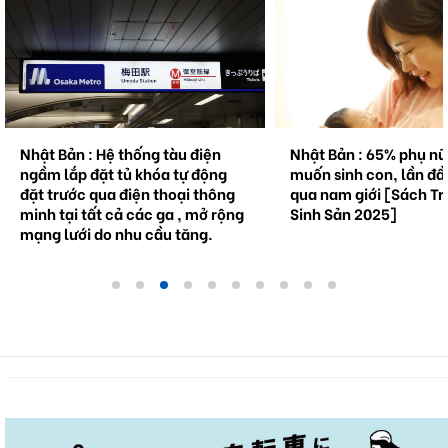
thống tàu điện
Nhật Bản : 65% phụ nữ không
N
ủ khóa tự động
muốn sinh con, lần đầu tiên vượt
cầ
điện thoại thông
qua nam giới [Sách Trắng về
tư
 các ga , mở rộng
Sinh Sản 2025]
hu cầu tăng.