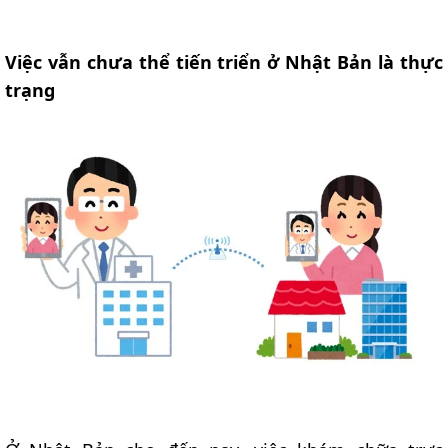
Việc vẫn chưa thể tiến triển ở Nhật Bản là thực
trạng