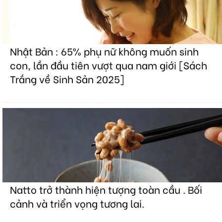
Nhật Bản : 65% phụ nữ không muốn sinh
con, lần đầu tiên vượt qua nam giới [Sách
Trắng về Sinh Sản 2025]
Natto trở thành hiện tượng toàn cầu . Bối
cảnh và triển vọng tương lai.