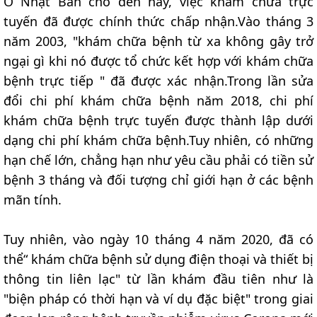
Ở Nhật Bản cho đến nay, việc khám chữa trực
tuyến đã được chính thức chấp nhận.Vào tháng 3
năm 2003, "khám chữa bệnh từ xa không gây trở
ngại gì khi nó được tổ chức kết hợp với khám chữa
bệnh trực tiếp " đã được xác nhận.Trong lần sửa
đổi chi phí khám chữa bệnh năm 2018, chi phí
khám chữa bệnh trực tuyến được thành lập dưới
dạng chi phí khám chữa bệnh.Tuy nhiên, có những
hạn chế lớn, chẳng hạn như yêu cầu phải có tiền sử
bệnh 3 tháng và đối tượng chỉ giới hạn ở các bệnh
mãn tính.
Tuy nhiên, vào ngày 10 tháng 4 năm 2020, đã có
thể“ khám chữa bệnh sử dụng điện thoại và thiết bị
thông tin liên lạc" từ lần khám đầu tiên như là
"biện pháp có thời hạn và ví dụ đặc biệt" trong giai