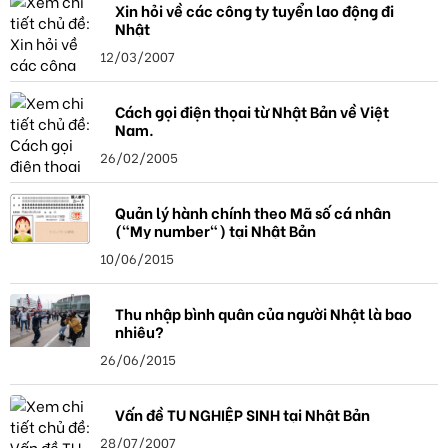
Xin hỏi về các công ty tuyển lao động đi
Nhật
12/03/2007
Cách gọi điện thọai từ Nhật Bản về Việt
Nam.
26/02/2005
Quản lý hành chính theo Mã số cá nhân
("My number") tại Nhật Bản
10/06/2015
Thu nhập bình quân của người Nhật là bao
nhiêu?
26/06/2015
Vấn đề TU NGHIỆP SINH tại Nhật Bản
28/07/2007