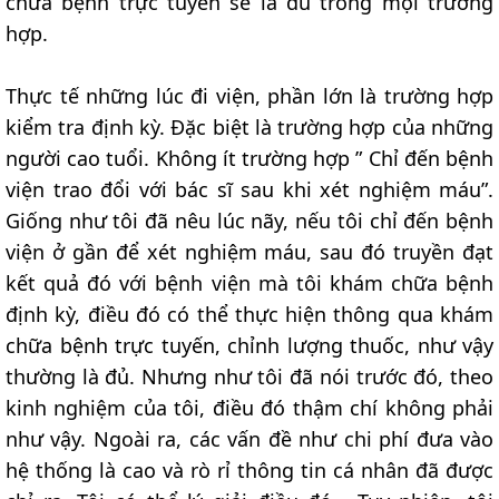
chữa bệnh trực tuyến sẽ là đủ trong mọi trường
hợp.
Thực tế những lúc đi viện, phần lớn là trường hợp
kiểm tra định kỳ. Đặc biệt là trường hợp của những
người cao tuổi. Không ít trường hợp ” Chỉ đến bệnh
viện trao đổi với bác sĩ sau khi xét nghiệm máu”.
Giống như tôi đã nêu lúc nãy, nếu tôi chỉ đến bệnh
viện ở gần để xét nghiệm máu, sau đó truyền đạt
kết quả đó với bệnh viện mà tôi khám chữa bệnh
định kỳ, điều đó có thể thực hiện thông qua khám
chữa bệnh trực tuyến, chỉnh lượng thuốc, như vậy
thường là đủ. Nhưng như tôi đã nói trước đó, theo
kinh nghiệm của tôi, điều đó thậm chí không phải
như vậy. Ngoài ra, các vấn đề như chi phí đưa vào
hệ thống là cao và rò rỉ thông tin cá nhân đã được