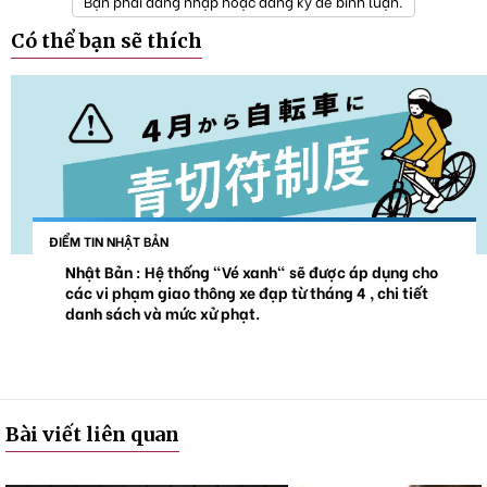
Bạn phải đăng nhập hoặc đăng ký để bình luận.
Có thể bạn sẽ thích
ĐIỂM TIN NHẬT BẢN
Nhật Bản : Hệ thống "Vé xanh" sẽ được áp dụng cho
các vi phạm giao thông xe đạp từ tháng 4 , chi tiết
danh sách và mức xử phạt.
Bài viết liên quan