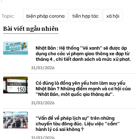
T
Topic:
biện pháp corona
tiền hợp tác
xã hội
ừ
k
Bài viết ngẫu nhiên
h
ó
a
Nhật Bản : Hệ thống "Vé xanh" sẽ được áp
dụng cho các vi phạm giao thông xe đạp từ
tháng 4 , chi tiết danh sách và mức xử phạt.
31/03/2026
Có đúng là đồng yên yếu hơn làm suy yếu
Nhật Bản ? Những điểm mạnh và cơ hội của
"Nhật Bản, một quốc gia thặng dư".
31/03/2026
"Vấn đề về phép lịch sự" trên những
chuyến tàu đông đúc. Liệu việc "cầm"
hành lý có sai không ?
31/03/2026