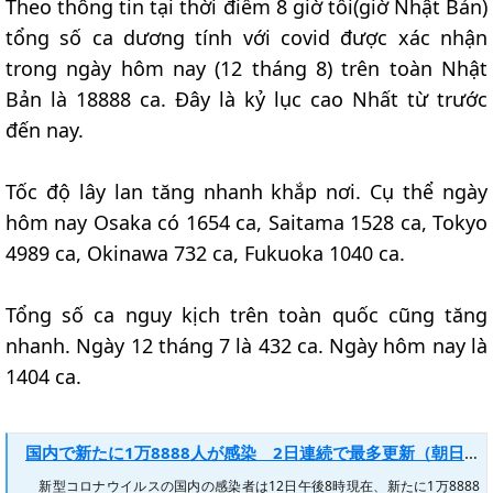
Theo thông tin tại thời điểm 8 giờ tối(giờ Nhật Bản)
tổng số ca dương tính với covid được xác nhận
trong ngày hôm nay (12 tháng 8) trên toàn Nhật
Bản là 18888 ca. Đây là kỷ lục cao Nhất từ trước
đến nay.
Tốc độ lây lan tăng nhanh khắp nơi. Cụ thể ngày
hôm nay Osaka có 1654 ca, Saitama 1528 ca, Tokyo
4989 ca, Okinawa 732 ca, Fukuoka 1040 ca.
Tổng số ca nguy kịch trên toàn quốc cũng tăng
nhanh. Ngày 12 tháng 7 là 432 ca. Ngày hôm nay là
1404 ca.
国内で新たに1万8888人が感染 2日連続で最多更新（朝日新聞デジタル） - Yahoo!ニュース
新型コロナウイルスの国内の感染者は12日午後8時現在、新たに1万8888