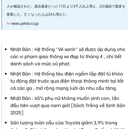
人が確認された。過去最多だった11日より3千人以上増え、2日連続で最多を
更新した。亡くなった人は24人増えた。
news.yahoo.co.jp
Nhật Bản : Hệ thống "Vé xanh" sẽ được áp dụng cho
các vi phạm giao thông xe đạp từ tháng 4 , chi tiết
danh sách và mức xử phạt.
Nhật Bản : Hệ thống tàu điện ngầm lắp đặt tủ khóa
tự động đặt trước qua điện thoại thông minh tại tất
cả các ga , mở rộng mạng lưới do nhu cầu tăng.
Nhật Bản : 65% phụ nữ không muốn sinh con, lần
đầu tiên vượt qua nam giới [Sách Trắng về Sinh Sản
2025]
Sản lượng toàn cầu của Toyota giảm 3,9% trong