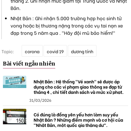
tháng 2. Ghi nhận mức giảm tại Trung Quốc và Nhật
Bản.
Nhật Bản : Ghi nhận 5.000 trường hợp học sinh tử
vong hoặc bị thương nặng trong các vụ tai nạn xe
đạp trong 5 năm qua . "Hãy đội mũ bảo hiểm!"
T
Topic:
corona
covid 19
dương tính
ừ
k
Bài viết ngẫu nhiên
h
ó
a
Nhật Bản : Hệ thống "Vé xanh" sẽ được áp
dụng cho các vi phạm giao thông xe đạp từ
tháng 4 , chi tiết danh sách và mức xử phạt.
31/03/2026
Có đúng là đồng yên yếu hơn làm suy yếu
Nhật Bản ? Những điểm mạnh và cơ hội của
"Nhật Bản, một quốc gia thặng dư".